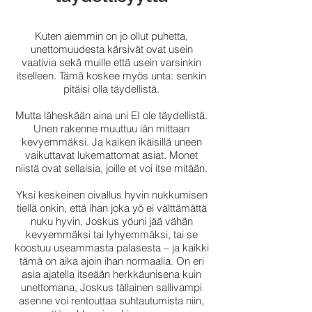
Kuten aiemmin on jo ollut puhetta,
unettomuudesta kärsivät ovat usein
vaativia sekä muille että usein varsinkin
itselleen. Tämä koskee myös unta: senkin
pitäisi olla täydellistä.
Mutta läheskään aina uni EI ole täydellistä.
Unen rakenne muuttuu iän mittaan
kevyemmäksi. Ja kaiken ikäisillä uneen
vaikuttavat lukemattomat asiat. Monet
niistä ovat sellaisia, joille et voi itse mitään.
Yksi keskeinen oivallus hyvin nukkumisen
tiellä onkin, että ihan joka yö ei välttämättä
nuku hyvin. Joskus yöuni jää vähän
kevyemmäksi tai lyhyemmäksi, tai se
koostuu useammasta palasesta – ja kaikki
tämä on aika ajoin ihan normaalia. On eri
asia ajatella itseään herkkäunisena kuin
unettomana, Joskus tällainen sallivampi
asenne voi rentouttaa suhtautumista niin,