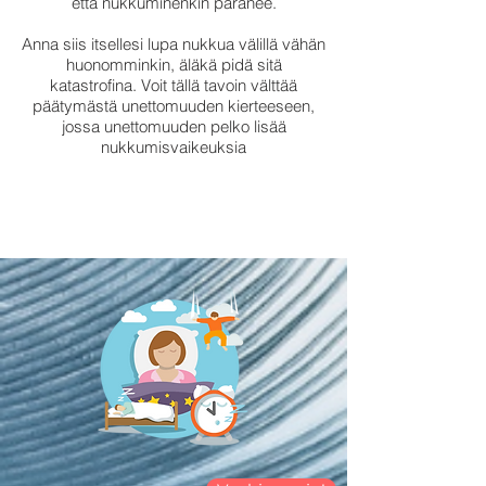
että nukkuminenkin paranee.
Anna siis itsellesi lupa nukkua välillä vähän
huonomminkin, äläkä pidä sitä
katastrofina. Voit tällä tavoin välttää
päätymästä unettomuuden kierteeseen,
jossa unettomuuden pelko lisää
nukkumisvaikeuksia