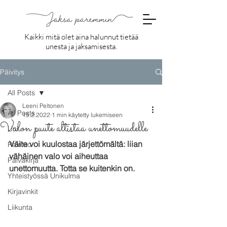
Kaikki mitä olet aina halunnut tietää
unesta ja jaksamisesta.
Päivitys
All Posts
Leeni Peltonen
All Posts
15.2.2022
1 min käytetty lukemiseen
Valon puute altistaa unettomuudelle
Uni
Väite voi kuulostaa järjettömältä: liian 
Ravinto
vähäinen valo voi aiheuttaa 
Päiväkirja
unettomuutta. Totta se kuitenkin on.
Yhteistyössä Unikulma
Kirjavinkit
Liikunta