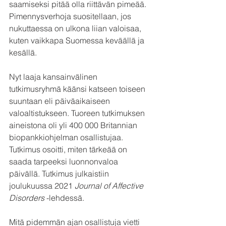
saamiseksi pitää olla riittävän pimeää. 
Pimennysverhoja suositellaan, jos 
nukuttaessa on ulkona liian valoisaa, 
kuten vaikkapa Suomessa keväällä ja 
kesällä.
Nyt laaja kansainvälinen 
tutkimusryhmä käänsi katseen toiseen 
suuntaan eli päiväaikaiseen 
valoaltistukseen. Tuoreen tutkimuksen 
aineistona oli yli 400 000 Britannian 
biopankkiohjelman osallistujaa. 
Tutkimus osoitti, miten tärkeää on 
saada tarpeeksi luonnonvaloa 
päivällä. Tutkimus julkaistiin 
joulukuussa 2021 
Journal of Affective 
Disorders
 -lehdessä.
Mitä pidemmän ajan osallistuja vietti 