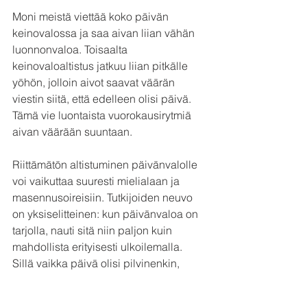
Moni meistä viettää koko päivän 
keinovalossa ja saa aivan liian vähän 
luonnonvaloa. Toisaalta 
keinovaloaltistus jatkuu liian pitkälle 
yöhön, jolloin aivot saavat väärän 
viestin siitä, että edelleen olisi päivä. 
Tämä vie luontaista vuorokausirytmiä 
aivan väärään suuntaan.
Riittämätön altistuminen päivänvalolle 
voi vaikuttaa suuresti mielialaan ja 
masennusoireisiin. Tutkijoiden neuvo 
on yksiselitteinen: kun päivänvaloa on 
tarjolla, nauti sitä niin paljon kuin 
mahdollista erityisesti ulkoilemalla. 
Sillä vaikka päivä olisi pilvinenkin, 
ulkona on aina enemmän päivänvaloa 
kuin sisällä. 