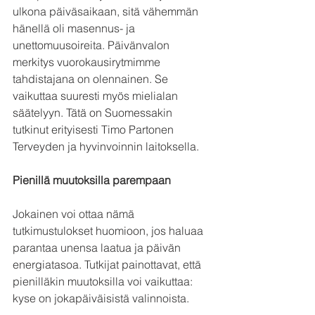
ulkona päiväsaikaan, sitä vähemmän 
hänellä oli masennus- ja 
unettomuusoireita. Päivänvalon 
merkitys vuorokausirytmimme 
tahdistajana on olennainen. Se 
vaikuttaa suuresti myös mielialan 
säätelyyn. Tätä on Suomessakin 
tutkinut erityisesti Timo Partonen 
Terveyden ja hyvinvoinnin laitoksella.
Pienillä muutoksilla parempaan
Jokainen voi ottaa nämä 
tutkimustulokset huomioon, jos haluaa 
parantaa unensa laatua ja päivän 
energiatasoa. Tutkijat painottavat, että 
pienilläkin muutoksilla voi vaikuttaa: 
kyse on jokapäiväisistä valinnoista. 