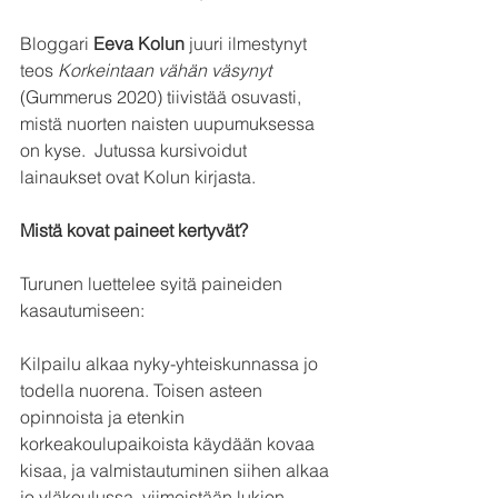
Bloggari 
Eeva Kolun
 juuri ilmestynyt 
teos 
Korkeintaan vähän väsynyt
(Gummerus 2020) tiivistää osuvasti, 
mistä nuorten naisten uupumuksessa 
on kyse.  Jutussa kursivoidut 
lainaukset ovat Kolun kirjasta.
Mistä kovat paineet kertyvät?
Turunen luettelee syitä paineiden 
kasautumiseen:
Kilpailu alkaa nyky-yhteiskunnassa jo 
todella nuorena. Toisen asteen 
opinnoista ja etenkin 
korkeakoulupaikoista käydään kovaa 
kisaa, ja valmistautuminen siihen alkaa 
jo yläkoulussa, viimeistään lukion 