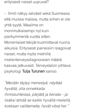
erityisesti naiset uupuvat?
–  Ilmiö näkyy selvästi sekä Suomessa 
että muissa maissa, mutta siihen ei ole 
yhtä syytä. Maailma on 
monimutkaisempi nyt kuin 
parikymmentä vuotta sitten. 
Monenlaiset tekijät kuormittavat nuoria 
aikuisia. Erityisesti paineisiin reagoivat 
naiset, mutta myös miehillä 
mielenterveysdiagnoosien määrä 
kasvaa jatkuvasti, Terveystalon johtava 
psykologi 
Tuija Turunen
 sanoo.
”Meidän täytyy menestyä, näyttää 
hyvältä, olla onnekkaita 
ihmissuhteissa, pärjätä ja tienata – ja 
lisäksi tehdä se kaikki hyvällä mielellä, 
koskaan valittamatta, hyvät vibat hei.”