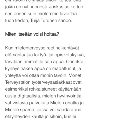
jokin on nyt huonosti. Joskus se kertoo 
sen ennen kuin mielemme tavoittaa 
tuon tiedon, Tuija Turunen sanoo.
Miten itseään voisi hoitaa?
Kun mielenterveysoireet heikentävät 
elämänlaatua tai työ- tai opiskelukykyä, 
tarvitaan ammattilaisen apua. Onneksi 
kynnys hakea apua on madaltunut, ja 
yhteyttä voi ottaa monin tavoin. Monet 
Terveystalon työterveysasiakkaat ovat 
esimerkiksi rohkaistuneet käyttämään 
uusia digitaalisia, mielen hyvinvointia 
vahvistavia palveluita Mielen chattia ja 
Mielen sparria, joissa voi saada apua 
etäyhteyden kautta jo silloin, kun ei 
tarvitse varsinaista hoitoa. Tarve purkaa 