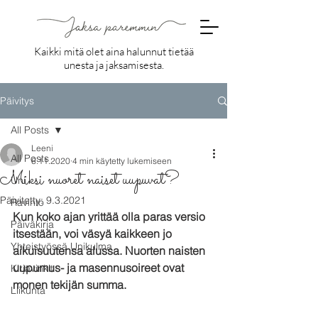
Kaikki mitä olet aina halunnut tietää
unesta ja jaksamisesta.
Päivitys
All Posts
Leeni
All Posts
6.11.2020
4 min käytetty lukemiseen
Miksi nuoret naiset uupuvat?
Uni
Päivitetty:
9.3.2021
Ravinto
Kun koko ajan yrittää olla paras versio 
Päiväkirja
itsestään, voi väsyä kaikkeen jo 
Yhteistyössä Unikulma
aikuisuutensa alussa. Nuorten naisten 
uupumus- ja masennusoireet ovat 
Kirjavinkit
monen tekijän summa.
Liikunta