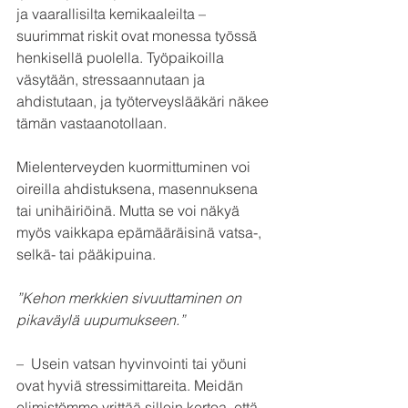
ja vaarallisilta kemikaaleilta – 
suurimmat riskit ovat monessa työssä 
henkisellä puolella. Työpaikoilla 
väsytään, stressaannutaan ja 
ahdistutaan, ja työterveyslääkäri näkee 
tämän vastaanotollaan.
Mielenterveyden kuormittuminen voi 
oireilla ahdistuksena, masennuksena 
tai unihäiriöinä. Mutta se voi näkyä 
myös vaikkapa epämääräisinä vatsa-, 
selkä- tai pääkipuina.
”Kehon merkkien sivuuttaminen on 
pikaväylä uupumukseen.”
–  Usein vatsan hyvinvointi tai yöuni 
ovat hyviä stressimittareita. Meidän 
elimistömme yrittää silloin kertoa, että 