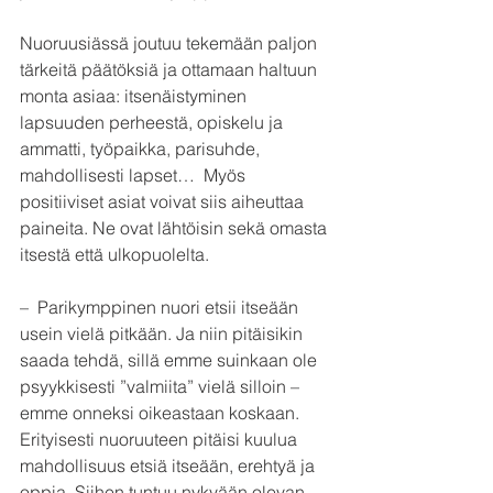
Nuoruusiässä joutuu tekemään paljon 
tärkeitä päätöksiä ja ottamaan haltuun 
monta asiaa: itsenäistyminen 
lapsuuden perheestä, opiskelu ja 
ammatti, työpaikka, parisuhde, 
mahdollisesti lapset…  Myös 
positiiviset asiat voivat siis aiheuttaa 
paineita. Ne ovat lähtöisin sekä omasta 
itsestä että ulkopuolelta.
–  Parikymppinen nuori etsii itseään 
usein vielä pitkään. Ja niin pitäisikin 
saada tehdä, sillä emme suinkaan ole 
psyykkisesti ”valmiita” vielä silloin – 
emme onneksi oikeastaan koskaan. 
Erityisesti nuoruuteen pitäisi kuulua 
mahdollisuus etsiä itseään, erehtyä ja 
oppia. Siihen tuntuu nykyään olevan 