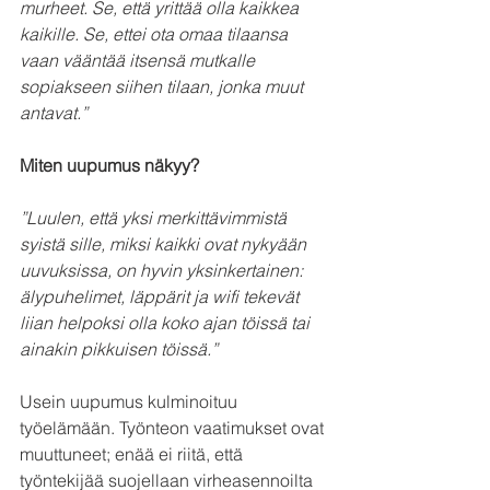
murheet. Se, että yrittää olla kaikkea 
kaikille. Se, ettei ota omaa tilaansa 
vaan vääntää itsensä mutkalle 
sopiakseen siihen tilaan, jonka muut 
antavat.”
Miten uupumus näkyy?
”Luulen, että yksi merkittävimmistä 
syistä sille, miksi kaikki ovat nykyään 
uuvuksissa, on hyvin yksinkertainen: 
älypuhelimet, läppärit ja wifi tekevät 
liian helpoksi olla koko ajan töissä tai 
ainakin pikkuisen töissä.”
Usein uupumus kulminoituu 
työelämään. Työnteon vaatimukset ovat 
muuttuneet; enää ei riitä, että 
työntekijää suojellaan virheasennoilta 