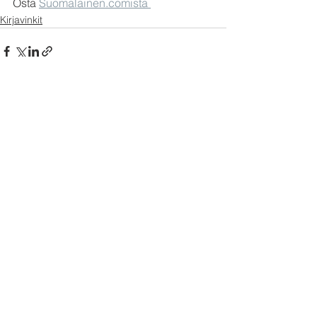
Osta 
Suomalainen.comista 
Kirjavinkit
Katso kaikki
Viimeisimmät päivitykset