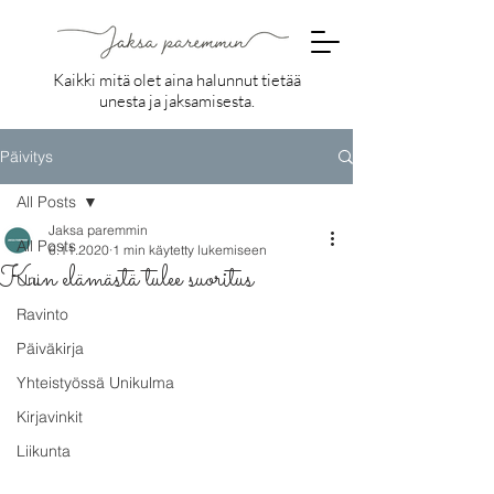
Kaikki mitä olet aina halunnut tietää
unesta ja jaksamisesta.
Päivitys
All Posts
Jaksa paremmin
All Posts
6.11.2020
1 min käytetty lukemiseen
Kun elämästä tulee suoritus
Uni
Ravinto
Päiväkirja
Yhteistyössä Unikulma
Kirjavinkit
Liikunta