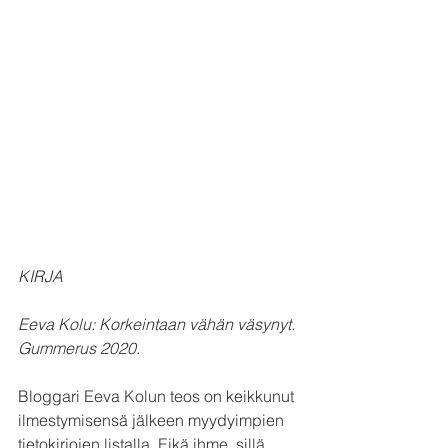
KIRJA
Eeva Kolu: Korkeintaan vähän väsynyt. 
Gummerus 2020.
Bloggari Eeva Kolun teos on keikkunut 
ilmestymisensä jälkeen myydyimpien 
tietokirjojen listalla. Eikä ihme, sillä 