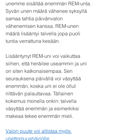
unemme sisältää enemmän REM-unta. 
Syvän unen määrä vähenee syksyllä 
samaa tahtia päivänvalon 
vähenemisen kanssa. REM-unen 
määrä lisääntyi talvella jopa puoli 
tuntia verrattuna kesään.
Lisääntynyt REM-uni voi vaikuttaa 
siihen, että heräilee useammin ja uni 
on siten katkonaisempaa. Sen 
seurauksena päivällä voi väsyttää 
enemmän, koska uni ei ole ollut 
riittävän palauttavaa. Tällainen 
kokemus monella onkin: talvella 
väsyttää enemmän ja esimerkiksi 
makeaa tekee enemmän mieli. 
Valon puute voi altistaa myös 
unettomuushäiriölle.