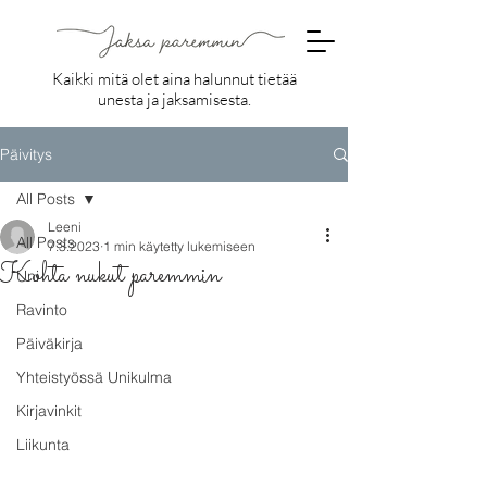
Kaikki mitä olet aina halunnut tietää
unesta ja jaksamisesta.
Päivitys
All Posts
Leeni
All Posts
7.3.2023
1 min käytetty lukemiseen
Kohta nukut paremmin
Uni
Ravinto
Päiväkirja
Yhteistyössä Unikulma
Kirjavinkit
Liikunta