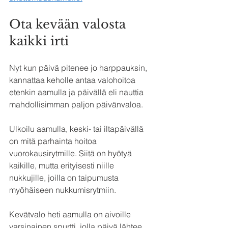
Ota kevään valosta 
kaikki irti
Nyt kun päivä pitenee jo harppauksin, 
kannattaa keholle antaa valohoitoa 
etenkin aamulla ja päivällä eli nauttia 
mahdollisimman paljon päivänvaloa. 
Ulkoilu aamulla, keski- tai iltapäivällä 
on mitä parhainta hoitoa 
vuorokausirytmille. Siitä on hyötyä 
kaikille, mutta erityisesti niille 
nukkujille, joilla on taipumusta 
myöhäiseen nukkumisrytmiin. 
Kevätvalo heti aamulla on aivoille 
varsinainen spurtti, jolla päivä lähtee 