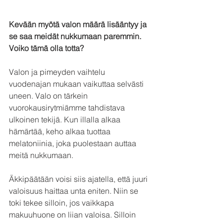
Kevään myötä valon määrä lisääntyy ja 
se saa meidät nukkumaan paremmin. 
Voiko tämä olla totta?
Valon ja pimeyden vaihtelu 
vuodenajan mukaan vaikuttaa selvästi 
uneen. Valo on tärkein 
vuorokausirytmiämme tahdistava 
ulkoinen tekijä. Kun illalla alkaa 
hämärtää, keho alkaa tuottaa 
melatoniinia, joka puolestaan auttaa 
meitä nukkumaan.
Äkkipäätään voisi siis ajatella, että juuri 
valoisuus haittaa unta eniten. Niin se 
toki tekee silloin, jos vaikkapa 
makuuhuone on liian valoisa. Silloin 