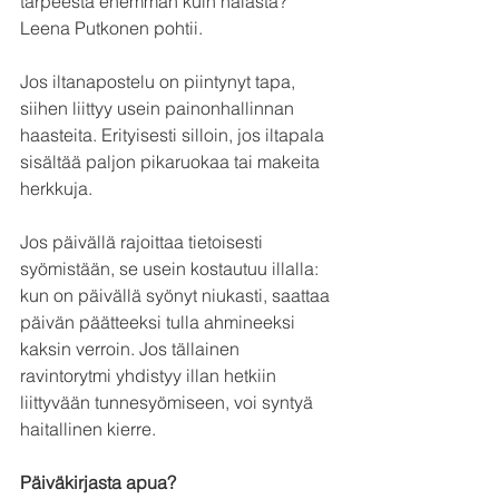
tarpeesta enemmän kuin nälästä? 
Leena Putkonen pohtii.
Jos iltanapostelu on piintynyt tapa, 
siihen liittyy usein painonhallinnan 
haasteita. Erityisesti silloin, jos iltapala 
sisältää paljon pikaruokaa tai makeita 
herkkuja. 
Jos päivällä rajoittaa tietoisesti 
syömistään, se usein kostautuu illalla: 
kun on päivällä syönyt niukasti, saattaa 
päivän päätteeksi tulla ahmineeksi 
kaksin verroin. Jos tällainen 
ravintorytmi yhdistyy illan hetkiin 
liittyvään tunnesyömiseen, voi syntyä 
haitallinen kierre. 
Päiväkirjasta apua?