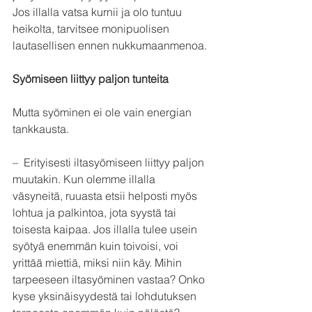
Jos illalla vatsa kurnii ja olo tuntuu 
heikolta, tarvitsee monipuolisen 
lautasellisen ennen nukkumaanmenoa.
Syömiseen liittyy paljon tunteita
Mutta syöminen ei ole vain energian 
tankkausta.
–  Erityisesti iltasyömiseen liittyy paljon 
muutakin. Kun olemme illalla 
väsyneitä, ruuasta etsii helposti myös 
lohtua ja palkintoa, jota syystä tai 
toisesta kaipaa. Jos illalla tulee usein 
syötyä enemmän kuin toivoisi, voi 
yrittää miettiä, miksi niin käy. Mihin 
tarpeeseen iltasyöminen vastaa? Onko 
kyse yksinäisyydestä tai lohdutuksen 