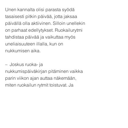
Unen kannalta olisi parasta syödä 
tasaisesti pitkin päivää, jotta jaksaa 
päivällä olla aktiivinen. Silloin unellekin 
on parhaat edellytykset. Ruokailurytmi 
tahdistaa päivää ja vaikuttaa myös 
uneliaisuuteen illalla, kun on 
nukkumisen aika.
–  Joskus ruoka- ja 
nukkumispäiväkirjan pitäminen vaikka 
parin viikon ajan auttaa näkemään, 
miten ruokailun rytmit toistuvat. Ja 
samalla voi seurata myös untaan. Kun 
ruokailurytmi on oikealla tolalla, voi 
testata, miten perusterveellinen iltapala 
vaikuttaa uneen. On palkitsevaa 
huomata, että sehän toimii!