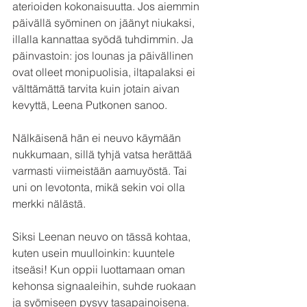
aterioiden kokonaisuutta. Jos aiemmin 
päivällä syöminen on jäänyt niukaksi, 
illalla kannattaa syödä tuhdimmin. Ja 
päinvastoin: jos lounas ja päivällinen 
ovat olleet monipuolisia, iltapalaksi ei 
välttämättä tarvita kuin jotain aivan 
kevyttä, Leena Putkonen sanoo.
Nälkäisenä hän ei neuvo käymään 
nukkumaan, sillä tyhjä vatsa herättää 
varmasti viimeistään aamuyöstä. Tai 
uni on levotonta, mikä sekin voi olla 
merkki nälästä. 
Siksi Leenan neuvo on tässä kohtaa, 
kuten usein muulloinkin: kuuntele 
itseäsi! Kun oppii luottamaan oman 
kehonsa signaaleihin, suhde ruokaan 
ja syömiseen pysyy tasapainoisena. 