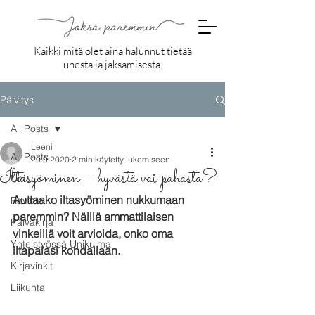
Kaikki mitä olet aina halunnut tietää
unesta ja jaksamisesta.
Päivitys
All Posts
Leeni
All Posts
29.9.2020
2 min käytetty lukemiseen
Iltasyöminen – hyvästä vai pahasta?
Uni
Auttaako iltasyöminen nukkumaan 
Ravinto
paremmin? Näillä ammattilaisen 
Päiväkirja
vinkeillä voit arvioida, onko oma 
Yhteistyössä Unikulma
iltapalasi kohdallaan.
Kirjavinkit
Liikunta