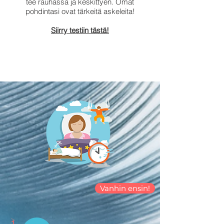
tee rauhassa ja keskittyen. Omat
pohdintasi ovat tärkeitä askeleita!
Siirry testiin tästä!
Vanhin ensin!
>
1