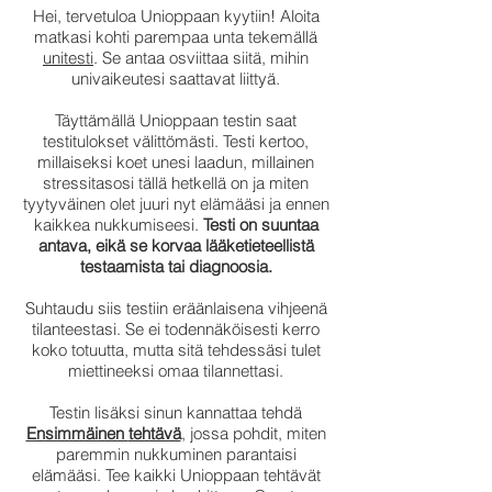
Hei, tervetuloa Unioppaan kyytiin! Aloita
matkasi kohti parempaa unta tekemällä
unitesti
. Se antaa osviittaa siitä, mihin
univaikeutesi saattavat liittyä.
Täyttämällä Unioppaan testin saat
testitulokset välittömästi. Testi kertoo,
millaiseksi koet unesi laadun, millainen
stressitasosi tällä hetkellä on ja miten
tyytyväinen olet juuri nyt elämääsi ja ennen
kaikkea nukkumiseesi.
Testi on suuntaa
antava, eikä se korvaa lääketieteellistä
testaamista tai diagnoosia.
Suhtaudu siis testiin eräänlaisena vihjeenä
tilanteestasi. Se ei todennäköisesti kerro
koko totuutta, mutta sitä tehdessäsi tulet
miettineeksi omaa tilannettasi.
Testin lisäksi sinun kannattaa tehdä
Ensimmäinen
tehtävä
, jossa pohdit, miten
paremmin nukkuminen parantaisi
elämääsi. Tee kaikki Unioppaan tehtävät