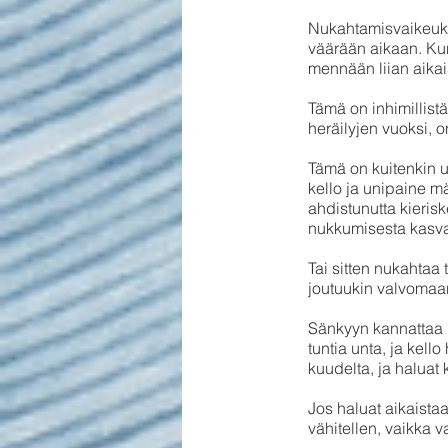
Nukahtamisvaikeuks
väärään aikaan. Kun
mennään liian aikai
Tämä on inhimillist
heräilyjen vuoksi, 
Tämä on kuitenkin u
kello ja unipaine 
ahdistunutta kieris
nukkumisesta kasva
Tai sitten nukahtaa
joutuukin valvomaan
Sänkyyn kannattaa m
tuntia unta, ja kell
kuudelta, ja halua
Jos haluat aikaista
vähitellen, vaikka va