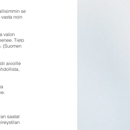
allisimmin se
 vasta noin
a valon
henee. Tieto
n. (Suomen
ii aivoille
hdollista,
ta
ve.
ran saatat
ireystilan