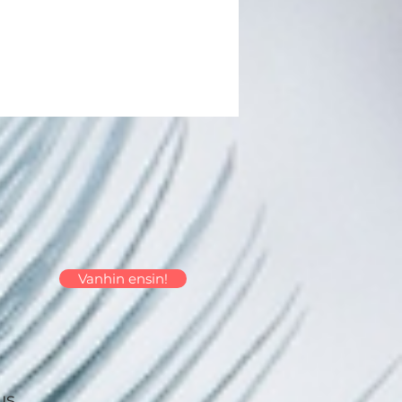
Vanhin ensin!
us