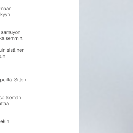
kumaan
nkyyn
ai aamuyön
ikaisemmin.
uin sisäinen
ain
eillä. Sitten
 seitsemän
ättää
sekin