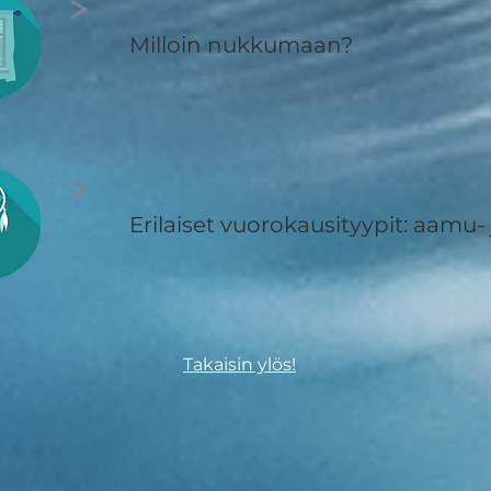
>
Milloin nukkumaan?
>
Erilaiset vuorokausityypit: aamu- 
Takaisin ylös!