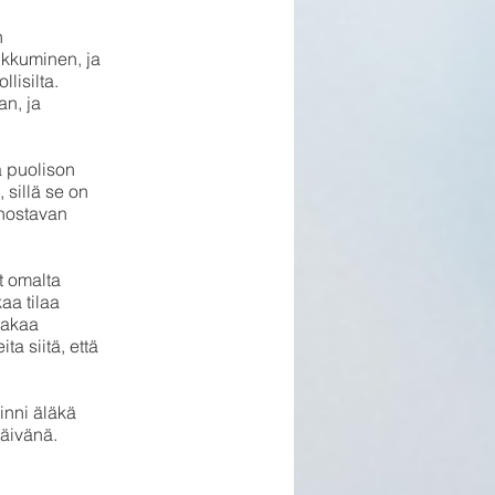
n
ukkuminen, ja
lisilta.
an, ja
ä puolison
 sillä se on
nnostavan
t omalta
aa tilaa
takaa
ta siitä, että
.
inni äläkä
äivänä.