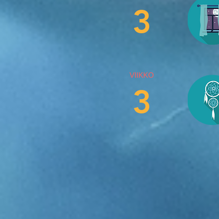
3
VIIKKO
3