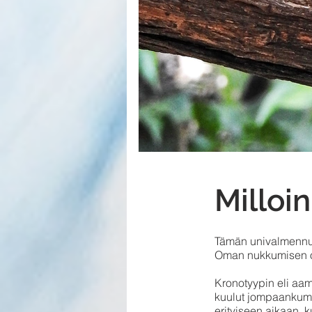
Milloi
Tämän univalmennuk
Oman nukkumisen oh
Kronotyypin eli aam
kuulut jompaankumpa
erityiseen aikaan, 