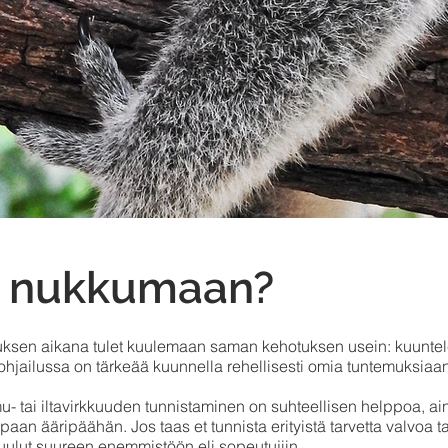
n nukkumaan?
sen aikana tulet kuulemaan saman kehotuksen usein: kuuntele
jailussa on tärkeää kuunnella rehellisesti omia tuntemuksiaan
u- tai iltavirkkuuden tunnistaminen on suhteellisen helppoa, ai
an ääripäähän. Jos taas et tunnista erityistä tarvetta valvoa ta
kuulut suureen enemmistöön eli sopeutujiin.