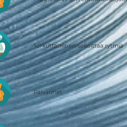
>
Torkuttaminen sekoittaa rytmiä
>
Päiväunet