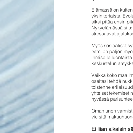
Elämässä on kuitenk
yksinkertaista. Evo
siksi pitää ensin pi
Nykyelämässä siis: 
stressaavat ajatukse
Myös sosiaaliset syy
rytmi on paljon myö
ihmiselle luontaist
keskustelun ärsykke
Vaikka koko maailma 
osaltasi tehdä nukku
toistenne erilaisuud
yhteiset tekemiset n
hyvässä parisuhte
Oman unen varmistam
vie sitä makuuhuon
Ei liian aikaisin 