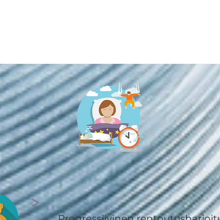
>
Progressiivinen rentoutusharjoit