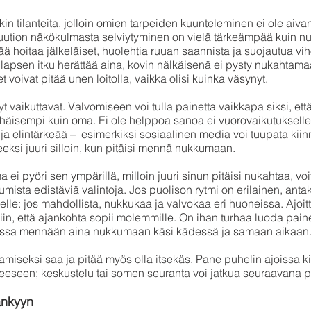
in tilanteita, jolloin omien tarpeiden kuunteleminen ei ole aiva
luution näkökulmasta selviytyminen on vielä tärkeämpää kuin n
tää hoitaa jälkeläiset, huolehtia ruuan saannista ja suojautua vihol
lapsen itku herättää aina, kovin nälkäisenä ei pysty nukahtama
t voivat pitää unen loitolla, vaikka olisi kuinka väsynyt.
t vaikuttavat. Valvomiseen voi tulla painetta vaikkapa siksi, ett
häisempi kuin oma. Ei ole helppoa sanoa ei vuorovaikutukselle,
a ja elintärkeää – esimerkiksi sosiaalinen media voi tuupata kii
eksi juuri silloin, kun pitäisi mennä nukkumaan.
ei pyöri sen ympärillä, milloin juuri sinun pitäisi nukahtaa, voi
mista edistäviä valintoja. Jos puolison rytmi on erilainen, antak
elle: jos mahdollista, nukkukaa ja valvokaa eri huoneissa. Ajoit
iin, että ajankohta sopii molemmille. On ihan turhaa luoda painei
essa mennään aina nukkumaan käsi kädessä ja samaan aikaan
iseksi saa ja pitää myös olla itsekäs. Pane puhelin ajoissa ki
eeseen; keskustelu tai somen seuranta voi jatkua seuraavana p
sänkyyn