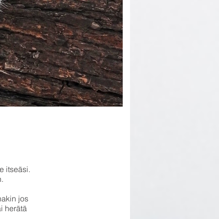
 itseäsi.
.
nakin jos
i herätä