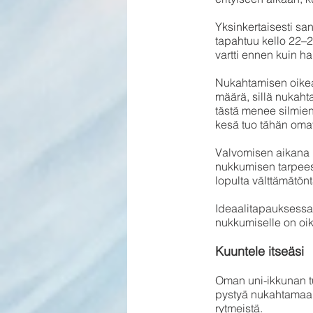
Yksinkertaisesti sa
tapahtuu kello 22–
vartti ennen kuin h
Nukahtamisen oikea
määrä, sillä nukaht
tästä menee silmie
kesä tuo tähän omat
Valvomisen aikana ke
nukkumisen tarpeest
lopulta välttämätönt
Ideaalitapauksessa 
nukkumiselle on oik
Kuuntele itseäsi
Oman uni-ikkunan tu
pystyä nukahtamaan 
rytmeistä.