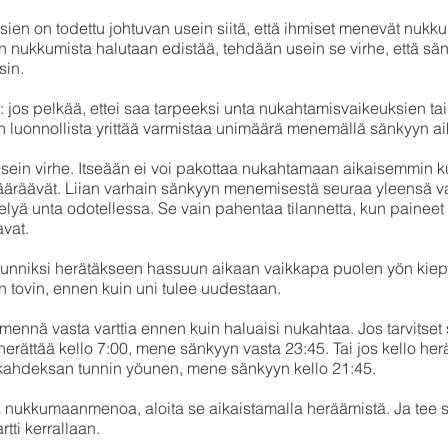
ien on todettu johtuvan usein siitä, että ihmiset menevät nuk
 nukkumista halutaan edistää, tehdään usein se virhe, että sä
sin.
ä: jos pelkää, ettei saa tarpeeksi unta nukahtamisvaikeuksien t
on luonnollista yrittää varmistaa unimäärä menemällä sänkyyn a
sein virhe. Itseään ei voi pakottaa nukahtamaan aikaisemmin k
määräävät. Liian varhain sänkyyn menemisestä seuraa yleensä v
kelyä unta odotellessa. Se vain pahentaa tilannetta, kun paineet
vat.
 tunniksi herätäkseen hassuun aikaan vaikkapa puolen yön kiepp
 tovin, ennen kuin uni tulee uudestaan.
ennä vasta varttia ennen kuin haluaisi nukahtaa. Jos tarvitset
o herättää kello 7:00, mene sänkyyn vasta 23:45. Tai jos kello her
t kahdeksan tunnin yöunen, mene sänkyyn kello 21:45.
a nukkumaanmenoa, aloita se aikaistamalla heräämistä. Ja tee 
rtti kerrallaan.