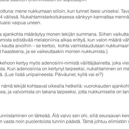
nottuna: mene nukkumaan silloin, kun tunnet itsesi uniseksi. Tav
24 välissä. Nukahtamistarkoituksessa sänkyyn kannattaa mennä
aluaisi vaipua uneen.
 ajankohta määräytyy monen tekijän summana. Siihen vaikutta
amista edistävää melatoniinia alkaa erittyä, kun valon määrä vä
n kautta aivoihin – se kertoo, kohta valmistaudutaan nukkumaa
 haasteena, ja se vaikeuttaakin monien nukkumista.)
hoon kertyy myös adenosiini-nimistä välittäjäainetta, joka viest
a. Kun adenosiinia on kertynyt tarpeeksi, nukahtaminen on ma
ä. (Lue lisää unipaineesta: Päiväunet, kyllä vai ei?)
nämä tekijät kohtaavat oikealla hetkellä: vuorokauden ajankoh
ea, ja valvomista on takana tarpeeksi, jotta nukkumiselle on tar
nnistaminen on tärkeää. Älä valvo sen ohi, sillä seuraavan ker
vasta noin puolentoista tunnin päästä. Tämä johtuu elimistön v