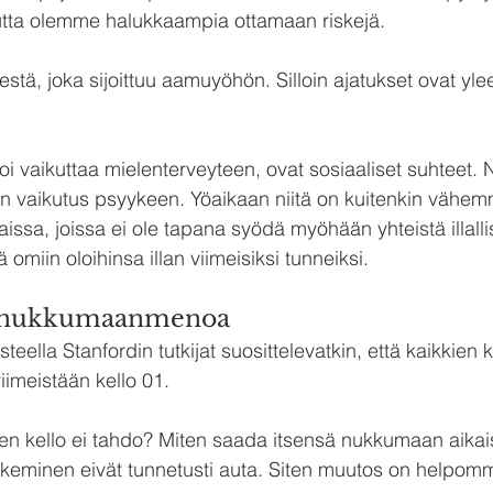
mutta olemme halukkaampia ottamaan riskejä.
tä, joka sijoittuu aamuyöhön. Silloin ajatukset ovat yle
oi vaikuttaa mielenterveyteen, ovat sosiaaliset suhteet. Ni
n vaikutus psyykeen. Yöaikaan niitä on kuitenkin vähemm
aissa, joissa ei ole tapana syödä myöhään yhteistä illalli
omiin oloihinsa illan viimeisiksi tunneiksi.
aa nukkumaanmenoa
teella Stanfordin tutkijat suosittelevatkin, että kaikkien k
meistään kello 01.
nen kello ei tahdo? Miten saada itsensä nukkumaan aika
keminen eivät tunnetusti auta. Siten muutos on helpomm