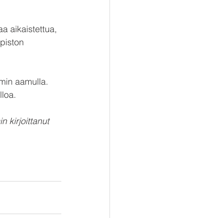
a aikaistettua, 
piston 
min aamulla. 
lloa.
 kirjoittanut 