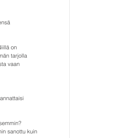
ensä 
illä on 
än tarjolla 
sta vaan 
annattaisi 
isemmin? 
in sanottu kuin 