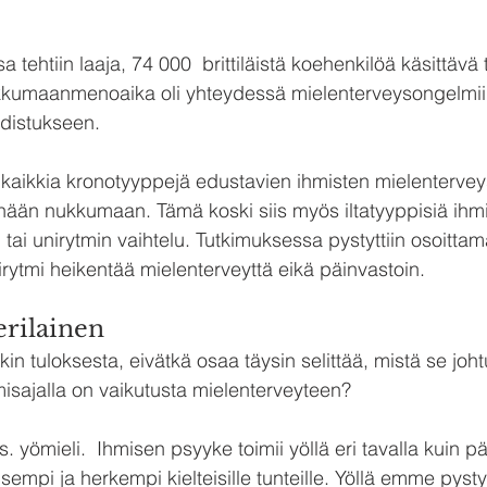
a tehtiin laaja, 74 000  brittiläistä koehenkilöä käsittävä 
nukkumaanmenoaika oli yhteydessä mielenterveysongelmii
distukseen.
ä kaikkia kronotyyppejä edustavien ihmisten mielenterveys 
ään nukkumaan. Tämä koski siis myös iltatyyppisiä ihmis
 tai unirytmin vaihtelu. Tutkimuksessa pystyttiin osoitta
ytmi heikentää mielenterveyttä eikä päinvastoin.
erilainen
tsekin tuloksesta, eivätkä osaa täysin selittää, mistä se joht
ajalla on vaikutusta mielenterveyteen?
s. yömieli.  Ihmisen psyyke toimii yöllä eri tavalla kuin päi
sempi ja herkempi kielteisille tunteille. Yöllä emme pys