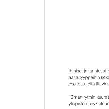
Ihmiset jakaantuvat p
aamutyyppeihin sekä 
osoitettu, että iltav
”Oman rytmin kuuntel
yliopiston psykiatria