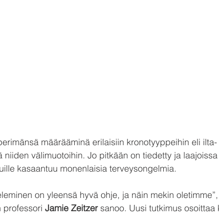
erimänsä määrääminä erilaisiin kronotyyppeihin eli ilta- 
niiden välimuotoihin. Jo pitkään on tiedetty ja laajoissa
irkuille kasaantuu monenlaisia terveysongelmia.
eminen on yleensä hyvä ohje, ja näin mekin oletimme”, 
n professori 
Jamie Zeitzer
 sanoo. Uusi tutkimus osoittaa k