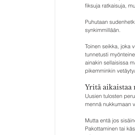
fiksuja ratkaisuja, 
Puhutaan sudenhetkes
synkimmillään.
Toinen seikka, joka v
tunnetusti myönteine
ainakin sellaisissa m
pikemminkin vetäytyä 
Yritä aikaist
Uusien tulosten perus
mennä nukkumaan vii
Mutta entä jos sisäi
Pakottaminen tai käs