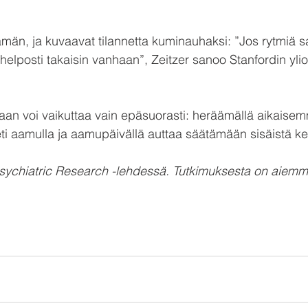
tämän, ja kuvaavat tilannetta kuminauhaksi: ”Jos rytmiä sa
helposti takaisin vanhaan”, Zeitzer sanoo Stanfordin ylio
 voi vaikuttaa vain epäsuorasti: heräämällä aikaisem
eti aamulla ja aamupäivällä auttaa säätämään sisäistä ke
 Psychiatric Research -lehdessä. Tutkimuksesta on aiemmin