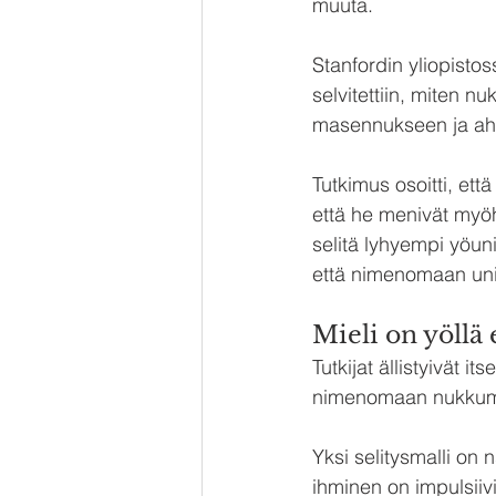
muuta.
Stanfordin yliopistoss
selvitettiin, miten 
masennukseen ja ah
Tutkimus osoitti, ett
että he menivät myöh
selitä lyhyempi yöuni
että nimenomaan unir
Mieli on yöllä 
Tutkijat ällistyivät i
nimenomaan nukkumis
Yksi selitysmalli on n
ihminen on impulsiivi