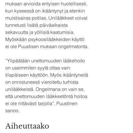
mukaan arvioida erityisen huolellisesti, 
kun kyseessä on ikääntynyt ja etenkin 
muistisairas potilas. Unilääkkeet voivat 
tunnetusti lisätä päiväaikaista 
sekavuutta ja yöllisiä kaatumisia. 
Myöskään psykoosilääkkeiden käyttö 
ei ole Puustisen mukaan ongelmatonta.
”Ylipäätään unettomuuden lääkehoito 
on useimmiten syytä ottaa vain 
tilapäiseen käyttöön. Myös ikääntyneitä 
on onnistuneesti vieroitettu turhista 
unilääkkeistä. Ongelmana on vain se, 
että unettomuuden lääkkeetöntä hoitoa 
ei ole riittävästi tarjolla”, Puustinen 
sanoo.
Aiheuttaako 