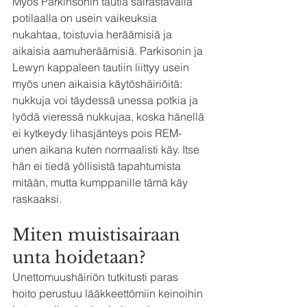
Myös Parkinsonin tautia sairastavalla 
potilaalla on usein vaikeuksia 
nukahtaa, toistuvia heräämisiä ja 
aikaisia aamuheräämisiä. Parkisonin ja 
Lewyn kappaleen tautiin liittyy usein 
myös unen aikaisia käytöshäiriöitä: 
nukkuja voi täydessä unessa potkia ja 
lyödä vieressä nukkujaa, koska hänellä 
ei kytkeydy lihasjänteys pois REM-
unen aikana kuten normaalisti käy. Itse 
hän ei tiedä yöllisistä tapahtumista 
mitään, mutta kumppanille tämä käy 
raskaaksi.
Miten muistisairaan 
unta hoidetaan?
Unettomuushäiriön tutkitusti paras 
hoito perustuu lääkkeettömiin keinoihin 