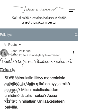
Kaikki mitä olet aina halunnut tietää
unesta ja jaksamisesta.
Päivitys
All Posts
Leeni Peltonen
All Posts
30.10.2024
2 min käytetty lukemiseen
Unihäiriö ja muistisairaus ruokkivat
Uni
toisiaan
Ravinto
Päiväkirja
Muistisairauksiin liittyy monenlaisia 
unihäiriöitä. Mutta mikä on syy ja mikä 
Yhteistyössä Unikulma
seuraus? Miten muistisairaiden 
Kirjavinkit
unihäiriöitä tulisi hoitaa? Asiaa 
Liikunta
käsiteltiin hiljattain Unilääketieteen 
päivillä.