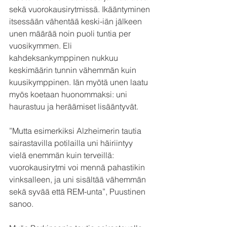
sekä vuorokausirytmissä. Ikääntyminen 
itsessään vähentää keski-iän jälkeen 
unen määrää noin puoli tuntia per 
vuosikymmen. Eli 
kahdeksankymppinen nukkuu 
keskimäärin tunnin vähemmän kuin 
kuusikymppinen. Iän myötä unen laatu 
myös koetaan huonommaksi: uni 
haurastuu ja heräämiset lisääntyvät.
”Mutta esimerkiksi Alzheimerin tautia 
sairastavilla potilailla uni häiriintyy 
vielä enemmän kuin terveillä: 
vuorokausirytmi voi mennä pahastikin 
vinksalleen, ja uni sisältää vähemmän 
sekä syvää että REM-unta”, Puustinen 
sanoo.