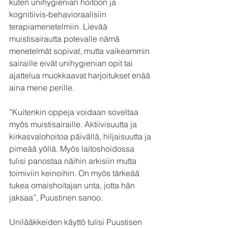
kuten unihygienian hoitoon ja 
kognitiivis-behavioraalisiin 
terapiamenetelmiin. Lievää 
muistisairautta potevalle nämä 
menetelmät sopivat, mutta vaikeammin 
sairaille eivät unihygienian opit tai 
ajattelua muokkaavat harjoitukset enää 
aina mene perille.
”Kuitenkin oppeja voidaan soveltaa 
myös muistisairaille. Aktiivisuutta ja 
kirkasvalohoitoa päivällä, hiljaisuutta ja 
pimeää yöllä. Myös laitoshoidossa 
tulisi panostaa näihin arkisiin mutta 
toimiviin keinoihin. On myös tärkeää 
tukea omaishoitajan unta, jotta hän 
jaksaa”, Puustinen sanoo.
Unilääkkeiden käyttö tulisi Puustisen 