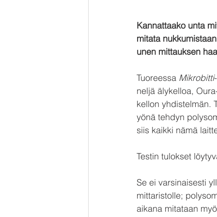
Kannattaako unta mit
mitata nukkumistaan, 
unen mittauksen haas
Tuoreessa 
Mikrobitti
neljä älykelloa, Oura
kellon yhdistelmän. T
yönä tehdyn polysomn
siis kaikki nämä laitt
Testin tulokset löytyvä
Se ei varsinaisesti yll
mittaristolle; polys
aikana mitataan myös 