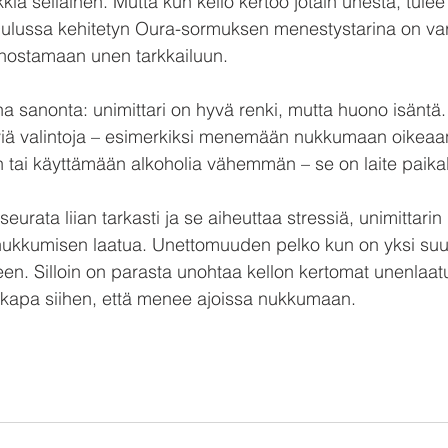
kia sellainen. Mutta kun kello kertoo jotain unesta, tulee s
 Oulussa kehitetyn Oura-sormuksen menestystarina on va
nostamaan unen tarkkailuun.
ha sanonta: unimittari on hyvä renki, mutta huono isäntä.
iä valintoja – esimerkiksi menemään nukkumaan oikeaan
ai käyttämään alkoholia vähemmän ­– se on laite paikal
seurata liian tarkasti ja se aiheuttaa stressiä, unimittari
nukkumisen laatua. Unettomuuden pelko kun on yksi suur
een. Silloin on parasta unohtaa kellon kertomat unenlaatu
ikkapa siihen, että menee ajoissa nukkumaan.