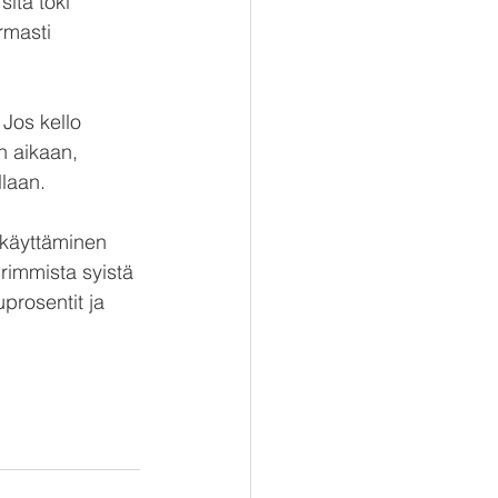
itä toki 
rmasti 
 Jos kello 
 aikaan, 
laan.
n käyttäminen 
immista syistä 
prosentit ja 