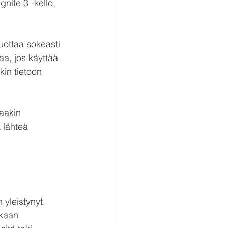
nite 3 -kello, 
luottaa sokeasti 
, jos käyttää 
kin tietoon 
aakin 
 lähteä 
yleistynyt. 
nkaan 