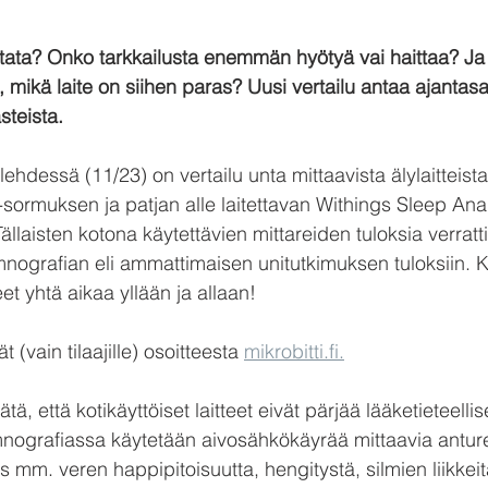
ata? Onko tarkkailusta enemmän hyötyä vai haittaa? Ja 
mikä laite on siihen paras? Uusi vertailu antaa ajantasai
teista.
-lehdessä (11/23) on vertailu unta mittaavista älylaitteista.
-sormuksen ja patjan alle laitettavan Withings Sleep Anal
ällaisten kotona käytettävien mittareiden tuloksia verrat
ografian eli ammattimaisen unitutkimuksen tuloksiin. Ko
eet yhtä aikaa yllään ja allaan!
t (vain tilaajille) osoitteesta 
mikrobitti.fi.
ätä, että kotikäyttöiset laitteet eivät pärjää lääketieteellis
omnografiassa käytetään aivosähkökäyrää mittaavia anturei
mm. veren happipitoisuutta, hengitystä, silmien liikkeitä