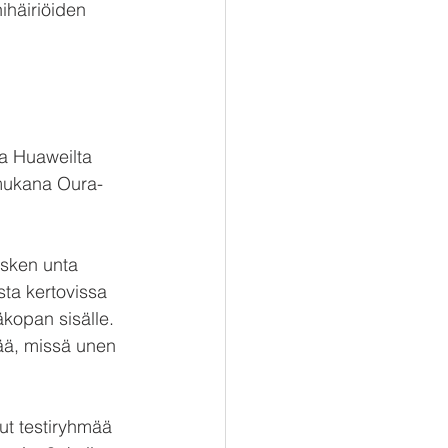
nihäiriöiden 
 ja Huaweilta 
i mukana Oura-
esken unta 
ta kertovissa 
äkopan sisälle. 
tää, missä unen 
nut testiryhmää 