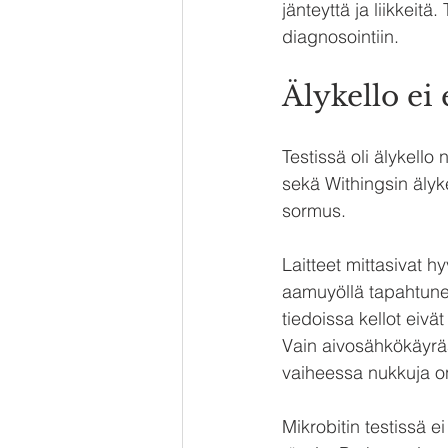
jänteyttä ja liikkeitä
diagnosointiin.
Älykello ei 
Testissä oli älykello 
sekä Withingsin älyke
sormus.
Laitteet mittasivat 
aamuyöllä tapahtunee
tiedoissa kellot eivä
Vain aivosähkökäyrää 
vaiheessa nukkuja o
Mikrobitin testissä ei