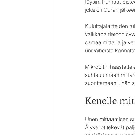
täysin. Parhaat piste
joka oli Ouran jälke
Kuluttajalaitteiden t
vaikkapa tietoon sy
samaa mittaria ja ver
univaiheista kannatt
Mikrobitin haastattel
suhtautumaan mittare
suorittamaan”, hän 
Kenelle mit
Unen mittaamisen suos
Älykellot tekevät pa