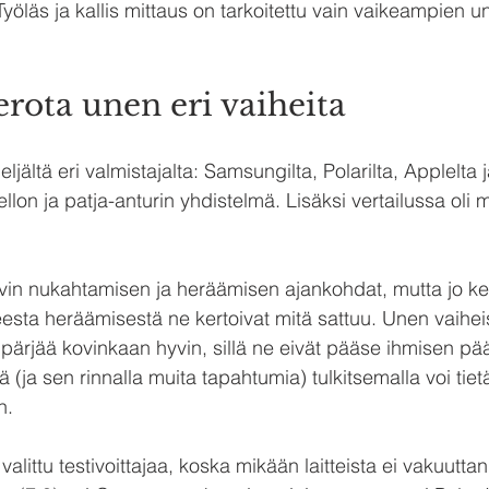
. Työläs ja kallis mittaus on tarkoitettu vain vaikeampien u
erota unen eri vaiheita
neljältä eri valmistajalta: Samsungilta, Polarilta, Applelta
llon ja patja-anturin yhdistelmä. Lisäksi vertailussa ol
hyvin nukahtamisen ja heräämisen ajankohdat, mutta jo k
sta heräämisestä ne kertoivat mitä sattuu. Unen vaiheis
t pärjää kovinkaan hyvin, sillä ne eivät pääse ihmisen pä
(ja sen rinnalla muita tapahtumia) tulkitsemalla voi tie
n. 
 valittu testivoittajaa, koska mikään laitteista ei vakuutta