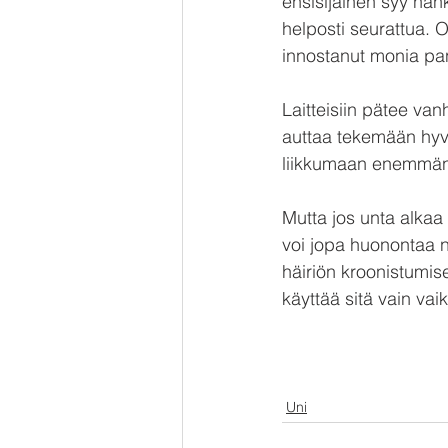
ensisijainen syy hank
helposti seurattua.
innostanut monia pa
Laitteisiin pätee van
auttaa tekemään hyv
liikkumaan enemmän t
Mutta jos unta alkaa 
voi jopa huonontaa 
häiriön kroonistumis
käyttää sitä vain va
Uni