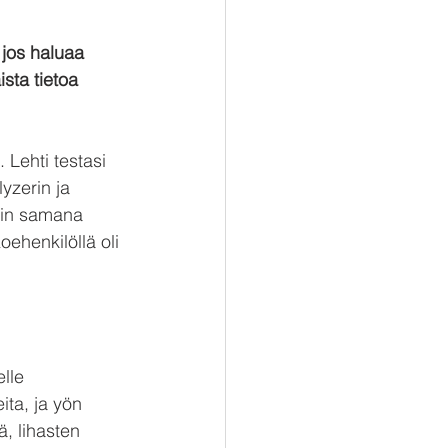
jos haluaa 
sta tietoa 
 Lehti testasi 
yzerin ja 
tiin samana 
ehenkilöllä oli 
elle 
ta, ja yön 
, lihasten 