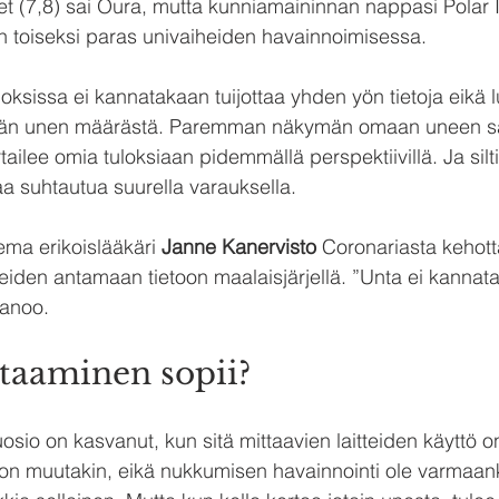
et (7,8) sai Oura, mutta kunniamaininnan nappasi Polar Ig
en toiseksi paras univaiheiden havainnoimisessa.
uloksissa ei kannatakaan tuijottaa yhden yön tietoja eikä 
vän unen määrästä. Paremman näkymän omaan uneen saa
tailee omia tuloksiaan pidemmällä perspektiivillä. Ja silti
aa suhtautua suurella varauksella.
ema erikoislääkäri 
Janne Kanervisto
 Coronariasta kehott
iden antamaan tietoon maalaisjärjellä. ”Unta ei kannata
sanoo.
taaminen sopii?
io on kasvanut, kun sitä mittaavien laitteiden käyttö on 
ljon muutakin, eikä nukkumisen havainnointi ole varmaa