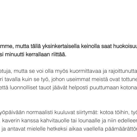
amme, mutta tällä yksinkertaisella keinolla saat huokoisuu
 minuutti kerrallaan riittää.
uja, mutta se voi olla myös kuormittavaa ja rajoittunutta
i tavalla kuin se työ, johon useimmat meistä ovat tottune
ttä luonnolliset tauot jäävät helposti puuttumaan kotona
yöpäivään normaalisti kuuluvat siirtymät: kotoa töihin, ty
averin kanssa kahvitauolle tai lounaalle ja niin edelleen
 ja antavat mielelle hetkeksi aikaa vaellella päämäärättö