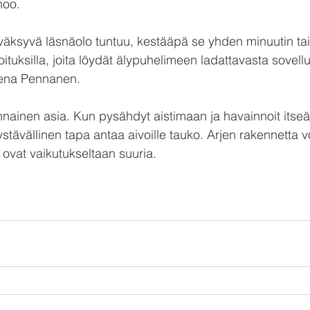
noo.
hyväksyvä läsnäolo tuntuu, kestääpä se yhden minuutin tai
joituksilla, joita löydät älypuhelimeen ladattavasta sovell
ena Pennanen.
nnainen asia. Kun pysähdyt aistimaan ja havainnoit itseäs
stävällinen tapa antaa aivoille tauko. Arjen rakennetta v
ka ovat vaikutukseltaan suuria.