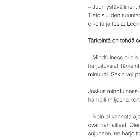
– Juuri ystävällinen
Tietoisuuden suuntaa
oikeita ja tosia, Le
Tärkeintä on tehdä s
– Mindfulness ei ol
harjoituksia! Tärkeint
minuutti. Sekin voi 
Joskus mindfulness-h
harhaili miljoona ker
– Noin ei kannata aja
ovat harhailleet. Ole
sujuneen, ne harjoitt