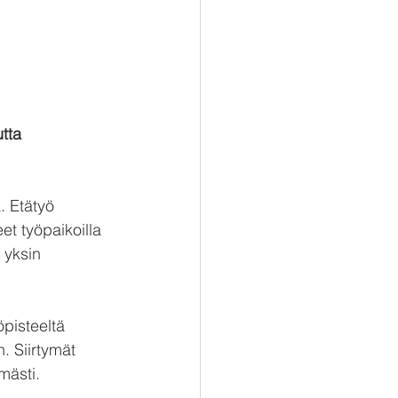
tta 
. Etätyö 
et työpaikoilla 
 yksin 
öpisteeltä 
. Siirtymät 
mästi.