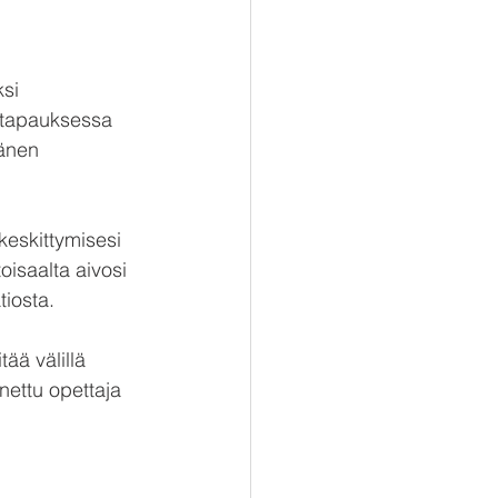
si 
 tapauksessa 
änen 
keskittymisesi 
oisaalta aivosi 
tiosta.
ää välillä 
nettu opettaja 