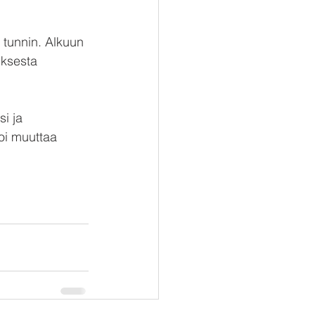
 tunnin. Alkuun 
uksesta 
i ja 
oi muuttaa 