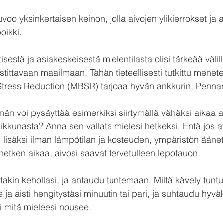
o yksinkertaisen keinon, jolla aivojen ylikierrokset ja
oikki.
sestä ja asiakeskeisestä mielentilasta olisi tärkeää välillä
tittavaan maailmaan. Tähän tieteellisesti tutkittu menet
tress Reduction (MBSR) tarjoaa hyvän ankkurin, Penna
än voi pysäyttää esimerkiksi siirtymällä vähäksi aikaa ai
 ikkunasta? Anna sen vallata mielesi hetkeksi. Entä jos a
 lisäksi ilman lämpötilan ja kosteuden, ympäristön äänet
 hetken aikaa, aivosi saavat tervetulleen lepotauon.
otakin kehollasi, ja antaudu tuntemaan. Miltä kävely tuntu
 ja aisti hengitystäsi minuutin tai pari, ja suhtaudu hyv
ai mitä mieleesi nousee.