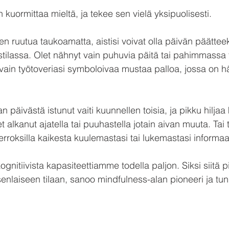
n kuormittaa mieltä, ja tekee sen vielä yksipuolisesti.
een ruutua taukoamatta, aistisi voivat olla päivän päätteek
tilassa. Olet nähnyt vain puhuvia päitä tai pahimmassa
 vain työtoveriasi symboloivaa mustaa palloa, jossa on h
 päivästä istunut vaiti kuunnellen toisia, ja pikku hiljaa 
 alkanut ajatella tai puuhastella jotain aivan muuta. Tai t
kierroksilla kaikesta kuulemastasi tai lukemastasi informaa
gnitiivista kapasiteettiamme todella paljon. Siksi siitä pit
isenlaiseen tilaan, sanoo mindfulness-alan pioneeri ja tun