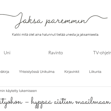
Kaikki mitä olet aina halunnut tietää unesta ja jaksamisesta.
Uni
Ravinto
TV-ohjel
väkirja
Yhteistyössä Unikulma
Kirjavinkit
Liikunta
min käytetty lukemiseen
ätyöhön – hyppää aistien maailmaan