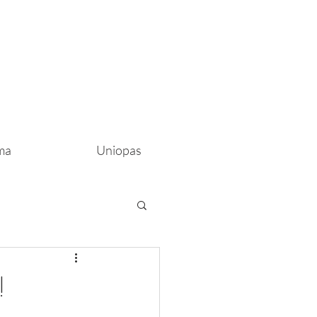
ma
Uniopas
!