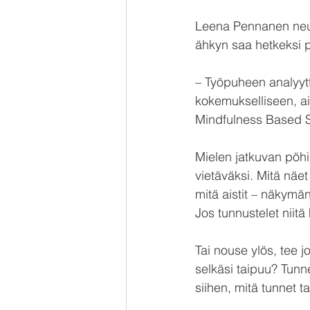
Leena Pennanen neuvo
ähkyn saa hetkeksi p
– Työpuheen analyytti
kokemukselliseen, ais
Mindfulness Based S
Mielen jatkuvan pöhin
vietäväksi. Mitä näet
mitä aistit – näkymän
Jos tunnustelet niitä
Tai nouse ylös, tee j
selkäsi taipuu? Tunne
siihen, mitä tunnet t