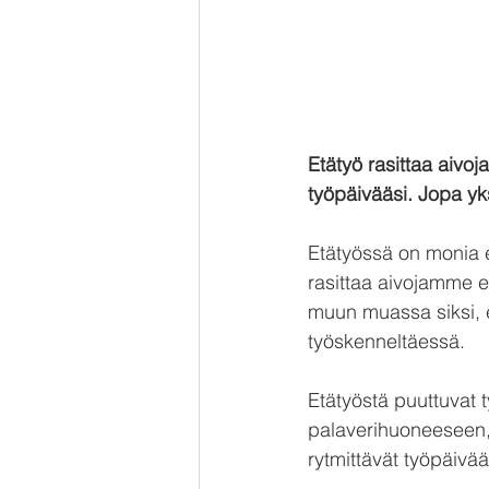
Etätyö rasittaa aivoj
työpäivääsi. Jopa yksi
Etätyössä on monia et
rasittaa aivojamme er
muun muassa siksi, e
työskenneltäessä.
Etätyöstä puuttuvat t
palaverihuoneeseen, k
rytmittävät työpäivää