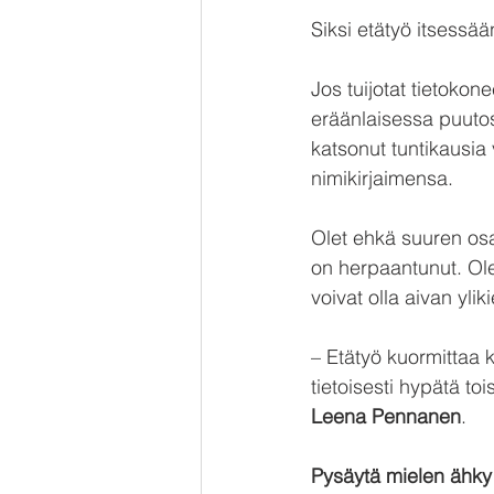
Siksi etätyö itsessää
Jos tuijotat tietokon
eräänlaisessa puutos
katsonut tuntikausia
nimikirjaimensa. 
Olet ehkä suuren osan
on herpaantunut. Olet
voivat olla aivan yli
– Etätyö kuormittaa ko
tietoisesti hypätä to
Leena Pennanen
.
Pysäytä mielen ähky