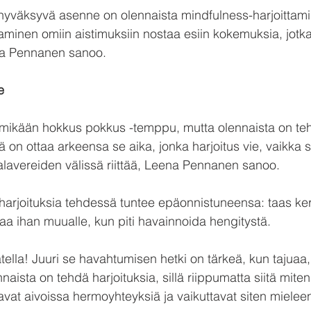
, hyväksyvä asenne on olennaista mindfulness-harjoittami
minen omiin aistimuksiin nostaa esiin kokemuksia, jotka
ena Pennanen sanoo.
e
e mikään hokkus pokkus -temppu, mutta olennaista on te
ä on ottaa arkeensa se aika, jonka harjoitus vie, vaikka se
palavereiden välissä riittää, Leena Pennanen sanoo.
arjoituksia tehdessä tuntee epäonnistuneensa: taas ker
taa ihan muualle, kun piti havainnoida hengitystä.
tella! Juuri se havahtumisen hetki on tärkeä, kun tajuaa, 
nnaista on tehdä harjoituksia, sillä riippumatta siitä miten
avat aivoissa hermoyhteyksiä ja vaikuttavat siten mielee