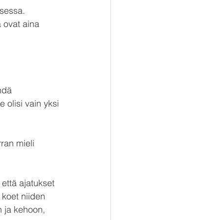
sessa. 
 ovat aina 
hdä 
 olisi vain yksi 
ran mieli 
että ajatukset 
 koet niiden 
n ja kehoon, 