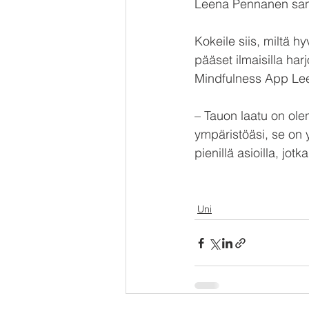
Leena Pennanen sa
Kokeile siis, miltä 
pääset ilmaisilla har
Mindfulness App Le
– Tauon laatu on ole
ympäristöäsi, se on y
pienillä asioilla, jot
Uni