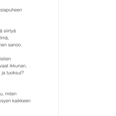
 asiapuheen 
 siirtyä 
elmä, 
nen sanoo.
stien 
vaat ikkunan, 
 ja tuoksut? 
u, miten 
äksyen kaikkeen 