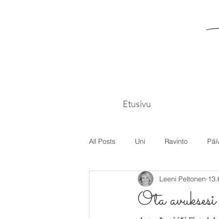
Etusivu
All Posts
Uni
Ravinto
Päi
Leeni Peltonen
13.
Ota avuksesi