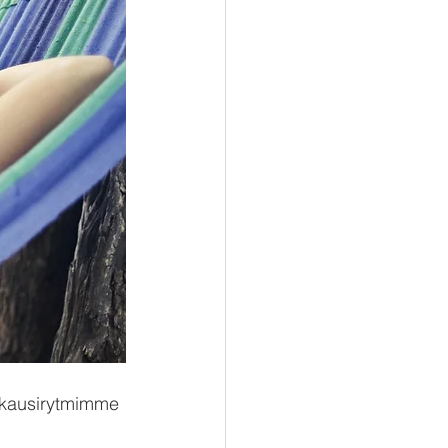
rokausirytmimme 