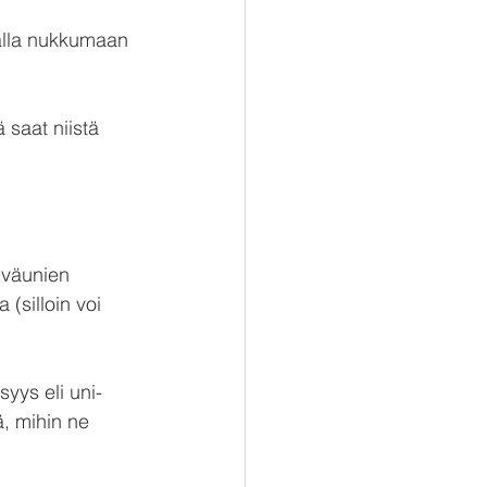
malla nukkumaan 
 saat niistä 
iväunien 
(silloin voi 
yys eli uni-
ä, mihin ne 