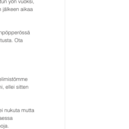
tun yön vuoksi, 
n jälkeen aikaa 
unenpöpperössä 
itusta. Ota 
 elimistömme 
 ellei sitten 
ei nukuta mutta 
taessa 
oja.