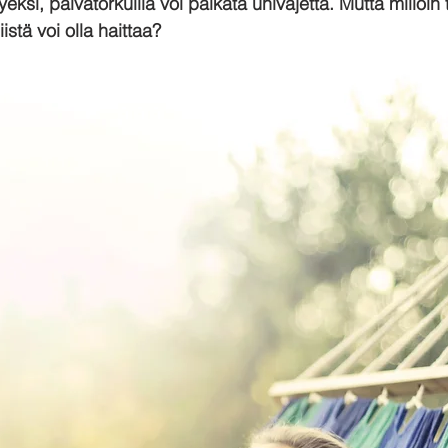
hyeksi, päivätorkuilla voi paikata univajetta. Mutta milloin 
iistä voi olla haittaa?