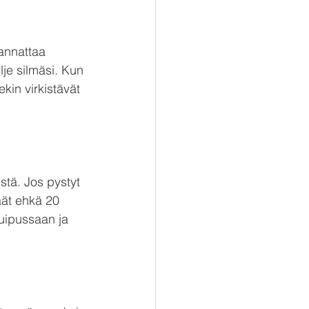
kannattaa 
lje silmäsi. Kun 
kin virkistävät 
stä. Jos pystyt 
äät ehkä 20 
huipussaan ja 