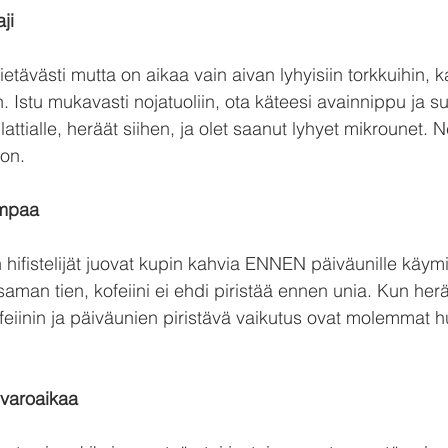
ji
etävästi mutta on aikaa vain aivan lyhyisiin torkkuihin, 
 Istu mukavasti nojatuoliin, ota käteesi avainnippu ja su
attialle, heräät siihen, ja olet saanut lyhyet mikrounet. Ne
jon.
empaa
 hifistelijät juovat kupin kahvia ENNEN päiväunille käymi
man tien, kofeiini ei ehdi piristää ennen unia. Kun her
ofeiinin ja päiväunien piristävä vaikutus ovat molemmat 
t varoaikaa