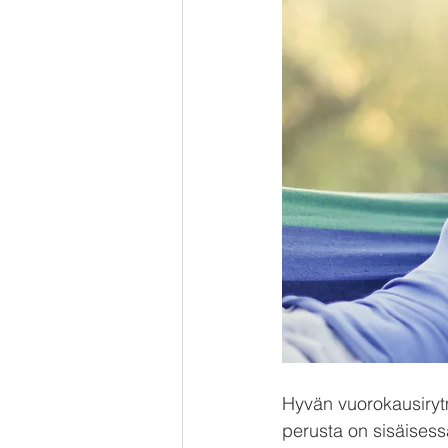
Hyvän vuorokausirytm
perusta on sisäisess