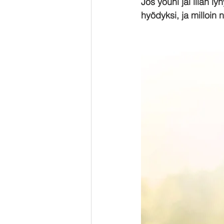
Jos yöuni jäi liian ly
hyödyksi, ja milloin n