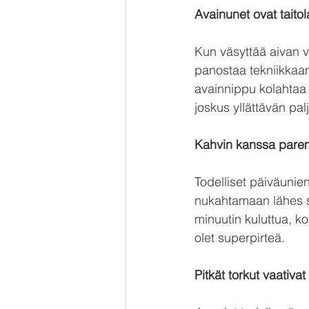
Avainunet ovat taitola
Kun väsyttää aivan vi
panostaa tekniikkaan.
avainnippu kolahtaa l
joskus yllättävän pal
Kahvin kanssa par
Todelliset päiväunien
nukahtamaan lähes sa
minuutin kuluttua, k
olet superpirteä.
Pitkät torkut vaativa