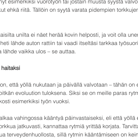
nyt esimerkiksi vuorotyön tai jostain muusta syystä valvo
kut ehkä riitä. Tällöin on syytä varata pidempien torkkuje
taisilta unilta ei näet herää kovin helposti, ja voit olla 
 heti lähde auton rattiin tai vaadi itseltäsi tarkkaa työsuor
 lähde vaikka ulos – se auttaa.
 haitaksi
on, että yöllä nukutaan ja päivällä valvotaan – tähän on
tkän evoluution tuloksena. Siksi se on meille paras rytmi,
sti esimerkiksi työn vuoksi.
alkaa vahingossa kääntyä päinvastaiseksi, eli että yöllä 
orkkua jatkuvasti, kannattaa rytmiä yrittää korjata. Tarvit
a terveydenhuollosta, sillä rytmin kääntämiseen on kein