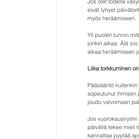
Jos olet todella väsy
eivät lyhyet päivätor
myös heräämiseen. 
Yli puolen tunnin mit
jonkin aikaa. Älä siis
aikaa heräämiseen ja
Liika torkkuminen on
Pääsääntö kuitenkin 
sopeutunut ihmisen pi
joudu valvomaan pako
Jos vuorokausirytmi 
päivällä tekee mieli t
kannattaa pyytää apu