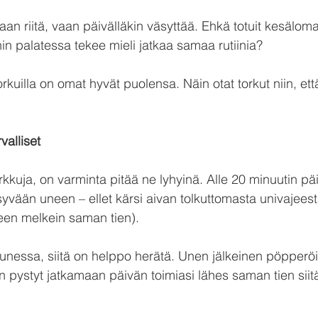
kaan riitä, vaan päivälläkin väsyttää. Ehkä totuit kesälo
ihin palatessa tekee mieli jatkaa samaa rutiinia?
orkuilla on omat hyvät puolensa. Näin otat torkut niin, että
valliset
rkkuja, on varminta pitää ne lyhyinä. Alle 20 minuutin pä
syvään uneen – ellet kärsi aivan tolkuttomasta univajeesta 
en melkein saman tien). 
nessa, siitä on helppo herätä. Unen jälkeinen pöpperöis
an pystyt jatkamaan päivän toimiasi lähes saman tien siit