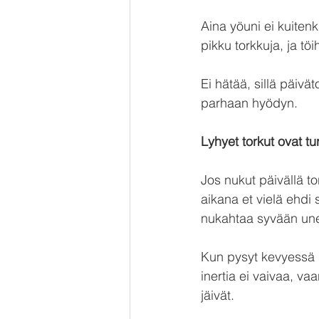
Aina yöuni ei kuiten
pikku torkkuja, ja tö
Ei hätää, sillä päivät
parhaan hyödyn.
Lyhyet torkut ovat tur
Jos nukut päivällä to
aikana et vielä ehdi 
nukahtaa syvään une
Kun pysyt kevyessä u
inertia ei vaivaa, va
jäivät.