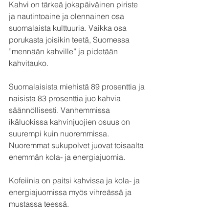
Kahvi on tärkeä jokapäiväinen piriste 
ja nautintoaine ja olennainen osa 
suomalaista kulttuuria. Vaikka osa 
porukasta joisikin teetä, Suomessa 
”mennään kahville” ja pidetään 
kahvitauko. 
Suomalaisista miehistä 89 prosenttia ja 
naisista 83 prosenttia juo kahvia 
säännöllisesti. Vanhemmissa 
ikäluokissa kahvinjuojien osuus on 
suurempi kuin nuoremmissa. 
Nuoremmat sukupolvet juovat toisaalta 
enemmän kola- ja energiajuomia.
Kofeiinia on paitsi kahvissa ja kola- ja 
energiajuomissa myös vihreässä ja 
mustassa teessä.