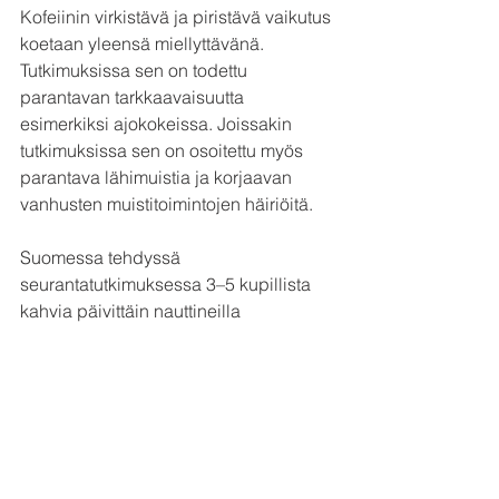
Kofeiinin virkistävä ja piristävä vaikutus 
koetaan yleensä miellyttävänä. 
Tutkimuksissa sen on todettu 
parantavan tarkkaavaisuutta 
esimerkiksi ajokokeissa. Joissakin 
tutkimuksissa sen on osoitettu myös 
parantava lähimuistia ja korjaavan 
vanhusten muistitoimintojen häiriöitä. 
Suomessa tehdyssä 
seurantatutkimuksessa 3–5 kupillista 
kahvia päivittäin nauttineilla 
eläkeikäisillä oli pienempi riski 
sairastua dementiaan kuin kahvia 
karttaneilla tai runsaammin kahvia 
nauttineilla ikätovereilla. 
Väestötutkimuksissa on löydetty 
viitteitä myös siitä, että säännöllisellä 
kahvinjuonnilla olisi yhteys 