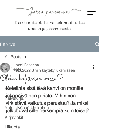
Kaikki mitä olet aina halunnut tietää
unesta ja jaksamisesta.
Päivitys
All Posts
Leeni Peltonen
All Posts
10.5.2022
3 min käytetty lukemiseen
Oletko kofeiinikoukussa?
Uni
Kofeiinia sisältävä kahvi on monille 
Ravinto
jokapäiväinen piriste. Mihin sen 
Päiväkirja
virkistävä vaikutus perustuu? Ja miksi 
Yhteistyössä Unikulma
jotkut ovat sille herkempiä kuin toiset? 
Kirjavinkit
Liikunta