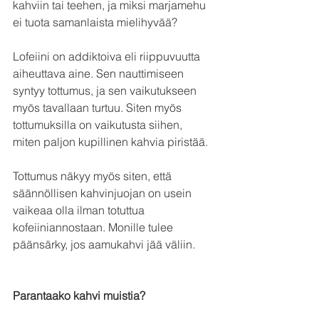
kahviin tai teehen, ja miksi marjamehu 
ei tuota samanlaista mielihyvää?
Lofeiini on addiktoiva eli riippuvuutta 
aiheuttava aine. Sen nauttimiseen 
syntyy tottumus, ja sen vaikutukseen 
myös tavallaan turtuu. Siten myös 
tottumuksilla on vaikutusta siihen, 
miten paljon kupillinen kahvia piristää.
Tottumus näkyy myös siten, että 
säännöllisen kahvinjuojan on usein 
vaikeaa olla ilman totuttua 
kofeiiniannostaan. Monille tulee 
päänsärky, jos aamukahvi jää väliin. 
Parantaako kahvi muistia?