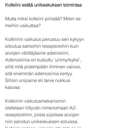
Kofeiini estää unikeskuksen toimintaa
Mutta miksi kofeiini piristää? Miten se 
meihin vaikuttaa? 
Kofeiinin vaikutus perustuu sen kykyyn 
sitoutua samoihin reseptoreihin kuin 
aivojen välittäjäaine adenosiini. 
Adenosiinia on kutsuttu ’unimyrkyksi’, 
sillä mitä pidempään ihminen valvoo, 
sitä enemmän adenosiinia kertyy. 
Silloin unipaine eli tarve nukkua 
kasvaa.  
Kofeiinin vaikutusmekanismin 
oletetaan liittyvän nimenomaan A2-
reseptoreihin, joista sijaitsee aivojen 
niin sanotun unikeskuksen soluissa. 