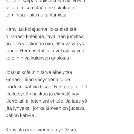
Kofeiini salpaa unikeskusta aktivoivia 
soluja, mikä estää unikeskuksen 
toimintaa – siis nukahtamista.
Kahvi tai kolajuoma, joka sisältää 
runsaasti kofeiinia, tavallaan jumittaa 
aivojen viestinnän niin, ettei väsymys 
tunnu. Hermosolut jatkavat aktiivisina 
kofeiinin vaikutuksen ansiosta.
Joskus kofeiinin tarve aiheuttaa 
kierteen: liian väsyneenä tulee 
juoduksi kahvia liikaa. Niin paljon, että 
illalla sydän hakkaa ja elimistö käy 
kierroksilla, joten uni ei tule. Ja taas yö 
jää lyhyeksi, jonka jälkeen on juotava 
paljon kahvia…
Kahvista ei voi vieroittua yhtäkkiä, 