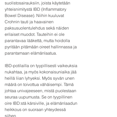
suolistosairauksiin, joista käytetään 
yhteisnimitystä IBD (Inflammatory 
Bowel Disease). Niihin kuuluvat 
Crohnin tauti ja haavainen 
paksusuolentulehdus sekä näiden 
erilaiset muodot. Tauteihin ei ole 
parantavaa lääkettä, mutta hoidolla 
pyritään pitämään oireet hallinnassa ja 
parantamaan elämänlaatua.
IBD-potilailla on tyypillisesti vaikeuksia 
nukahtaa, ja myös kokonaisuniaika jää 
heillä liian lyhyeksi. Myös syvän unen 
määrä on toivottua vähäisempi. Tämä 
johtaa univajeeseen, mistä puolestaan 
seuraa uupumusta. Se on tyypillinen 
oire IBD:stä kärsiville, ja elämänlaadun 
heikkous on suoraan yhteydessä 
siihen.