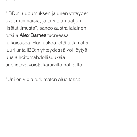
”IBD:n, uupumuksen ja unen yhteydet 
ovat moninaisia, ja tarvitaan paljon 
lisätutkimusta”, sanoo australialainen 
tutkija 
Alex Barnes
 tuoreessa 
julkaisussa. Hän uskoo, että tutkimalla 
juuri unta IBD:n yhteydessä voi löytyä 
uusia hoitomahdollisuuksia 
suolistovaivoista kärsiville potilaille.
”Uni on vielä tutkimaton alue tässä 
yhteydessä, vaikka se on olennainen 
syy uupumukselle. Se vaikuttaa 
todennäköisesti myös IBD-oireiden 
pahentumiseen ja 
mielenterveyshaasteisiin”, Barnes 
sanoo.