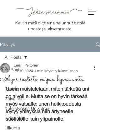
Kaikki mitä olet aina halunnut tietää
unesta ja jaksamisesta.
Päivitys
All Posts
Leeni Peltonen
All Posts
15.10.2024
1 min käytetty lukemiseen
Myös suolisto kaipaa hyvää unta
Uni
Usein muistutetaan, miten tärkeää uni 
Ravinto
on aivoille. Mutta se on hyvin tärkeää 
Päiväkirja
myös vatsalle: unen heikkoudesta 
Yhteistyössä Unikulma
löytyy yhteyksiä niin ärtyneelle 
Kirjavinkit
suolistolle kuin ylipainolle.
Liikunta