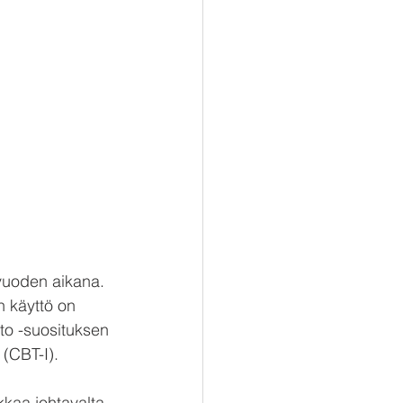
uoden aikana. 
n käyttö on 
to -suosituksen 
(CBT-I). 
kkaa johtavalta 