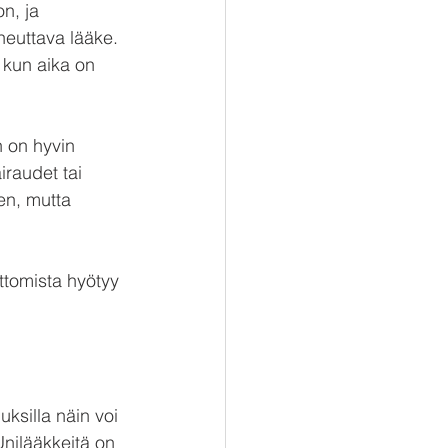
n, ja 
heuttava lääke. 
 kun aika on 
 on hyvin 
iraudet tai 
en, mutta 
ttomista hyötyy 
uksilla näin voi 
 Unilääkkeitä on 