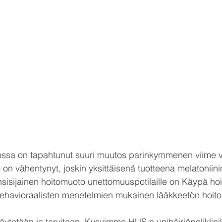
ssa on tapahtunut suuri muutos parinkymmenen viime v
on vähentynyt, joskin yksittäisenä tuotteena melatoniini
Ensisijainen hoitomuoto unettomuuspotilaille on Käypä hoi
ehavioraalisten menetelmien mukainen lääkkeetön hoito 
 käytetään ja tarvitaan. Kysyimme HUS:n unihäiriöpoliklini