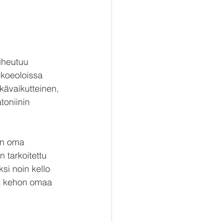
iheutuu 
 koeoloissa 
tkävaikutteinen, 
toniinin 
on oma 
 tarkoitettu 
si noin kello 
itä kehon omaa 