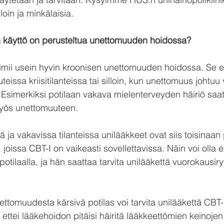
lloin ja minkälaisia.
en käyttö on perusteltua unettomuuden hoidossa?
imii usein hyvin kroonisen unettomuuden hoidossa. Se e
teissa kriisitilanteissa tai silloin, kun unettomuus johtuu
Esimerkiksi potilaan vakava mielenterveyden häiriö saat
myös unettomuuteen. 
 ja vakavissa tilanteissa unilääkkeet ovat siis toisinaan 
 joissa CBT-I on vaikeasti sovellettavissa. Näin voi olla e
potilaalla, ja hän saattaa tarvita unilääkettä vuorokausiry
tomuudesta kärsivä potilas voi tarvita unilääkettä CBT-I
, ettei lääkehoidon pitäisi häiritä lääkkeettömien keinoje