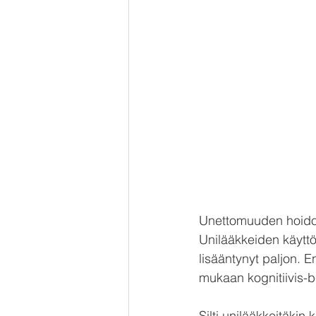
Unettomuuden hoido
Unilääkkeiden käyttö 
lisääntynyt paljon. 
mukaan kognitiivis-b
Silti unilääkkeitäkin