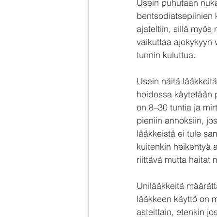
Usein puhutaan nukaht
bentsodiatsepiinien k
ajateltiin, sillä myös
vaikuttaa ajokykyyn v
tunnin kuluttua.
Usein näitä lääkkeit
hoidossa käytetään p
on 8–30 tuntia ja mir
pieniin annoksiin, j
lääkkeistä ei tule sa
kuitenkin heikentyä a
riittävä mutta haita
Unilääkkeitä määrätt
lääkkeen käyttö on m
asteittain, etenkin j