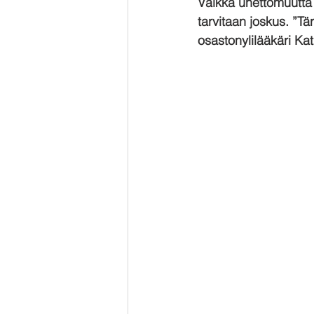
Vaikka unettomuutta 
tarvitaan joskus. ”Tä
osastonylilääkäri Kat