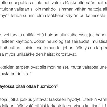
nettomuuspotilas ei ole heti valmis lääkkeettömään hoitoo
ntulona valitaan silloin mahdollisimman vähän haittoja ai
ysti myös tehdä suunnitelma lääkkeen käytön purkamisesta,
 voi tarvita unilääkettä hoidon alkuvaiheessa, jos hänen
aitteen käyttöön. Jotkin neurologiset sairaudet, muistisa
aiheuttaa iltaisin levottomuutta, johon lääkitys on tarpe
sä myös unilääkkeiden haitat korostuvat.
kkeiden tarpeet ovat siis moninaiset, mutta valtaosa une
mistä hoidoista.”
käytössä pitää ottaa huomioon?
ttoja, jotka joskus ylittävät lääkkeen hyödyt. Etenkin vanh
llaan lääkitystä pitäisi tarkastella erityisen kriittisesti.