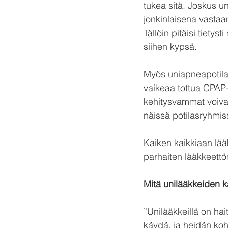
tukea sitä. Joskus u
jonkinlaisena vastaa
Tällöin pitäisi tiet
siihen kypsä.
Myös uniapneapotilas
vaikeaa tottua CPAP-l
kehitysvammat voivat 
näissä potilasryhmis
Kaiken kaikkiaan lää
parhaiten lääkkeettö
Mitä unilääkkeiden 
”Unilääkkeillä on hai
käydä, ja heidän kohda