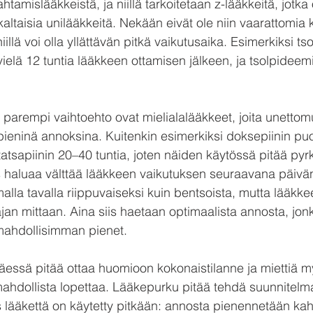
amislääkkeistä, ja niillä tarkoitetaan z-lääkkeitä, jotka 
altaisia unilääkkeitä. Nekään eivät ole niin vaarattomia 
 niillä voi olla yllättävän pitkä vaikutusaika. Esimerkiksi ts
ielä 12 tuntia lääkkeen ottamisen jälkeen, ja tsolpideemi
ä parempi vaihtoehto ovat mielialalääkkeet, joita unetto
ieninä annoksina. Kuitenkin esimerkiksi doksepiinin puo
tatsapiinin 20–40 tuntia, joten näiden käytössä pitää pyrk
os haluaa välttää lääkkeen vaikutuksen seuraavana päivä
malla tavalla riippuvaiseksi kuin bentsoista, mutta lääkke
jan mittaan. Aina siis haetaan optimaalista annosta, jonk
t mahdollisimman pienet.
äessä pitää ottaa huomioon kokonaistilanne ja miettiä m
ahdollista lopettaa. Lääkepurku pitää tehdä suunnitelmall
os lääkettä on käytetty pitkään: annosta pienennetään ka