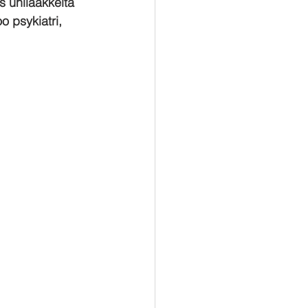
 unilääkkeitä 
o psykiatri, 