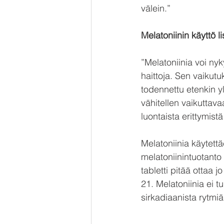
välein.”
Melatoniinin käyttö li
”Melatoniinia voi ny
haittoja. Sen vaikutu
todennettu etenkin yli
vähitellen vaikuttava
luontaista erittymis
Melatoniinia käytett
melatoniinintuotanto
tabletti pitää ottaa 
21. Melatoniinia ei tu
sirkadiaanista rytmiä