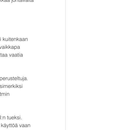
i kuitenkaan 
 vaikkapa 
taa vaatia 
perusteltuja. 
simerkiksi 
tmin 
:n tueksi. 
n käyttöä vaan 