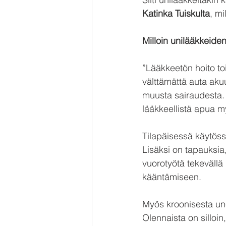
Katinka Tuiskulta
, mi
Milloin unilääkkeid
”Lääkkeetön hoito to
välttämättä auta akuu
muusta sairaudesta. 
lääkkeellistä apua 
Tilapäisessä käytössä
Lisäksi on tapauksia,
vuorotyötä tekevällä 
kääntämiseen.
Myös kroonisesta unet
Olennaista on silloin