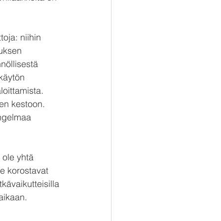
oja: niihin 
tuksen 
nöllisestä 
käytön 
oittamista. 
en kestoon. 
ongelmaa 
 ole yhtä 
e korostavat 
kävaikutteisilla 
aikaan.