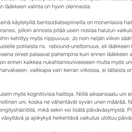
an lääkkeen valinta on hyvin olennaista.
keinä käytetyillä bentsodiatsepiineilla on monenlaisia haitt
eranssi, jolloin annosta pitää usein nostaa halutun vaiku
ihin kehittyy myös riippuvuus. Jo noin neljän viikon sään
uolelle potilaista ns.  rebound-unettomuus, eli lääkkeen 
ksena oireet palaavat pahempina kuin ennen lääkkeen al
on ennen kaikkea nukahtamisviiveeseen mutta myös un
 harvakseen, vaikkapa vain kerran viikossa, ei tällaista 
sein myös kognitiivisia haittoja. Niillä aikaansaatu uni ei
nnollinen uni, koska ne vähentävät syvän unen määrää. N
gityshäiriöitä, mikä sekin voi lisätä päiväväsymystä. Pit
a väsyttävä ja ajokykyä heikentävä vaikutus ulottuu päivä