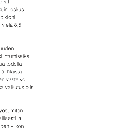
ovat 
kuin joskus 
opikloni 
 vielä 8,5 
muuden 
liintumisaika 
iä todella 
nä. Näistä 
en vaste voi 
a vaikutus olisi 
yös, miten 
isesti ja 
hden viikon 