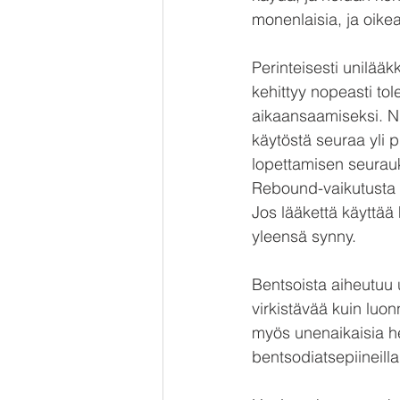
monenlaisia, ja oike
Perinteisesti unilääk
kehittyy nopeasti tol
aikaansaamiseksi. Ni
käytöstä seuraa yli p
lopettamisen seurau
Rebound-vaikutusta 
Jos lääkettä käyttää
yleensä synny. 
Bentsoista aiheutuu u
virkistävää kuin luo
myös unenaikaisia hen
bentsodiatsepiineill