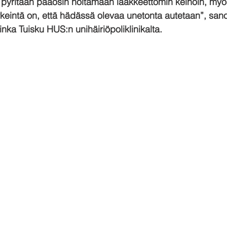
pyritään pääosin hoitamaan lääkkeettömin keinoin, myös
rkeintä on, että hädässä olevaa unetonta autetaan”, sano
inka Tuisku HUS:n unihäiriöpoliklinikalta.