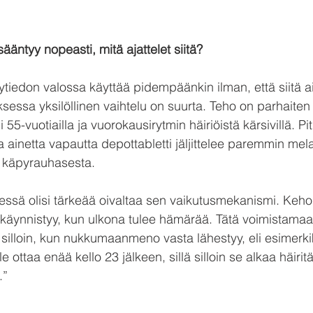
sääntyy nopeasti, mitä ajattelet siitä?
kytiedon valossa käyttää pidempäänkin ilman, että siitä a
ksessa yksilöllinen vaihtelu on suurta. Teho on parhaiten
 55-vuotiailla ja vuorokausirytmin häiriöistä kärsivillä. Pi
a ainetta vapautta depottabletti jäljittelee paremmin mela
tä käpyrauhasesta.
äessä olisi tärkeää oivaltaa sen vaikutusmekanismi. Keh
 käynnistyy, kun ulkona tulee hämärää. Tätä voimistamaan
jo silloin, kun nukkumaanmeno vasta lähestyy, eli esimerkik
le ottaa enää kello 23 jälkeen, sillä silloin se alkaa häir
.”