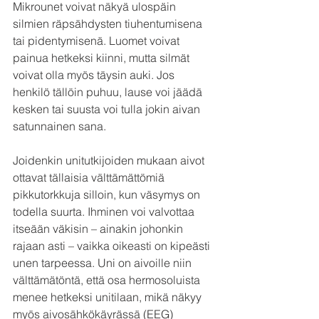
Mikrounet voivat näkyä ulospäin 
silmien räpsähdysten tiuhentumisena 
tai pidentymisenä. Luomet voivat 
painua hetkeksi kiinni, mutta silmät 
voivat olla myös täysin auki. Jos 
henkilö tällöin puhuu, lause voi jäädä 
kesken tai suusta voi tulla jokin aivan 
satunnainen sana.
Joidenkin unitutkijoiden mukaan aivot 
ottavat tällaisia välttämättömiä 
pikkutorkkuja silloin, kun väsymys on 
todella suurta. Ihminen voi valvottaa 
itseään väkisin – ainakin johonkin 
rajaan asti – vaikka oikeasti on kipeästi 
unen tarpeessa. Uni on aivoille niin 
välttämätöntä, että osa hermosoluista 
menee hetkeksi unitilaan, mikä näkyy 
myös aivosähkökäyrässä (EEG) 