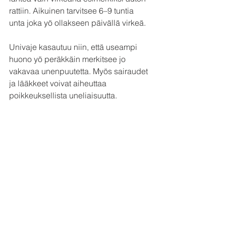
rattiin. Aikuinen tarvitsee 6–9 tuntia 
unta joka yö ollakseen päivällä virkeä. 
Univaje kasautuu niin, että useampi 
huono yö peräkkäin merkitsee jo 
vakavaa unenpuutetta. Myös sairaudet 
ja lääkkeet voivat aiheuttaa 
poikkeuksellista uneliaisuutta.
Jos huomaat olosi uneliaaksi, ota torkut 
ennen ajamista tai pyydä jotakuta 
toista ajamaan. Väsyneenä olet riski 
paitsi itsellesi myös kaikille muille 
liikenteessä matkustaville.
Kannattaa myös hakeutua tutkimuksiin, 
jos koet pakonomaista nukahtelua 
silloin, kun pitäisi pysyä hereillä. 