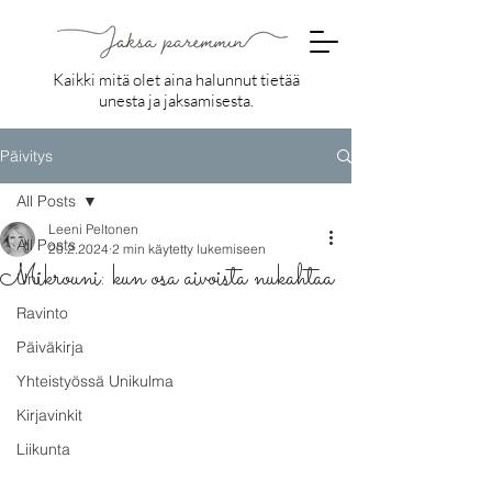
Kaikki mitä olet aina halunnut tietää
unesta ja jaksamisesta.
Päivitys
All Posts
Leeni Peltonen
All Posts
20.2.2024
2 min käytetty lukemiseen
Mikrouni: kun osa aivoista nukahtaa
Uni
Ravinto
Päiväkirja
Yhteistyössä Unikulma
Kirjavinkit
Liikunta