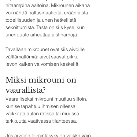
hitaampina aaltoina. Mikrounen aikana 
voi nähdä hallusinaatioita, eräänlaista 
todellisuuden ja unen hetkellistä 
sekoittumista. Tästä on siis kyse, kun 
unenpuute aiheuttaa aistiharhoja.
Tavallaan mikrounet ovat siis aivoille 
välttämättömiä: aivot saavat pikku 
levon kaiken valvomisen keskellä.
Miksi mikrouni on 
vaarallista?
Vaaralliseksi mikrouni muuttuu silloin, 
kun se tapahtuu ihmisen ollessa 
vaikkapa auton ratissa tai muussa 
tarkkuutta vaativassa tilanteessa.
Jos aivojen toimintakyky on vaikka vain 