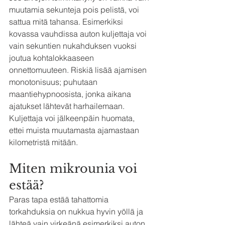
muutamia sekunteja pois pelistä, voi 
sattua mitä tahansa. Esimerkiksi 
kovassa vauhdissa auton kuljettaja voi 
vain sekuntien nukahduksen vuoksi 
joutua kohtalokkaaseen 
onnettomuuteen. Riskiä lisää ajamisen 
monotonisuus; puhutaan 
maantiehypnoosista, jonka aikana 
ajatukset lähtevät harhailemaan. 
Kuljettaja voi jälkeenpäin huomata, 
ettei muista muutamasta ajamastaan 
kilometristä mitään.
Miten mikrounia voi 
estää?
Paras tapa estää tahattomia 
torkahduksia on nukkua hyvin yöllä ja 
lähteä vain virkeänä esimerkiksi auton 