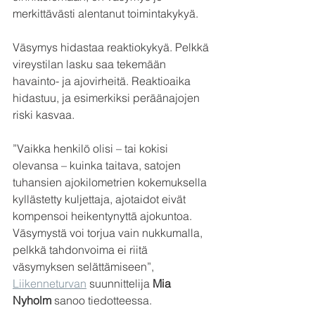
merkittävästi alentanut toimintakykyä.
Väsymys hidastaa reaktiokykyä. Pelkkä 
vireystilan lasku saa tekemään 
havainto- ja ajovirheitä. Reaktioaika 
hidastuu, ja esimerkiksi peräänajojen 
riski kasvaa.
”Vaikka henkilö olisi – tai kokisi 
olevansa – kuinka taitava, satojen 
tuhansien ajokilometrien kokemuksella 
kyllästetty kuljettaja, ajotaidot eivät 
kompensoi heikentynyttä ajokuntoa. 
Väsymystä voi torjua vain nukkumalla, 
pelkkä tahdonvoima ei riitä 
väsymyksen selättämiseen”, 
Liikenneturvan
 suunnittelija 
Mia 
Nyholm
 sanoo tiedotteessa.