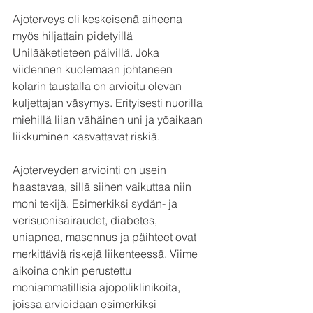
Ajoterveys oli keskeisenä aiheena 
myös hiljattain pidetyillä 
Unilääketieteen päivillä. Joka 
viidennen kuolemaan johtaneen 
kolarin taustalla on arvioitu olevan 
kuljettajan väsymys. Erityisesti nuorilla 
miehillä liian vähäinen uni ja yöaikaan 
liikkuminen kasvattavat riskiä.
Ajoterveyden arviointi on usein 
haastavaa, sillä siihen vaikuttaa niin 
moni tekijä. Esimerkiksi sydän- ja 
verisuonisairaudet, diabetes, 
uniapnea, masennus ja päihteet ovat 
merkittäviä riskejä liikenteessä. Viime 
aikoina onkin perustettu 
moniammatillisia ajopoliklinikoita, 
joissa arvioidaan esimerkiksi 