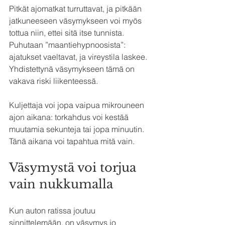
Pitkät ajomatkat turruttavat, ja pitkään 
jatkuneeseen väsymykseen voi myös 
tottua niin, ettei sitä itse tunnista. 
Puhutaan ”maantiehypnoosista”: 
ajatukset vaeltavat, ja vireystila laskee. 
Yhdistettynä väsymykseen tämä on 
vakava riski liikenteessä.
Kuljettaja voi jopa vaipua mikrouneen 
ajon aikana: torkahdus voi kestää 
muutamia sekunteja tai jopa minuutin. 
Tänä aikana voi tapahtua mitä vain.
Väsymystä voi torjua 
vain nukkumalla
Kun auton ratissa joutuu 
sinnittelemään, on väsymys jo 