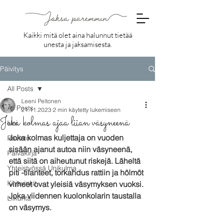
Kaikki mitä olet aina halunnut tietää
unesta ja jaksamisesta.
Päivitys
All Posts
Leeni Peltonen
All Posts
21.11.2023
2 min käytetty lukemiseen
Joka kolmas ajaa liian väsyneenä
Uni
Joka kolmas kuljettaja on vuoden 
Ravinto
sisään ajanut autoa niin väsyneenä, 
Päiväkirja
että siitä on aiheutunut riskejä. Läheltä 
Yhteistyössä Unikulma
piti -tilanteet, torkahdus rattiin ja hölmöt 
Kirjavinkit
virheet ovat yleisiä väsymyksen vuoksi. 
Joka viidennen kuolonkolarin taustalla 
Liikunta
on väsymys.