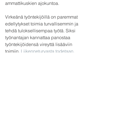
ammattikuskien ajokuntoa.
Virkeänä työntekijöillä on paremmat 
edellytykset toimia turvallisemmin ja 
tehdä tuloksellisempaa työtä. Siksi 
työnantajan kannattaa panostaa 
työntekijöidensä vireyttä lisääviin 
toimiin, 
Liikenneturvasta todetaan.
Liikenneturvan viisi 
vinkkiä:
1.     Varmistu riittävän pitkistä yöunista 
ennen ajomatkoja.
2.     Valitse auton sijasta 
vaihtoehtoinen kulkutapa tai siirrä 
matkaa, jos väsymys painaa.