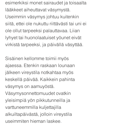
esimerkiksi monet sairaudet ja toisaalta 
lääkkeet aiheuttavat väsymystä. 
Useimmin väsymys johtuu kuitenkin 
siitä, ettei ole nukuttu riittävästi tai uni ei 
ole ollut tarpeeksi palauttavaa. Liian 
lyhyet tai huonolaatuiset yöunet eivät 
virkistä tarpeeksi, ja päivällä väsyttää. 
Sisäinen kellomme toimii myös 
ajaessa. Etenkin raskaan lounaan 
jälkeen vireystila notkahtaa myös 
keskellä päivää. Kaikkein pahinta 
väsymys on aamuyöstä. 
Väsymysonnettomuudet ovatkin 
yleisimpiä yön pikkutunneilla ja 
varttuneemmilla kuljettajilla 
alkuiltapäivästä, jolloin vireystila 
useimmiten hieman laskee
.