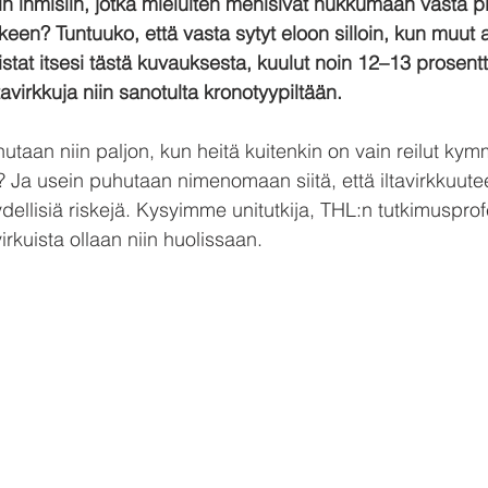
in ihmisiin, jotka mieluiten menisivät nukkumaan vasta pi
lkeen? Tuntuuko, että vasta sytyt eloon silloin, kun muut a
stat itsesi tästä kuvauksesta, kuulut noin 12–13 prosentti
tavirkkuja niin sanotulta kronotyypiltään.
uhutaan niin paljon, kun heitä kuitenkin on vain reilut ky
? Ja usein puhutaan nimenomaan siitä, että iltavirkkuute
ydellisiä riskejä. Kysyimme unitutkija, THL:n tutkimusprof
avirkuista ollaan niin huolissaan.