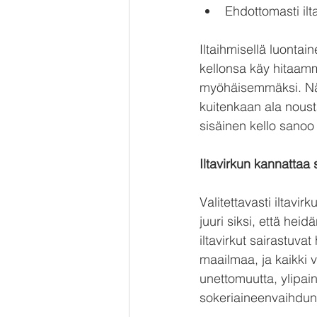
Ehdottomasti ilt
Iltaihmisellä luonta
kellonsa käy hitaammi
myöhäisemmäksi. Näin
kuitenkaan ala noust
sisäinen kello sanoo 
Iltavirkun kannattaa
Valitettavasti iltavi
juuri siksi, että he
iltavirkut sairastuva
maailmaa, ja kaikki 
unettomuutta, ylipai
sokeriaineenvaihdunn