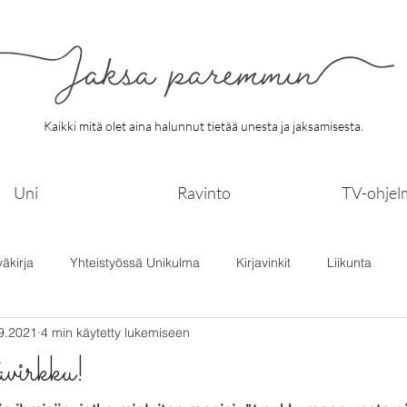
Kaikki mitä olet aina halunnut tietää unesta ja jaksamisesta.
Uni
Ravinto
TV-ohjel
väkirja
Yhteistyössä Unikulma
Kirjavinkit
Liikunta
9.2021
4 min käytetty lukemiseen
avirkku!