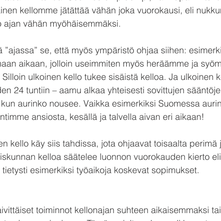
säinen kellomme jätättää vähän joka vuorokausi, eli nukku
ko ajan vähän myöhäisemmäksi.
ä ”ajassa” se, että myös ympäristö ohjaa siihen: esimerki
maan aikaan, jolloin useimmiten myös heräämme ja syö
illoin ulkoinen kello tukee sisäistä kelloa. Ja ulkoinen 
en 24 tuntiin – aamu alkaa yhteisesti sovittujen sääntö
oin, kun aurinko nousee. Vaikka esimerkiksi Suomessa auri
intimme ansiosta, kesällä ja talvella aivan eri aikaan!
 kello käy siis tahdissa, jota ohjaavat toisaalta perimä j
iskunnan kelloa säätelee luonnon vuorokauden kierto eli 
 tietysti esimerkiksi työaikoja koskevat sopimukset.
äivittäiset toiminnot kellonajan suhteen aikaisemmaksi 