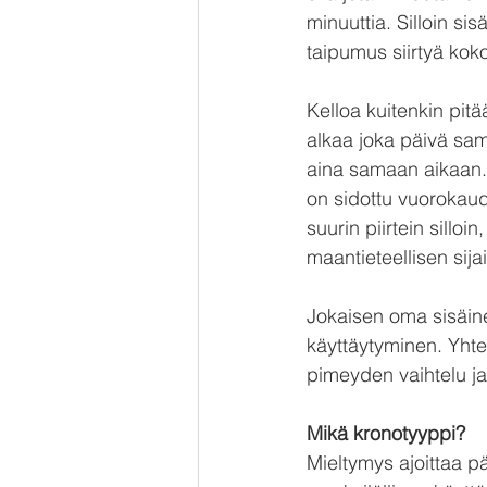
minuuttia. Silloin si
taipumus siirtyä ko
Kelloa kuitenkin pitä
alkaa joka päivä sa
aina samaan aikaan. S
on sidottu vuorokaud
suurin piirtein sill
maantieteellisen sija
Jokaisen oma sisäinen
käyttäytyminen. Yhte
pimeyden vaihtelu ja
Mikä kronotyyppi?
Mieltymys ajoittaa p