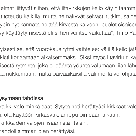
lmat liittyvät siihen, että iltavirkkujen kello käy hitaammi
ät toteudu kaikilla, mutta ne näkyvät selvästi tutkimusaine
tyypin nyt kannata heittää kirvestä kaivoon: puolet sisäise
y käyttäytymisestä eli siihen voi itse vaikuttaa”, Timo P
tyisesti se, että vuorokausirytmi vaihtelee: välillä kello jät
äkisti korjaamaan aikaisemmaksi. Siksi myös iltavirkun ka
isestä rytmistä, joka ei päästä yöunta valumaan liian lä
aa nukkumaan, mutta päiväaikaisilla valinnoilla voi ohjata
 pysymään tahdissa
kaikki valo minkä saat. Sytytä heti herättyäsi kirkkaat valo
i, ota käyttöön kirkasvalolamppu pimeään aikaan.
kirkkaiden valojen lisäämistä iltaisin.
hdollisimman pian herättyäsi.