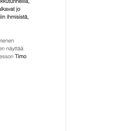
kkutunneilla, 
lkavat jo 
in ihmisistä, 
mmenen 
en näyttää 
essori 
Timo 