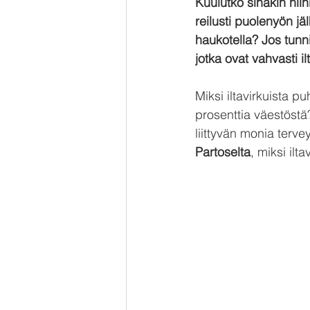
Kuulutko sinäkin niih
reilusti puolenyön jä
haukotella? Jos tunni
jotka ovat vahvasti il
Miksi iltavirkuista p
prosenttia väestöstä
liittyvän monia terve
Partoselta
, miksi ilt