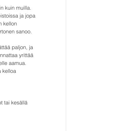
n kuin muilla. 
istoissa ja jopa 
n kellon 
artonen sanoo.
ättää paljon, ja 
nnattaa yrittää 
helle aamua. 
 kelloa 
t tai kesällä 