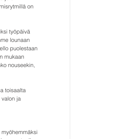
misrytmillä on 
ksi työpäivä 
mme lounaan 
kello puolestaan 
jen mukaan 
nko nouseekin, 
a toisaalta 
valon ja 
tai myöhemmäksi 