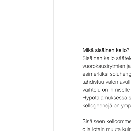
Mikä sisäinen kello?
Sisäinen kello sääte
vuorokausirytmien ja 
esimerkiksi soluheng
tahdistuu valon avul
vaihtelu on ihmiselle
Hypotalamuksessa sij
kellogeenejä on ymp
Sisäiseen kelloomme 
olla jotain muuta kui