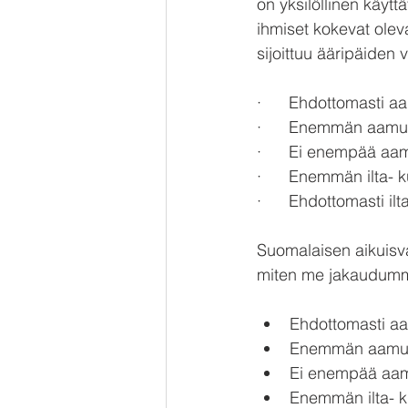
on yksilöllinen käyt
ihmiset kokevat oleva
sijoittuu ääripäiden v
·      Ehdottomasti
·      Enemmän aamu
·      Ei enempää a
·      Enemmän ilta
·      Ehdottomasti
Suomalaisen aikuisv
miten me jakaudumme
Ehdottomasti aa
Enemmän aamu- k
Ei enempää aamu
Enemmän ilta- k