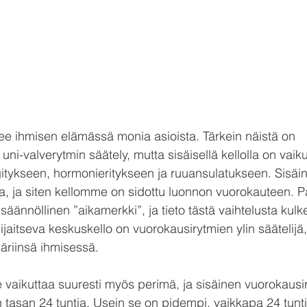
lee ihmisen elämässä monia asioista. Tärkein näistä on 
uni-valverytmin säätely, mutta sisäisellä kellolla on vai
itykseen, hormonieritykseen ja ruuansulatukseen. Sisäin
la, ja siten kellomme on sidottu luonnon vuorokauteen. P
 säännöllinen ”aikamerkki”, ja tieto tästä vaihtelusta kulke
aitseva keskuskello on vuorokausirytmien ylin säätelijä,
äriinsä ihmisessä.
vaikuttaa suuresti myös perimä, ja sisäinen vuorokaus
n tasan 24 tuntia. Usein se on pidempi, vaikkapa 24 tunti