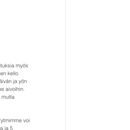
kutuksia myös 
en kello 
äivän ja yön 
e aivoihin. 
 mutta 
irytmimme voi 
a ja 5 