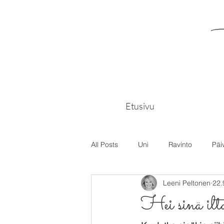
Etusivu
All Posts
Uni
Ravinto
Päi
Leeni Peltonen
22.
Hei sinä ilt