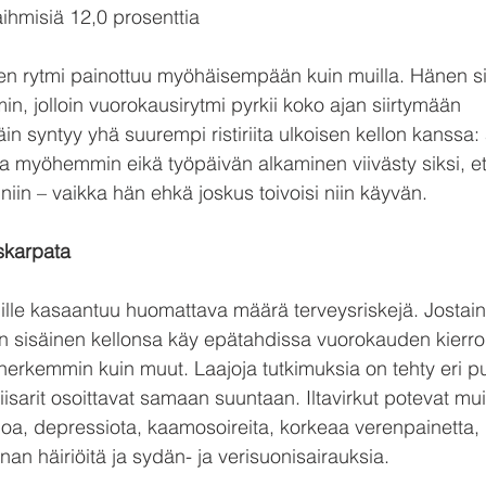
aihmisiä 12,0 prosenttia
inen rytmi painottuu myöhäisempään kuin muilla. Hänen s
n, jolloin vuorokausirytmi pyrkii koko ajan siirtymään 
 syntyy yhä suurempi ristiriita ulkoisen kellon kanssa: 
a myöhemmin eikä työpäivän alkaminen viivästy siksi, ett
niin – vaikka hän ehkä joskus toivoisi niin käyvän.
 skarpata
rkuille kasaantuu huomattava määrä terveysriskejä. Jostai
idän sisäinen kellonsa käy epätahdissa vuorokauden kierr
t herkemmin kuin muut. Laajoja tutkimuksia on tehty eri puo
viisarit osoittavat samaan suuntaan. Iltavirkut potevat m
noa, depressiota, kaamosoireita, korkeaa verenpainetta
an häiriöitä ja sydän- ja verisuonisairauksia.