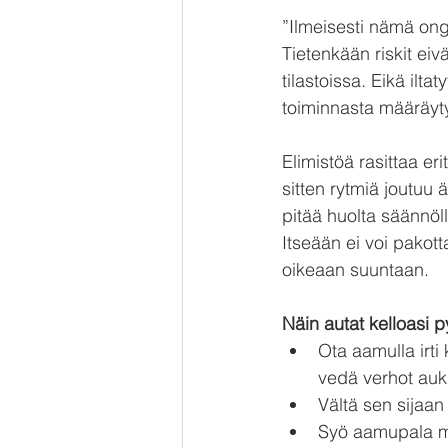
”Ilmeisesti nämä onge
Tietenkään riskit eiv
tilastoissa. Eikä ilta
toiminnasta määräyty
Elimistöä rasittaa eri
sitten rytmiä joutuu 
pitää huolta säännöll
Itseään ei voi pakott
oikeaan suuntaan.
Näin autat kelloasi
Ota aamulla irti 
vedä verhot auk
Vältä sen sijaan 
Syö aamupala ma