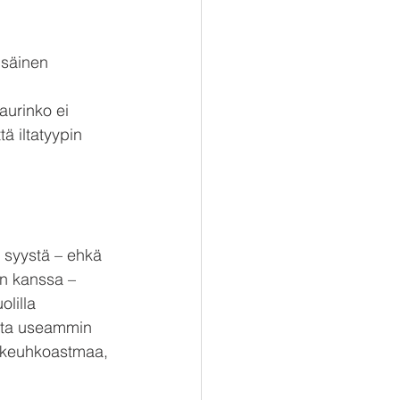
isäinen 
aurinko ei 
ä iltatyypin 
n syystä – ehkä 
on kanssa – 
lilla 
uita useammin 
, keuhkoastmaa, 