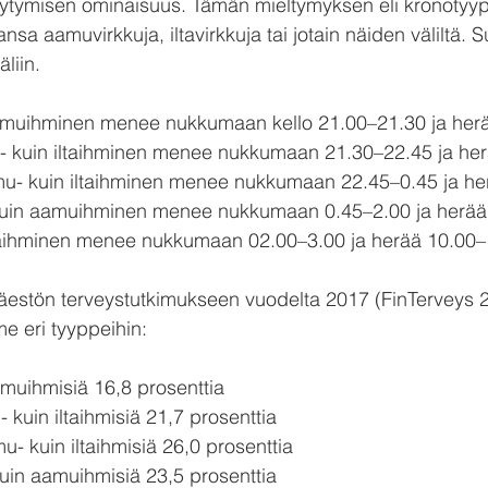
täytymisen ominaisuus. Tämän mieltymyksen eli kronotyyp
nsa aamuvirkkuja, iltavirkkuja tai jotain näiden väliltä. 
äliin.
 aamuihminen menee nukkumaan kello 21.00–21.30 ja her
- kuin iltaihminen menee nukkumaan 21.30–22.45 ja he
amu- kuin iltaihminen menee nukkumaan 22.45–0.45 ja he
- kuin aamuihminen menee nukkumaan 0.45–2.00 ja herä
 iltaihminen menee nukkumaan 02.00–3.00 ja herää 10.00
äestön terveystutkimukseen vuodelta 2017 (FinTerveys 2
 eri tyyppeihin:
muihmisiä 16,8 prosenttia
uin iltaihmisiä 21,7 prosenttia
- kuin iltaihmisiä 26,0 prosenttia
uin aamuihmisiä 23,5 prosenttia