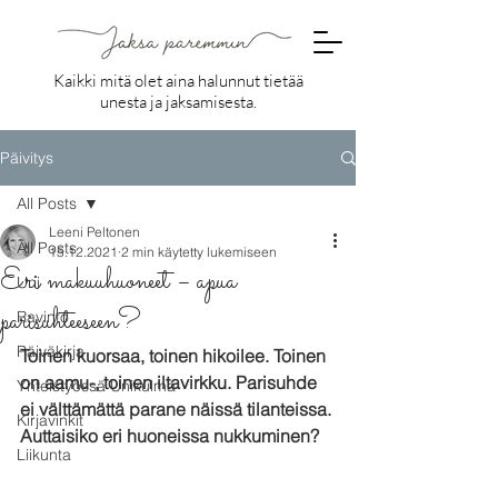
Kaikki mitä olet aina halunnut tietää
unesta ja jaksamisesta.
Päivitys
All Posts
Leeni Peltonen
All Posts
15.12.2021
2 min käytetty lukemiseen
Eri makuuhuoneet – apua
Uni
parisuhteeseen?
Ravinto
Päiväkirja
Toinen kuorsaa, toinen hikoilee. Toinen 
on aamu-, toinen iltavirkku. Parisuhde 
Yhteistyössä Unikulma
ei välttämättä parane näissä tilanteissa. 
Kirjavinkit
Auttaisiko eri huoneissa nukkuminen?
Liikunta