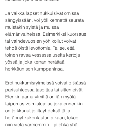
Ja vaikka lapset nukkuisivat omissa 
sängyissään, voi yöliikennettä seurata 
muistakin syistä ja muissa 
elämänvaiheissa. Esimerkiksi kuorsaus 
tai vaihdevuosien yöhikoilut voivat 
tehdä öistä levottomia. Tai se, että 
toinen ravaa vessassa useita kertoja 
yössä ja joka kerran herättää 
herkkäunisen kumppaninsa.
Erot nukkumisrytmeissä voivat pitkässä 
parisuhteessa tasoittua tai sitten eivät. 
Etenkin aamurytmillä on iän myötä 
taipumus voimistua: se joka ennenkin 
on torkkunut jo iltayhdeksältä ja 
herännyt kukonlaulun aikaan, tekee 
niin vielä varmemmin – ja ehkä yhä 