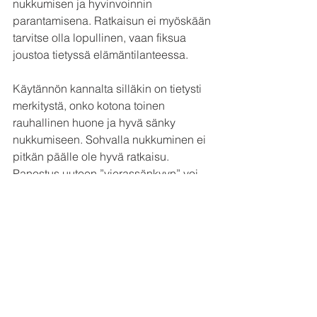
nukkumisen ja hyvinvoinnin 
parantamisena. Ratkaisun ei myöskään 
tarvitse olla lopullinen, vaan fiksua 
joustoa tietyssä elämäntilanteessa.
Käytännön kannalta silläkin on tietysti 
merkitystä, onko kotona toinen 
rauhallinen huone ja hyvä sänky 
nukkumiseen. Sohvalla nukkuminen ei 
pitkän päälle ole hyvä ratkaisu. 
Panostus uuteen ”vierassänkyyn” voi 
olla parisuhteen kannalta hyvä 
investointi, jos se parantaa unen ja 
elämän laatua.
Läheisyys ja hellyys ovat parisuhteen 
koossa pitäviä voimia, mutta niitä voi 
mainiosti pitää yllä muutenkin kuin 
nukkumalla vierekkäin. Ja vaikka 