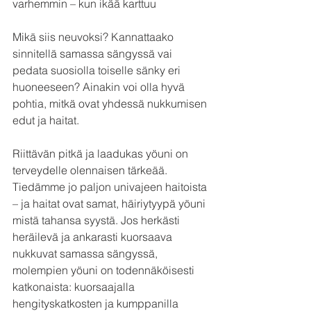
varhemmin – kun ikää karttuu
Mikä siis neuvoksi? Kannattaako 
sinnitellä samassa sängyssä vai 
pedata suosiolla toiselle sänky eri 
huoneeseen? Ainakin voi olla hyvä 
pohtia, mitkä ovat yhdessä nukkumisen 
edut ja haitat.
Riittävän pitkä ja laadukas yöuni on 
terveydelle olennaisen tärkeää. 
Tiedämme jo paljon univajeen haitoista 
– ja haitat ovat samat, häiriytyypä yöuni 
mistä tahansa syystä. Jos herkästi 
heräilevä ja ankarasti kuorsaava 
nukkuvat samassa sängyssä, 
molempien yöuni on todennäköisesti 
katkonaista: kuorsaajalla 
hengityskatkosten ja kumppanilla 