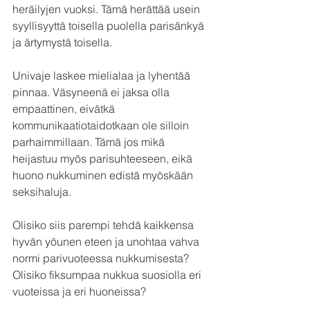
heräilyjen vuoksi. Tämä herättää usein 
syyllisyyttä toisella puolella parisänkyä 
ja ärtymystä toisella.
Univaje laskee mielialaa ja lyhentää 
pinnaa. Väsyneenä ei jaksa olla 
empaattinen, eivätkä 
kommunikaatiotaidotkaan ole silloin 
parhaimmillaan. Tämä jos mikä 
heijastuu myös parisuhteeseen, eikä 
huono nukkuminen edistä myöskään 
seksihaluja. 
Olisiko siis parempi tehdä kaikkensa 
hyvän yöunen eteen ja unohtaa vahva 
normi parivuoteessa nukkumisesta? 
Olisiko fiksumpaa nukkua suosiolla eri 
vuoteissa ja eri huoneissa?