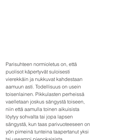
Parisuhteen normioletus on, että 
puolisot käpertyvät suloisesti 
vierekkäin ja nukkuvat kahdestaan 
aamuun asti. Todellisuus on usein 
toisenlainen. Pikkulasten perheissä 
vaelletaan joskus sängystä toiseen, 
niin että aamulla toinen aikuisista 
löytyy sohvalta tai jopa lapsen 
sängystä, kun taas parivuoteeseen on 
yön pimeinä tunteina taapertanut yksi 
tai useampi pienokaisista.