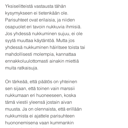
Yksiselitteistä vastausta tähän 
kysymykseen ei tietenkään ole. 
Parisuhteet ovat erilaisia, ja niiden 
osapuolet eri tavoin nukkuvia ihmisiä. 
Jos yhdessä nukkuminen sujuu, ei ole 
syytä muuttaa käytäntöä. Mutta jos 
yhdessä nukkuminen häiritsee toista tai 
mahdollisesti molempia, kannattaa 
ennakkoluulottomasti ainakin miettiä 
muita ratkaisuja. 
On tärkeää, että päätös on yhteinen 
sen sijaan, että toinen vain marssii 
nukkumaan eri huoneeseen, koska 
tämä viestii yleensä jostain aivan 
muusta. Ja on olennaista, että erillään 
nukkumista ei ajattele parisuhteen 
huononemisena vaan kummankin 