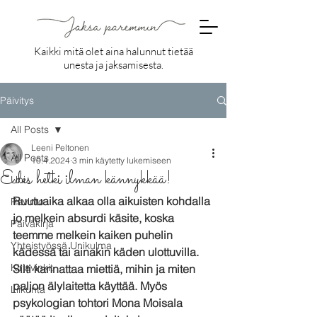
Kaikki mitä olet aina halunnut tietää
unesta ja jaksamisesta.
Päivitys
All Posts
Leeni Peltonen
All Posts
10.4.2024
3 min käytetty lukemiseen
Edes hetki ilman kännykkää!
Uni
Ruutuaika alkaa olla aikuisten kohdalla 
Ravinto
jo melkein absurdi käsite, koska 
Päiväkirja
teemme melkein kaiken puhelin 
Yhteistyössä Unikulma
kädessä tai ainakin käden ulottuvilla. 
Kirjavinkit
Silti kannattaa miettiä, mihin ja miten 
paljon älylaitetta käyttää. Myös 
Liikunta
psykologian tohtori Mona Moisala 