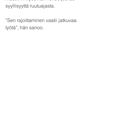
syyllisyyttä ruutuajasta.
”Sen rajoittaminen vaatii jatkuvaa 
työtä”, hän sanoo.
”Ajattelen kuitenkin, ettei ruutuaika 
sinänsä ole hyvää tai pahaa – 
olennaista on se, mitä puhelimella 
tekee. Jos sieltä saa rentoutusäänitteen 
tai mielenkiintoisen artikkelin, ei siinä 
tietenkään ole mitään haitallista. Mutta 
koko elämäänsä sen ääressä ei 
kannata käyttää”, Mona Moisala sanoo.
Nämä keinot hän on itse havainnut 
hyviksi: