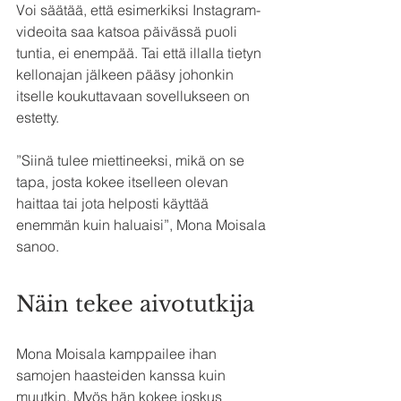
Voi säätää, että esimerkiksi Instagram-
videoita saa katsoa päivässä puoli 
tuntia, ei enempää. Tai että illalla tietyn 
kellonajan jälkeen pääsy johonkin 
itselle koukuttavaan sovellukseen on 
estetty.
”Siinä tulee miettineeksi, mikä on se 
tapa, josta kokee itselleen olevan 
haittaa tai jota helposti käyttää 
enemmän kuin haluaisi”, Mona Moisala 
sanoo.
Näin tekee aivotutkija
Mona Moisala kamppailee ihan 
samojen haasteiden kanssa kuin 
muutkin. Myös hän kokee joskus 