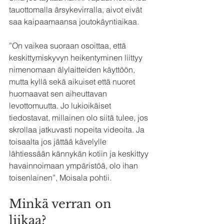
tauottomalla ärsykevirralla, aivot eivät 
saa kaipaamaansa joutokäyntiaikaa.
”On vaikea suoraan osoittaa, että 
keskittymiskyvyn heikentyminen liittyy 
nimenomaan älylaitteiden käyttöön, 
mutta kyllä sekä aikuiset että nuoret 
huomaavat sen aiheuttavan 
levottomuutta. Jo lukioikäiset 
tiedostavat, millainen olo siitä tulee, jos 
skrollaa jatkuvasti nopeita videoita. Ja 
toisaalta jos jättää kävelylle 
lähtiessään kännykän kotiin ja keskittyy 
havainnoimaan ympäristöä, olo ihan 
toisenlainen”, Moisala pohtii.
Minkä verran on 
liikaa?