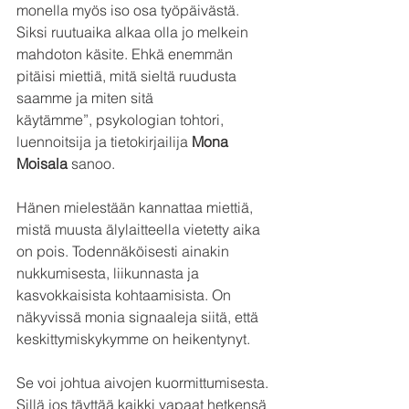
monella myös iso osa työpäivästä. 
Siksi ruutuaika alkaa olla jo melkein 
mahdoton käsite. Ehkä enemmän 
pitäisi miettiä, mitä sieltä ruudusta 
saamme ja miten sitä 
käytämme”, psykologian tohtori, 
luennoitsija ja tietokirjailija 
Mona 
Moisala
 sanoo.
Hänen mielestään kannattaa miettiä, 
mistä muusta älylaitteella vietetty aika 
on pois. Todennäköisesti ainakin 
nukkumisesta, liikunnasta ja 
kasvokkaisista kohtaamisista. On 
näkyvissä monia signaaleja siitä, että 
keskittymiskykymme on heikentynyt.
Se voi johtua aivojen kuormittumisesta. 
Sillä jos täyttää kaikki vapaat hetkensä 