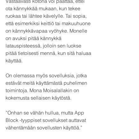
Vastaavasti kotona voi päättää, ettei 
ota kännykkää mukaan, kun tekee 
ruokaa tai lähtee kävelylle. Tai sopia, 
että esimerkiksi keittiö tai makuuhuone 
on kännykkävapaa vyöhyke. Monelle 
on avuksi pitää kännykkä 
latauspisteessä, jolloin sen luokse 
pitää tietoisesti mennä, kun sitä haluaa 
käyttää.
On olemassa myös sovelluksia, jotka 
estävät meitä käyttämästä puhelimen 
toimintoja. Mona Moisalallakin on 
kokemusta sellaisen käytöstä.
”Onhan se vähän hullua, mutta App 
Block -tyyppiset sovellukset auttavat 
vähentämään sovellusten käyttöä.”