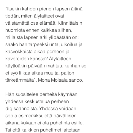
”Itsekin kahden pienen lapsen äitinä 
tiedän, miten älylaitteet ovat 
väistämättä osa elämää. Kiinnittäisin 
huomiota ennen kaikkea siihen, 
millaista lapsen arki ylipäätään on: 
saako hän tarpeeksi unta, ulkoilua ja 
kasvokkaista aikaa perheen ja 
kavereiden kanssa? Älylaitteen 
käyttöäkin päivään mahtuu, kunhan se 
ei syö liikaa aikaa muulta, paljon 
tärkeämmältä”, Mona Moisala sanoo.
Hän suosittelee perheitä käymään 
yhdessä keskustelua perheen 
digisäännöistä. Yhdessä voidaan 
sopia esimerkiksi, että päivällisen 
aikana kukaan ei ota puhelinta esille. 
Tai että kaikkien puhelimet laitetaan 