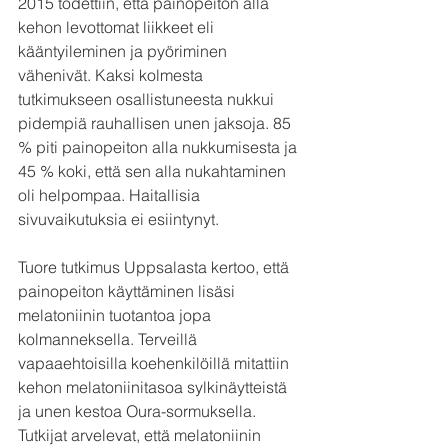
2015 todettiin, että painopeiton alla 
kehon levottomat liikkeet eli 
kääntyileminen ja pyöriminen 
vähenivät. Kaksi kolmesta 
tutkimukseen osallistuneesta nukkui 
pidempiä rauhallisen unen jaksoja. 85 
% piti painopeiton alla nukkumisesta ja 
45 % koki, että sen alla nukahtaminen 
oli helpompaa. Haitallisia 
sivuvaikutuksia ei esiintynyt.
Tuore tutkimus Uppsalasta kertoo, että 
painopeiton käyttäminen lisäsi 
melatoniinin tuotantoa jopa 
kolmanneksella. Terveillä 
vapaaehtoisilla koehenkilöillä mitattiin 
kehon melatoniinitasoa sylkinäytteistä 
ja unen kestoa Oura-sormuksella. 
Tutkijat arvelevat, että melatoniinin 