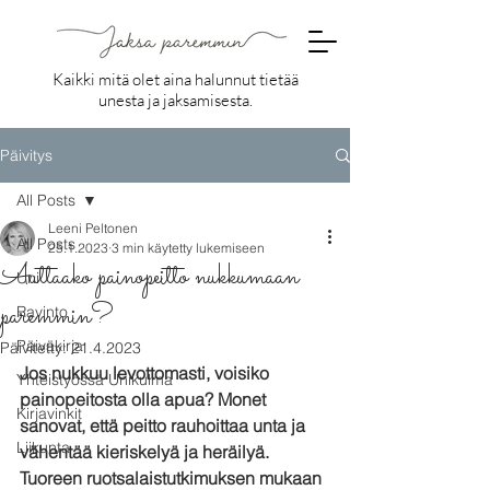
Kaikki mitä olet aina halunnut tietää
unesta ja jaksamisesta.
Päivitys
All Posts
Leeni Peltonen
All Posts
25.1.2023
3 min käytetty lukemiseen
Auttaako painopeitto nukkumaan
Uni
paremmin?
Ravinto
Päiväkirja
Päivitetty:
21.4.2023
Jos nukkuu levottomasti, voisiko 
Yhteistyössä Unikulma
painopeitosta olla apua? Monet 
Kirjavinkit
sanovat, että peitto rauhoittaa unta ja 
Liikunta
vähentää kieriskelyä ja heräilyä. 
Tuoreen ruotsalaistutkimuksen mukaan 