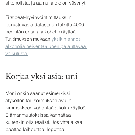
alkoholista, ja aamulla olo on väsynyt.
Firstbeat-hyvinvointimittauksiin 
perustuvasta datasta on tutkittu 4000 
henkilön unta ja alkoholinkäyttöä. 
Tutkimuksen mukaan 
yksikin annos 
alkoholia heikentää unen palauttavaa 
vaikutusta.
Korjaa yksi asia: uni
Moni onkin saanut esimerkiksi 
älykellon tai -sormuksen avulla 
kimmokkeen vähentää alkolin käyttöä. 
Elämänmuutoksissa kannattaa 
kuitenkin olla realisti. Jos yhtä aikaa 
päättää laihduttaa, lopettaa 