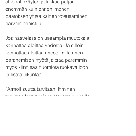
alkoholinkäytön ja liikkua paljon 
enemmän kuin ennen, monen 
päätöksen yhtäaikainen toteuttaminen 
harvoin onnistuu.
Jos haaveissa on useampia muutoksia, 
kannattaa aloittaa yhdestä. Ja silloin 
kannattaa aloittaa unesta, sillä unen 
paranemisen myötä jaksaa paremmin 
myös kiinnittää huomiota ruokavalioon 
ja lisätä liikuntaa.
”Armollisuutta tarvitaan. Ihminen 
tarvitsee kymmeniä toistokertoja uusille 
elämäntavoille”, Veera Mäkitalo sanoo.
Heidi Kinnunen on samoilla linjoilla:
”Unesta ei pitäisi tehdä jälleen yhtä 