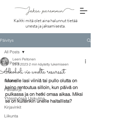
Kaikki mitä olet aina halunnut tietää
unesta ja jaksamisesta.
Päivitys
All Posts
Leeni Peltonen
All Posts
29.3.2023
2 min käytetty lukemiseen
Alkoholi vie unelta resurssit
Uni
Monelle lasi viiniä tai pullo olutta on 
Ravinto
keino rentoutua silloin, kun päivä on 
Päiväkirja
pulkassa ja on hetki omaa aikaa. Miksi 
Yhteistyössä Unikulma
se on kuitenkin unelle haitallista? 
Kirjavinkit
Liikunta