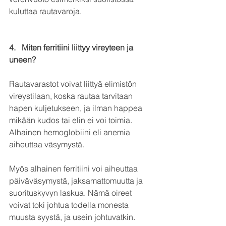
kuluttaa rautavaroja.
4.   
Miten ferritiini liittyy vireyteen ja 
uneen?
Rautavarastot voivat liittyä elimistön 
vireystilaan, koska rautaa tarvitaan 
hapen kuljetukseen, ja ilman happea 
mikään kudos tai elin ei voi toimia. 
Alhainen hemoglobiini eli anemia 
aiheuttaa väsymystä.
Myös alhainen ferritiini voi aiheuttaa 
päiväväsymystä, jaksamattomuutta ja 
suorituskyvyn laskua. Nämä oireet 
voivat toki johtua todella monesta 
muusta syystä, ja usein johtuvatkin. 