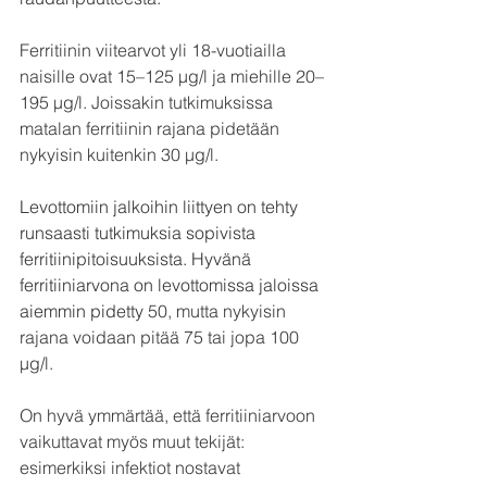
Ferritiinin viitearvot yli 18-vuotiailla 
naisille ovat 15–125 µg/l ja miehille 20–
195 µg/l. Joissakin tutkimuksissa 
matalan ferritiinin rajana pidetään 
nykyisin kuitenkin 30 µg/l. 
Levottomiin jalkoihin liittyen on tehty 
runsaasti tutkimuksia sopivista 
ferritiinipitoisuuksista. Hyvänä 
ferritiiniarvona on levottomissa jaloissa 
aiemmin pidetty
 50, mutta nykyisin 
rajana voidaan pitää 75 tai jopa 100 
µg/l.
On hyvä ymmärtää, että ferritiiniarvoon 
vaikuttavat myös muut tekijät: 
esimerkiksi infektiot nostavat 