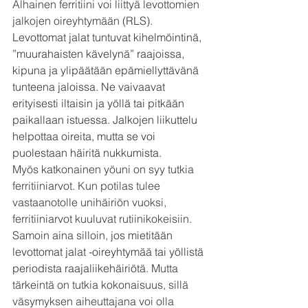
Alhainen ferritiini voi liittyä levottomien 
jalkojen oireyhtymään (RLS). 
Levottomat jalat tuntuvat kihelmöintinä, 
”muurahaisten kävelynä” raajoissa, 
kipuna ja ylipäätään epämiellyttävänä 
tunteena jaloissa. Ne vaivaavat 
erityisesti iltaisin ja yöllä tai pitkään 
paikallaan istuessa. Jalkojen liikuttelu 
helpottaa oireita, mutta se voi 
puolestaan häiritä nukkumista.
Myös katkonainen yöuni on syy tutkia 
ferritiiniarvot. Kun potilas tulee 
vastaanotolle unihäiriön vuoksi, 
ferritiiniarvot kuuluvat rutiinikokeisiin. 
Samoin aina silloin, 
jos mietitään 
levottomat jalat -oireyhtymää tai yöllistä 
periodista raajaliikehäiriötä. 
Mutta 
tärkeintä on tutkia kokonaisuus, sillä 
väsymyksen aiheuttajana voi olla 