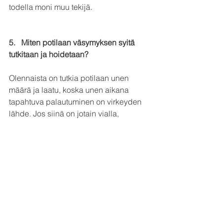
todella moni muu tekijä.
5.   
Miten potilaan väsymyksen syitä 
tutkitaan ja hoidetaan?
Olennaista on tutkia potilaan unen 
määrä ja laatu, koska unen aikana 
tapahtuva palautuminen on virkeyden 
lähde. Jos siinä on jotain vialla, 
päiväväsymys on looginen seuraus. 
Uni voi häiriytyä todella monesta 
syystä, ja unen vaikeudet voivat olla 
joskus useammankin häiriön 
yhdistelmä. Hoito valikoituu 
diagnoosin perusteella: jos kyse on 
unettomuudesta, paras hoito on 
kognitiivis-behavioraaliset 