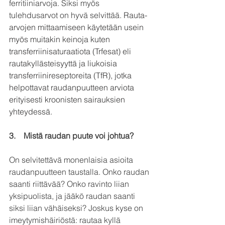
ferritiiniarvoja. Siksi myös 
tulehdusarvot on hyvä selvittää. 
Rauta-
arvojen mittaamiseen käytetään usein 
myös muitakin keinoja kuten 
transferriinisaturaatiota (Trfesat) eli 
rautakyllästeisyyttä ja liukoisia 
transferriinireseptoreita (TfR), jotka 
helpottavat raudanpuutteen arviota 
erityisesti kroonisten sairauksien 
yhteydessä.
3.    
Mistä raudan puute voi johtua?
On selvitettävä monenlaisia asioita 
raudanpuutteen taustalla. Onko raudan 
saanti riittävää? Onko ravinto liian 
yksipuolista, ja jääkö raudan saanti 
siksi liian vähäiseksi? Joskus kyse on 
imeytymishäiriöstä: rautaa kyllä 