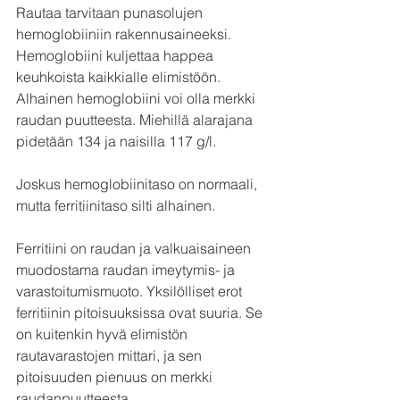
Rautaa tarvitaan punasolujen 
hemoglobiiniin rakennusaineeksi. 
Hemoglobiini kuljettaa happea 
keuhkoista kaikkialle elimistöön. 
Alhainen hemoglobiini voi olla merkki 
raudan puutteesta. Miehillä alarajana 
pidetään 134 ja naisilla 117 g/l. 
Joskus hemoglobiinitaso on normaali, 
mutta ferritiinitaso silti alhainen.
Ferritiini on raudan ja valkuaisaineen 
muodostama raudan imeytymis- ja 
varastoitumismuoto. Yksilölliset erot 
ferritiinin pitoisuuksissa ovat suuria. Se 
on kuitenkin hyvä elimistön 
rautavarastojen mittari, ja sen 
pitoisuuden pienuus on merkki 
raudanpuutteesta.