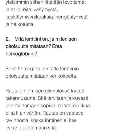
yleisimmin siihen liitetään levottomat 
jalat -oireita, väsymystä, 
keskittymisvaikeuksia, hengästymistä 
ja heikotusta.
2.    Mitä ferritiini on, ja miten sen 
pitoisuutta mitataan? Entä 
hemoglobiini?
Sekä hemoglobiinin että ferritiinin 
pitoisuutta mitataan verikokeella. 
Rauta on ihmisen elimistössä tärkeä 
rakennusaine. Sitä tarvitaan jatkuvasti 
ja nimenomaan sopiva määrä: ei liikaa 
eikä liian vähän. Rautaa on saatava 
ravinnosta, koska ihminen ei itse 
kykene tuottamaan sitä.