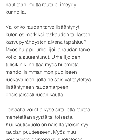
nautitaan, mutta rauta ei imeydy 
kunnolla.
Vai onko raudan tarve lisääntynyt, 
kuten esimerkiksi raskauden tai lasten 
kasvupyrähdysten aikana tapahtuu? 
Myös huippu-urheilijoilla raudan tarve 
voi olla suurentunut. Urheilijoiden 
tulisikin kiinnittää myös huomiota 
mahdollisimman monipuoliseen 
ruokavalioon, jotta he saisivat täytettyä 
lisääntyneen raudantarpeen 
ensisijaisesti ruoan kautta.
Toisaalta voi olla kyse siitä, että rautaa 
menetetään syystä tai toisesta. 
Kuukautisvuoto on naisilla yleisin syy 
raudan puutteeseen. Myös muu 
verenvuoto esimerkiksi suolistossa 