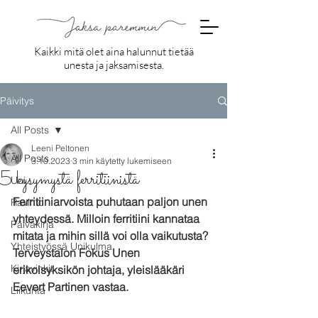
Kaikki mitä olet aina halunnut tietää
unesta ja jaksamisesta.
Päivitys
All Posts
Leeni Peltonen
All Posts
3.10.2023
3 min käytetty lukemiseen
5 kysymystä ferritiinistä
Uni
Ferritiiniarvoista puhutaan paljon unen 
Ravinto
yhteydessä. Milloin ferritiini kannataa 
Päiväkirja
mitata ja mihin sillä voi olla vaikutusta? 
Yhteistyössä Unikulma
Terveystalon Fokus Unen 
Kirjavinkit
erikoisyksikön johtaja, yleislääkäri 
Eevert Partinen vastaa.
Liikunta