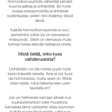
Hormonikorvaushoito vähentää selvästi
kuumia aaltoja ja unihäiriöitä. Se myös
suojaa osteoporoosilta ja ehkäisee
sydäntauteja, joiden riski lisääntyy tässä
iässä.
Kaikille hormonikorvaushoito ei sovi,
esimerkiksi silloin jos on sairastanut
rintasyövän. Silloin on olemassa muita
keinoja hoitaa elämää haittaavia oireita.
Mistä tietää, onko kyse
vaihdevuosista?
Unihäiriöön voi olla monta syytä myös
keski-ikäisellä naisella. Aina ei siis kyse
ole hormoneista, mutta usein on. Mistä
sitten tietää, mikä heikentyneen unen
taustalla on?
Jos uni heikkenee samaan aikaan kun
kuukautiskiertoon tulee muutoksia,
kannattaa tämä vaihtoehto ottaa huomioon.
Kaikille ei tule hikoiluoireita, vaikka se