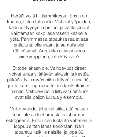
Heräät yöllä hikilammikossa. Ensin on
kuuma, sitten tulee vilu. Vaihdat yöpaidan,
käännät tyynyn ja peiton, ja välillä joudut
vaihtamaan koko lakanasetin keskellä
yötä. Pahimmassa tapauksessa et saa
enää unta ollenkaan, ja aamulla olet
rättiväsynyt. Arveletko olevasi ainoa
viisikymppinen, jolle käy näin?
Et todellakaan ole. Vaihdevuosioireet
voivat alkaa yllättävän aikaisin ja kestää
pitkään. Niin myös niihin liittyvät unihäiriöt,
joista kärsii jopa joka toinen keski-ikäinen
nainen. Vaihdevuosiin liittyvät unihäiriöt
ovat siis paljon luultua yleisempiä.
Vaihdevuodet johtuvat siitä, että naisen
keho lakkaa tuottamasta naishormoni
estrogeenia. Ensin sen tuotanto vähenee ja
loppuu sitten lähes kokonaan. Näin
tapahtuu kaikille naisille, ja jopa 80