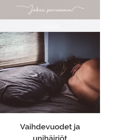
Takaisin
Vaihdevuodet ja
unihäiriöt