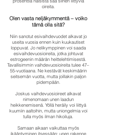
prosenttia naisista saa siihen liittyviä
oireita.
Olen vasta neljäkymmentä – voiko
tämä olla sitä?
Niin sanotut esivaihdevuodet alkavat jo
useita vuosia ennen kuin kuukautiset
loppuvat. Jo nelikymppinen voi saada
esivaihdevuosioireita, jotka johtuvat
estrogeenin määrän heittelehtimisestä.
Tavallisimmin vaihdevuosioireita tulee 47–
55-vuotiaana. Ne kestävät keskimäärin
seitsemän vuotta, mutta joillakin paljon
pidempään.
Joskus vaihdevuosioireet alkavat
nimenomaan unen laadun
heikkenemisenä. Yöllä heräily voi liittyä
kuumiin aaltoihin, mutta uniongelmia voi
tulla myös ilman hikoiluja.
Samaan aikaan vaikuttaa myös
ikääntyminen itsessään: unen rakenne