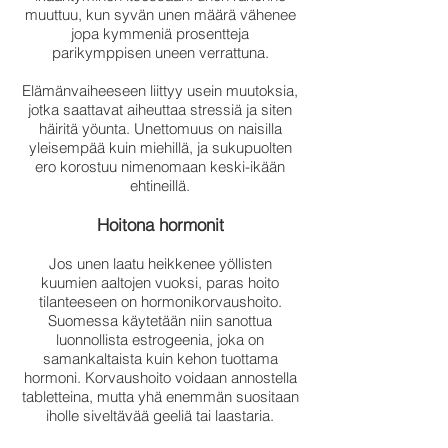
muuttuu, kun syvän unen määrä vähenee
jopa kymmeniä prosentteja
parikymppisen uneen verrattuna.
Elämänvaiheeseen liittyy usein muutoksia,
jotka saattavat aiheuttaa stressiä ja siten
häiritä yöunta. Unettomuus on naisilla
yleisempää kuin miehillä, ja sukupuolten
ero korostuu nimenomaan keski-ikään
ehtineillä.
Hoitona hormonit
Jos unen laatu heikkenee yöllisten
kuumien aaltojen vuoksi, paras hoito
tilanteeseen on hormonikorvaushoito.
Suomessa käytetään niin sanottua
luonnollista estrogeenia, joka on
samankaltaista kuin kehon tuottama
hormoni. Korvaushoito voidaan annostella
tabletteina, mutta yhä enemmän suositaan
iholle siveltävää geeliä tai laastaria.