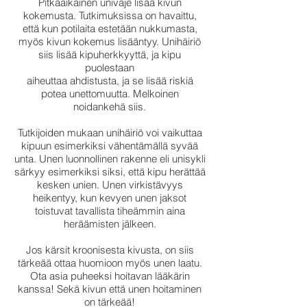
Pitkäaikainen univaje lisää kivun
kokemusta. Tutkimuksissa on havaittu,
että kun potilaita estetään nukkumasta,
myös kivun kokemus lisääntyy. Unihäiriö
siis lisää kipuherkkyyttä, ja kipu
puolestaan
aiheuttaa ahdistusta, ja se lisää riskiä
potea unettomuutta. Melkoinen
noidankehä siis.
Tutkijoiden mukaan unihäiriö voi vaikuttaa
kipuun esimerkiksi vähentämällä syvää
unta. Unen luonnollinen rakenne eli unisykli
särkyy esimerkiksi siksi, että kipu herättää
kesken unien. Unen virkistävyys
heikentyy, kun kevyen unen jaksot
toistuvat tavallista tiheämmin aina
heräämisten jälkeen.
Jos kärsit kroonisesta kivusta, on siis
tärkeää ottaa huomioon myös unen laatu.
Ota asia puheeksi hoitavan lääkärin
kanssa! Sekä kivun että unen hoitaminen
on tärkeää!