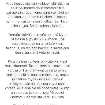
Kipu kuuluu ajoittain kaikkien elämään, ja
se liittyy monenlaisiin vammoihin ja
sairauksiin. Kivun varsinainen tehtävä on
varoittaa vaarasta: kun johonkin sattuu,
pyrimme vaistomaisesti välttämään kivun
aiheuttajaa. Se on kehon viisautta!
Ymmärrettävää on myös se, että kivun
jyllätessä ei pysty nukkumaan. Jos
vatsakivun syy on umpilisäkkeen
tulehdus, on tärkeää hakeutua sairaalaan
sen sijaan, että vetelisi hirsiä.
Kivun ja unen yhteys on kuitenkin vielä
mutkikkaampi. Tutkimukset osoittavat, että
kipu ja unihäiriöt liittyvät usein toisiinsa.
Itse kipu toki haittaa elämänlaatua, mutta
niin tekee myös unihäiriö. Etenkin
pitkittyessään nämä kietoutuvat usein
yhteen, eikä aina ole helppoa tietää, kumpi
on seuraus ja kumpi syy. Yli puolet
unettomuuspotilaista kärsii kivuista.