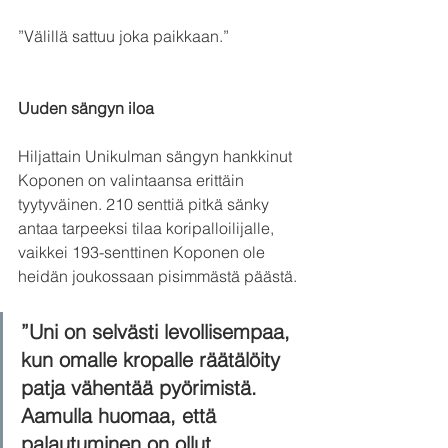
”Välillä sattuu joka paikkaan.”
Uuden sängyn iloa
Hiljattain Unikulman sängyn hankkinut 
Koponen on valintaansa erittäin 
tyytyväinen. 210 senttiä pitkä sänky 
antaa tarpeeksi tilaa koripalloilijalle, 
vaikkei 193-senttinen Koponen ole 
heidän joukossaan pisimmästä päästä.
”Uni on selvästi levollisempaa, 
kun omalle kropalle räätälöity 
patja vähentää pyörimistä. 
Aamulla huomaa, että 
palautuminen on ollut 