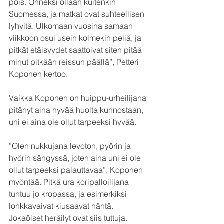
pois. Onneksi ollaan kuitenkin 
Suomessa, ja matkat ovat suhteellisen 
lyhyitä. Ulkomaan vuosina samaan 
viikkoon osui usein kolmekin peliä, ja 
pitkät etäisyydet saattoivat siten pitää 
minut pitkään reissun päällä”, Petteri 
Koponen kertoo.
Vaikka Koponen on huippu-urheilijana 
pitänyt aina hyvää huolta kunnostaan, 
uni ei aina ole ollut tarpeeksi hyvää.
”Olen nukkujana levoton, pyörin ja 
hyörin sängyssä, joten aina uni ei ole 
ollut tarpeeksi palauttavaa”, Koponen 
myöntää. Pitkä ura koripalloilijana 
tuntuu jo kropassa, ja esimerkiksi 
lonkkavaivat kiusaavat häntä. 
Jokaöiset heräilyt ovat siis tuttuja.