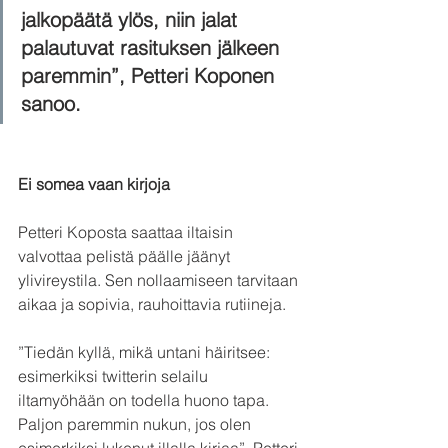
jalkopäätä ylös, niin jalat 
palautuvat rasituksen jälkeen 
paremmin”, Petteri Koponen 
sanoo.
Ei somea vaan kirjoja
Petteri Koposta saattaa iltaisin 
valvottaa pelistä päälle jäänyt 
ylivireystila. Sen nollaamiseen tarvitaan 
aikaa ja sopivia, rauhoittavia rutiineja.
”Tiedän kyllä, mikä untani häiritsee: 
esimerkiksi twitterin selailu 
iltamyöhään on todella huono tapa. 
Paljon paremmin nukun, jos olen 
esimerkiksi lukenut illalla kirjaa”, Petteri 