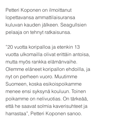
Petteri Koponen on ilmoittanut 
lopettavansa ammattilaisuransa 
kuluvan kauden jälkeen. Seagullsien 
pelaaja on tehnyt ratkaisunsa.
”20 vuotta koripalloa ja etenkin 13 
vuotta ulkomailla olivat erittäin antoisa, 
mutta myös rankka elämänvaihe. 
Olemme eläneet koripallon ehdoilla, ja 
nyt on perheen vuoro. Muutimme 
Suomeen, koska esikoispoikamme 
menee ensi syksynä kouluun. Toinen 
poikamme on nelivuotias. On tärkeää, 
että he saavat solmia kaverisuhteet ja 
harrastaa”, Petteri Koponen sanoo.
Hän kertoo lopettamispäätöksen 
kypsyneen myös omaa jaksamista 