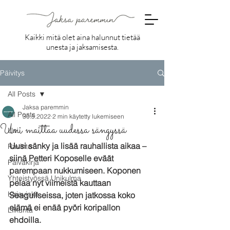
Kaikki mitä olet aina halunnut tietää
unesta ja jaksamisesta.
Päivitys
All Posts
Jaksa paremmin
All Posts
30.5.2022
2 min käytetty lukemiseen
Uni maittaa uudessa sängyssä
Uni
Uusi sänky ja lisää rauhallista aikaa – 
Ravinto
siinä Petteri Koposelle eväät 
Päiväkirja
parempaan nukkumiseen. Koponen 
Yhteistyössä Unikulma
pelaa nyt viimeistä kauttaan 
Kirjavinkit
Seagullseissa, joten jatkossa koko 
elämä ei enää pyöri koripallon 
Liikunta
ehdoilla. 