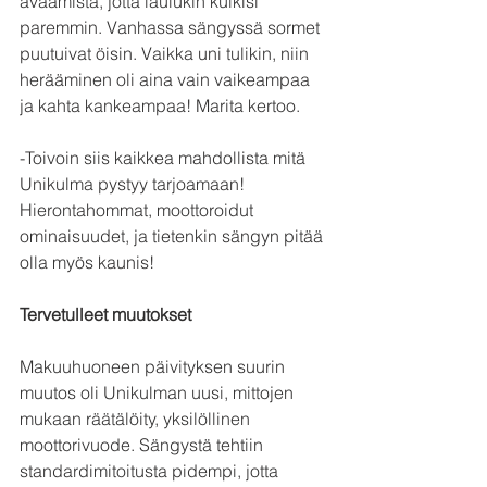
avaamista, jotta laulukin kulkisi 
paremmin. Vanhassa sängyssä sormet 
puutuivat öisin. Vaikka uni tulikin, niin 
herääminen oli aina vain vaikeampaa 
ja kahta kankeampaa! Marita kertoo.
-Toivoin siis kaikkea mahdollista mitä 
Unikulma pystyy tarjoamaan! 
Hierontahommat, moottoroidut 
ominaisuudet, ja tietenkin sängyn pitää 
olla myös kaunis! 
Tervetulleet muutokset
Makuuhuoneen päivityksen suurin 
muutos oli Unikulman uusi, mittojen 
mukaan räätälöity, yksilöllinen 
moottorivuode. Sängystä tehtiin 
standardimitoitusta pidempi, jotta 