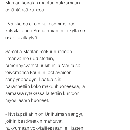
Maritan koirakin mahtuu nukkumaan 
emäntänsä kanssa. 
- Vaikka se ei ole kuin semmoinen 
kaksikiloinen Pomeranian, niin kyllä se 
osaa levittäytyä! 
Samalla Maritan makuuhuoneen 
ilmanvaihto uudistettiin, 
pimennysverhot uusittiin ja Marita sai 
toivomansa kauniin, pellavaisen 
sängynpäädyn. Laatua siis 
parannettiin koko makuuhuoneessa, ja 
samassa rytäkässä laitettiin kuntoon 
myös lasten huoneet.
- Nyt lapsillakin on Unikulman sängyt, 
joihin bestiksetkin mahtuvat 
nukkumaan yökyläillessään, eli lasten 