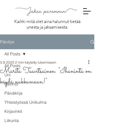
Kaikki mitä olet aina halunnut tietää
unesta ja jaksamisesta.
Päivitys
All Posts
3.9.2020
2 min käytetty lukemiseen
All Posts
Marita Taavitsainen: ”Ihaninta on
Uni
käydä nukkumaan!”
Ravinto
Päiväkirja
Yhteistyössä Unikulma
Kirjavinkit
Liikunta