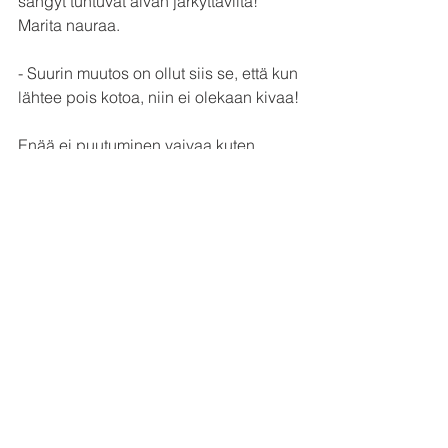
sängyt tuntuvat aivan järkyttäviltä! 
Marita nauraa.
- Suurin muutos on ollut siis se, että kun 
lähtee pois kotoa, niin ei olekaan kivaa!
Enää ei puutuminen vaivaa kuten 
vanhassa sängyssä, ja Marita on 
saanut palautetta myös lähipiiristään:
- Kuulemma mun kuorsaaminenkin on 
jäänyt pois, joten se on muille 
mukavampaa ja tietenkin minullekin! 
Ja tää mun on pakko vielä mainita: 
kaukosäädin ei ole vielä kertaakaan 
hävinnyt, koska sille on oma tasku 
vuoteen sivussa. Muuten hävitän kyllä 
kaikki kaukosäätimet! Taskun pitäisikin 
olla isompi, että saisin koko 