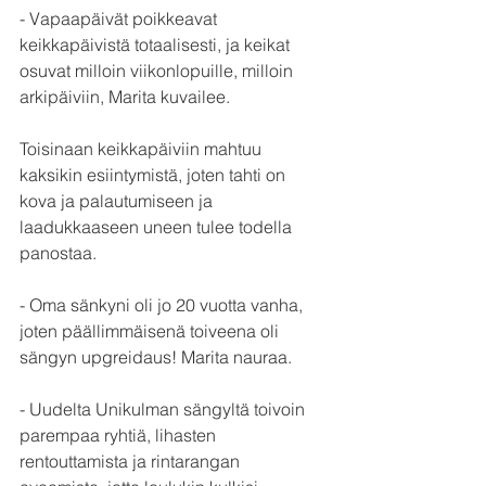
- Vapaapäivät poikkeavat 
keikkapäivistä totaalisesti, ja keikat 
osuvat milloin viikonlopuille, milloin 
arkipäiviin, Marita kuvailee. 
Toisinaan keikkapäiviin mahtuu 
kaksikin esiintymistä, joten tahti on 
kova ja palautumiseen ja 
laadukkaaseen uneen tulee todella 
panostaa. 
- Oma sänkyni oli jo 20 vuotta vanha, 
joten päällimmäisenä toiveena oli 
sängyn upgreidaus! Marita nauraa.
- Uudelta Unikulman sängyltä toivoin 
parempaa ryhtiä, lihasten 
rentouttamista ja rintarangan 