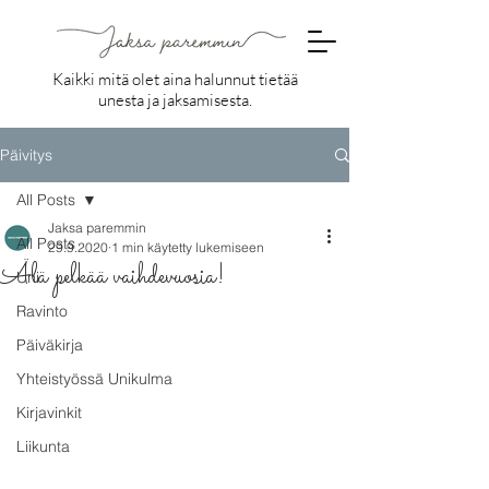
Kaikki mitä olet aina halunnut tietää
unesta ja jaksamisesta.
Päivitys
All Posts
Jaksa paremmin
All Posts
29.9.2020
1 min käytetty lukemiseen
Älä pelkää vaihdevuosia!
Uni
Ravinto
Päiväkirja
Yhteistyössä Unikulma
Kirjavinkit
Liikunta