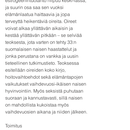
estrogeenintuotanto hiipuu keski-iässä, 
ja suurin osa saa sen vuoksi 
elämänlaatua haittaavia ja jopa 
terveyttä heikentäviä oireita. Oireet 
voivat alkaa yllättävän aikaisin ja 
kestää yllättävän pitkään – se selviää 
teoksesta, jota varten on tehty 33:n 
suomalaisen naisen haastattelut ja 
jonka perustana on vankka ja uusin 
tieteellinen tutkimustieto. Teoksessa 
esitellään oireiden koko kirjo, 
hoitovaihtoehdot sekä elämäntapojen 
vaikutukset vaihdevuosi-ikäisen naisen 
hyvinvointiin. Myös seksistä puhutaan 
suoraan ja kannustavasti, sillä naisen 
on mahdollista kukoistaa myös 
vaihdevuosien aikana ja niiden jälkeen.
Toimitus