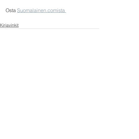
Osta 
Suomalainen.comista 
Kirjavinkit
Katso kaikki
Viimeisimmät päivitykset