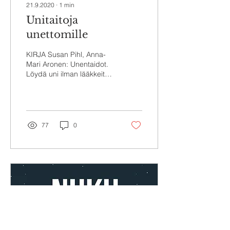
21.9.2020
∙
1
min
Unitaitoja
unettomille
KIRJA Susan Pihl, Anna-
Mari Aronen: Unentaidot.
Löydä uni ilman lääkkeitä.
Kolmas uudistettu painos.
Duodecim 2015. Kahden
kokeneen...
77
0