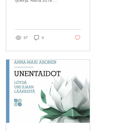
työkirja. Atena 2019.
Unettomille neuvotaan
usein harjoituksia, joilla
saa vauhkosti...
57
0