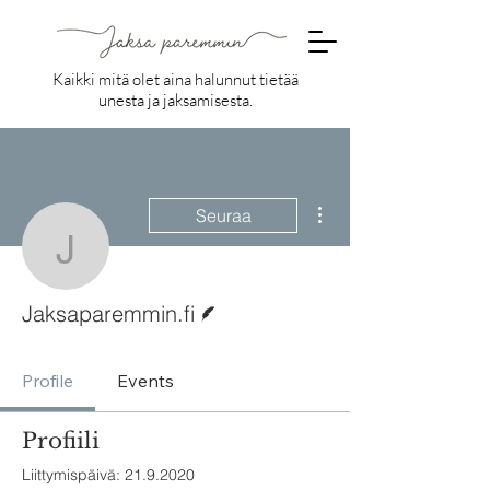
Kaikki mitä olet aina halunnut tietää
unesta ja jaksamisesta.
Lisää toimintoja
Seuraa
Jaksaparemmin.fi
Kirjoittaja
Jaksaparemmin.fi
Profile
Events
Profiili
Liittymispäivä: 21.9.2020