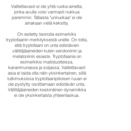
Valitettavasti ei ole yhtä ruoka-ainetta,
jonka avulla voisi varmasti nukkua
paremmin. Tällaista "uniruokaa" ei ole
ainakaan vielä keksitty.
On esitetty teorioita esimerkiks
tryptofaanin merkityksestä unelle. On totta,
että tryptofaani on unta edistävien
välittäjäaineiden kuten serotoniinin ja
melatoniinin esiaste. Tryptofaania on
esimerkiksi maitotuotteissa,
kananmunassa ja soijassa. Valitettavasti
asia ei taida olla näin yksinkertainen, sillä
tutkimuksissa tryptofaanipitoisen ruuan ei
ole pystytty osoittamaan edistävän unta.
Välittäjäaineiden keskinäinen dynamiikka
ei ole yksinkertaista yhteenlaskua.
Subjektiivisia kokemuksia erilaisten
ruokavalioiden vaikutuksista uneen löytyy
netistä. Valitettavasti ne ovat juuri niin
yksilöllisiä kuin tarinatkin: se että ne
toimivat yhdellä, ei takaa apua toiselle.