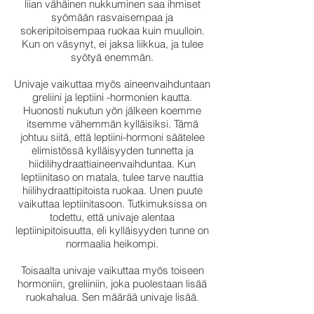
liian vähäinen nukkuminen saa ihmiset
syömään rasvaisempaa ja
sokeripitoisempaa ruokaa kuin muulloin.
Kun on väsynyt, ei jaksa liikkua, ja tulee
syötyä enemmän.
Univaje vaikuttaa myös aineenvaihduntaan
greliini ja leptiini -hormonien kautta.
Huonosti nukutun yön jälkeen koemme
itsemme vähemmän kylläisiksi. Tämä
johtuu siitä, että leptiini-hormoni säätelee
elimistössä kylläisyyden tunnetta ja
hiidilihydraattiaineenvaihduntaa. Kun
leptiinitaso on matala, tulee tarve nauttia
hiilihydraattipitoista ruokaa. Unen puute
vaikuttaa leptiinitasoon. Tutkimuksissa on
todettu, että univaje alentaa
leptiinipitoisuutta, eli kylläisyyden tunne on
normaalia heikompi.
Toisaalta univaje vaikuttaa myös toiseen
hormoniin, greliiniin, joka puolestaan lisää
ruokahalua. Sen määrää univaje lisää.