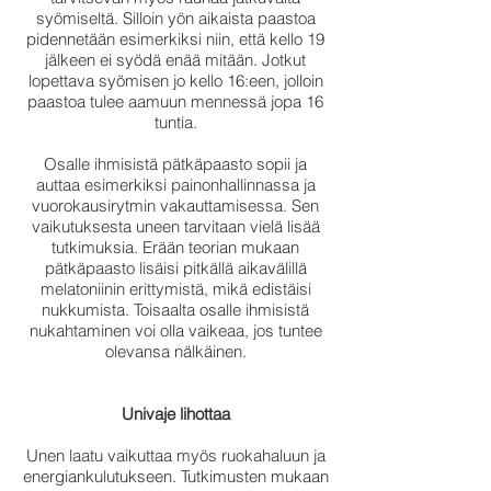
syömiseltä. Silloin yön aikaista paastoa
pidennetään esimerkiksi niin, että kello 19
jälkeen ei syödä enää mitään. Jotkut
lopettava syömisen jo kello 16:een, jolloin
paastoa tulee aamuun mennessä jopa 16
tuntia.
Osalle ihmisistä pätkäpaasto sopii ja
auttaa esimerkiksi painonhallinnassa ja
vuorokausirytmin vakauttamisessa. Sen
vaikutuksesta uneen tarvitaan vielä lisää
tutkimuksia. Erään teorian mukaan
pätkäpaasto lisäisi pitkällä aikavälillä
melatoniinin erittymistä, mikä edistäisi
nukkumista. Toisaalta osalle ihmisistä
nukahtaminen voi olla vaikeaa, jos tuntee
olevansa nälkäinen.
Univaje lihottaa
Unen laatu vaikuttaa myös ruokahaluun ja
energiankulutukseen. Tutkimusten mukaan