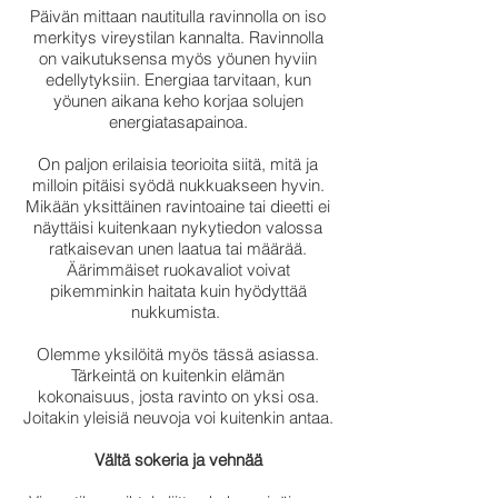
Päivän mittaan nautitulla ravinnolla on iso
merkitys vireystilan kannalta. Ravinnolla
on vaikutuksensa myös yöunen hyviin
edellytyksiin. Energiaa tarvitaan, kun
yöunen aikana keho korjaa solujen
energiatasapainoa.
On paljon erilaisia teorioita siitä, mitä ja
milloin pitäisi syödä nukkuakseen hyvin.
Mikään yksittäinen ravintoaine tai dieetti ei
näyttäisi kuitenkaan nykytiedon valossa
ratkaisevan unen laatua tai määrää.
Äärimmäiset ruokavaliot voivat
pikemminkin haitata kuin hyödyttää
nukkumista.
Olemme yksilöitä myös tässä asiassa.
Tärkeintä on kuitenkin elämän
kokonaisuus, josta ravinto on yksi osa.
Joitakin yleisiä neuvoja voi kuitenkin antaa.
Vältä sokeria ja vehnää