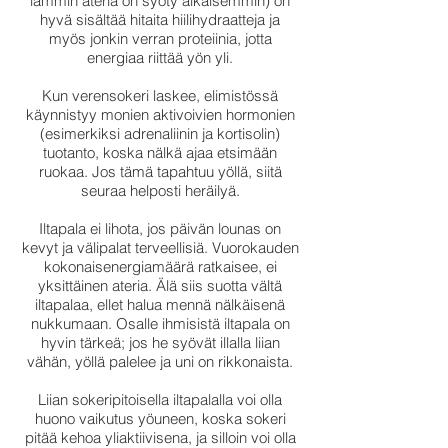
lämmin ateria on syöty aikaisemmin) on
hyvä sisältää hitaita hiilihydraatteja ja
myös jonkin verran proteiinia, jotta
energiaa riittää yön yli.
Kun verensokeri laskee, elimistössä
käynnistyy monien aktivoivien hormonien
(esimerkiksi adrenaliinin ja kortisolin)
tuotanto, koska nälkä ajaa etsimään
ruokaa. Jos tämä tapahtuu yöllä, siitä
seuraa helposti heräilyä.
Iltapala ei lihota, jos päivän lounas on
kevyt ja välipalat terveellisiä. Vuorokauden
kokonaisenergiamäärä ratkaisee, ei
yksittäinen ateria. Älä siis suotta vältä
iltapalaa, ellet halua mennä nälkäisenä
nukkumaan. Osalle ihmisistä iltapala on
hyvin tärkeä; jos he syövät illalla liian
vähän, yöllä palelee ja uni on rikkonaista.
Liian sokeripitoisella iltapalalla voi olla
huono vaikutus yöuneen, koska sokeri
pitää kehoa yliaktiivisena, ja silloin voi olla