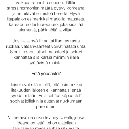
vaikeaa rauhoittua uneen. Tällöin
stressihormonien määrä pysyy korkeana,
ja ne pitävät elimistöä hereillä. Hyvä
iltapala on esimerkiksi marjoilla maustettu
kaurapuuro tai tuorepuuro, joka sisältää
siemeniä, pähkinöitä ja viljaa.
Jos illalla syö liikaa tai liian raskasta
ruokaa, vatsanväänteet voivat haitata unta.
Sipuli, rasva, tuliset mausteet ja sokeri
kannattaa siis karsia minimiin illalla
syötävistä ruuista.
Entä yöpaasto?
Toiset ovat sitä mieltä, että esimerkiksi
iltakuuden jälkeen ei kannattaisi enää
syödä mitään. Erilaiset "pätkäpaastot"
sopivat joillekin ja auttavat nukkumaan
paremmin.
Viime aikoina onkin levinnyt dieetti, jonka
ideana on, että kehon ajatellaan
tarvitsevan myös rauhaa jatkuvalta