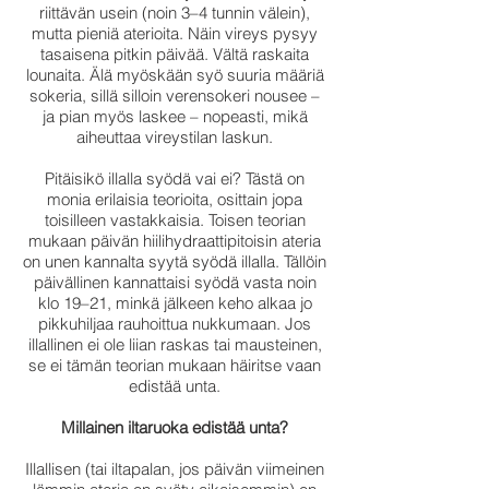
riittävän usein (noin 3–4 tunnin välein),
mutta pieniä aterioita. Näin vireys pysyy
tasaisena pitkin päivää. Vältä raskaita
lounaita. Älä myöskään syö suuria määriä
sokeria, sillä silloin verensokeri nousee –
ja pian myös laskee – nopeasti, mikä
aiheuttaa vireystilan laskun.
Pitäisikö illalla syödä vai ei? Tästä on
monia erilaisia teorioita, osittain jopa
toisilleen vastakkaisia. Toisen teorian
mukaan päivän hiilihydraattipitoisin ateria
on unen kannalta syytä syödä illalla. Tällöin
päivällinen kannattaisi syödä vasta noin
klo 19–21, minkä jälkeen keho alkaa jo
pikkuhiljaa rauhoittua nukkumaan. Jos
illallinen ei ole liian raskas tai mausteinen,
se ei tämän teorian mukaan häiritse vaan
edistää unta.
Millainen iltaruoka edistää unta?
Illallisen (tai iltapalan, jos päivän viimeinen