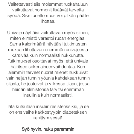
Valitettavasti siis molemmat ruokahaluun
vaikuttavat hormonit lisäävät tarvetta
syödä. Siksi unettomuus voi pitkän päälle
lihottaa.
Univaje näyttäisi vaikuttavan myös siihen,
miten elimistö varastoi ruoan energiaa.
Sama kalorimäärä näyttäisi tutkimusten
mukaan lihottavan enemmän univajeesta
kärsivää kuin normaalisti nukkunutta.
Tutkimukset osoittavat myös, että univaje
häiritsee sokeriaineenvaihduntaa. Kun
aiemmin terveet nuoret miehet nukkuivat
vain neljän tunnin yöunia kahdeksan tunnin
sijasta, he joutuivat jo viikossa tilaan, jossa
heidän elimistönsä tarvitsi enemmän
insuliinia kuin normaalisti.
Tätä kutsutaan insuliiniresistenssiksi, ja se
on ensivaihe kakkostyypin diabeteksen
kehittymisessä.
Syö hyvin, nuku paremmin