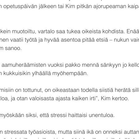
 opetuspäivän jälkeen tai Kim pitkän ajorupeaman kaipaa
ikein muotoiltu, vartalo saa tukea oikeista kohdista. Enää
nen vaatii työtä ja hyvää asentoa pitää etsiä – nukun vai
im sanoo.
 aamuheräämisten vuoksi pakko mennä sänkyyn jo kello 
än kukkuisikin ylhäällä myöhempään.
iin on tottunut, on oikeastaan todella siistiä herätä sill
oa, ja otan valoisasta ajasta kaiken irti”, Kim kertoo.
öskään siksi, että stressi haittaisi unentuloa.
stressata työasioista, mutta siinä ikä on onneksi auttan