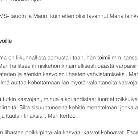
S- taudin ja Marin, kuin etten olisi tavannut Maria laink
oille
mä on liikunnallista aamusta iltaan; hän toimii mm. tanss
ari hallitsee ihmiskehon kirjaimellisesti päästä varpaisiin
aterien ja etenkin kasvojen lihasten vahvistamiseksi. Ma
mä auttaa kohottamaan iän myötä valahtaneita kasvoja
utkin kasvojani, minua alkoi ahdistaa: luomet roikkuivat, 
piirteitä. Siitä sisuuntuneena kehitin menetelmän, jonka a
a kaulan lihaksia”, Mari kertoo.
n lihasten poikkipinta-ala kasvaa, kasvot kohoavat. Fac