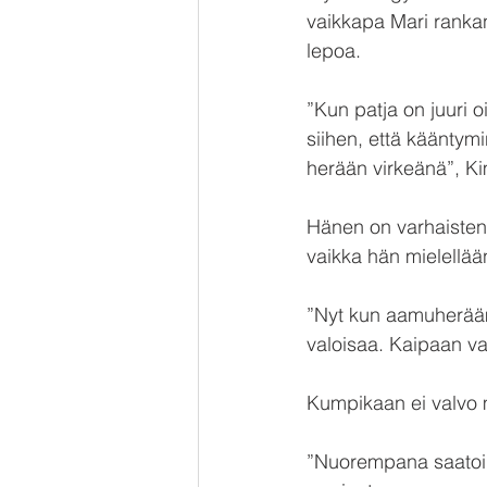
vaikkapa Mari rankan
lepoa. 
”Kun patja on juuri o
siihen, että kääntymi
herään virkeänä”, K
Hänen on varhaisten
vaikka hän mielellä
”Nyt kun aamuheräämis
valoisaa. Kaipaan val
Kumpikaan ei valvo my
”Nuorempana saatoin 