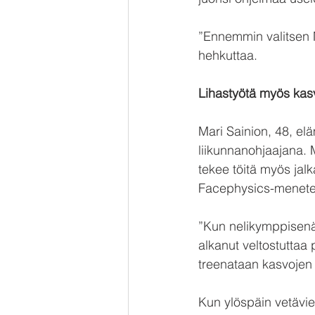
”Ennemmin valitsen M
hehkuttaa.
Lihastyötä myös kasv
Mari Sainion, 48, elä
liikunnanohjaajana. M
tekee töitä myös jalk
Facephysics-menetel
”Kun nelikymppisenä t
alkanut veltostuttaa 
treenataan kasvojen j
Kun ylöspäin vetävie