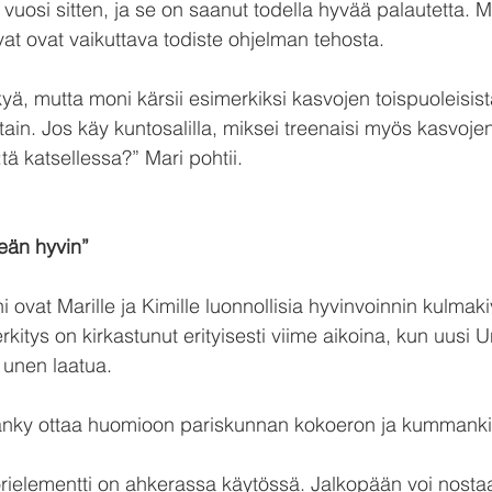
 vuosi sitten, ja se on saanut todella hyvää palautetta. 
vat ovat vaikuttava todiste ohjelman tehosta.
yä, mutta moni kärsii esimerkiksi kasvojen toispuoleisist
otain. Jos käy kuntosalilla, miksei treenaisi myös kasvojen
tä katsellessa?” Mari pohtii.
eän hyvin”
ni ovat Marille ja Kimille luonnollisia hyvinvoinnin kulmaki
kitys on kirkastunut erityisesti viime aikoina, kun uusi 
 unen laatua.
sänky ottaa huomioon pariskunnan kokoeron ja kummanki
ielementti on ahkerassa käytössä. Jalkopään voi nosta