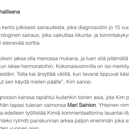
hallisena
 kertoi julkisesti sairaudesta, joka diagnosoitiin jo 15 vuo
ologinen sairaus, joka vaikuttaa liikunta- ja toimintakyky
i etenevää sorttia.
oikein jaksa olla menossa mukana, ja tuen sitä pitämällä 
kun iskee hermoratoihin. Kokonaisvoinnilla on iso merkitys
sestäni. Totta kai ärsyttää välillä, kun tavarat tippuvat käs
ut sen käydä mielen päälle”, Kim sanoo.
osin kanssa tapahtui kuitenkin toinen asia, jota Kim p
 hän tapasi tulevan vaimonsa 
Mari Sainion
. Yhteinen nimi
ka edelleen työllistää Kimiä kommentaattorina lauantai-ilta
teko rytmitti pariskunnan arkea paljon enemmän joka syk
den vuosien ajan.