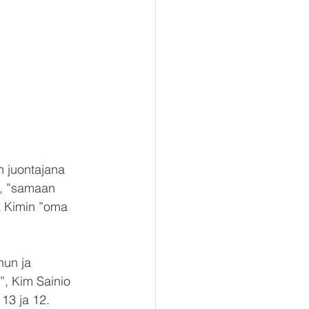
n juontajana 
, ”samaan 
a Kimin ”oma 
nun ja 
”, Kim Sainio 
13 ja 12.