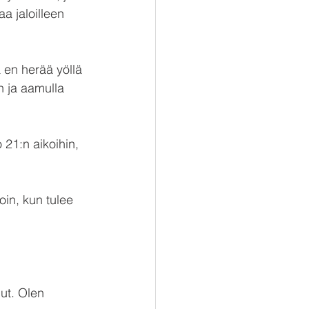
 jaloilleen 
 en herää yöllä 
n ja aamulla 
21:n aikoihin, 
oin, kun tulee 
ut. Olen 