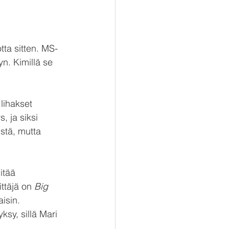
tta sitten. MS-
yn. Kimillä se 
lihakset 
, ja siksi 
istä, mutta 
itää 
ttäjä on 
Big 
isin. 
sy, sillä Mari 