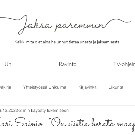
Kaikki mitä olet aina halunnut tietää unesta ja jaksamisesta.
Uni
Ravinto
TV-ohjel
väkirja
Yhteistyössä Unikulma
Kirjavinkit
Liikunta
9.12.2022
2 min käytetty lukemiseen
Sainio: ”On siistiä herätä maap