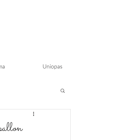
ma
Uniopas
allon