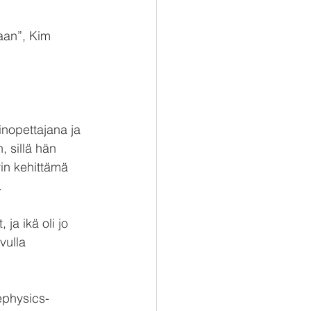
aan”, Kim 
inopettajana ja 
, sillä hän 
rin kehittämä 
.
ja ikä oli jo 
vulla 
ephysics-