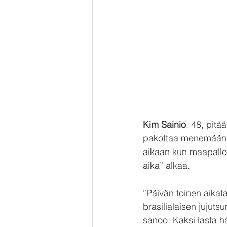
Kim Sainio
, 48, pitä
pakottaa menemään a
aikaan kun maapallo 
aika” alkaa.
”Päivän toinen aikat
brasilialaisen jujuts
sanoo. Kaksi lasta h