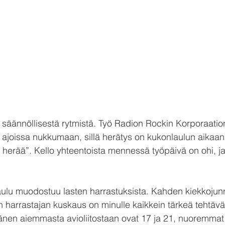
ä säännöllisestä rytmistä. Työ Radion Rockin Korporaatio
joissa nukkumaan, sillä herätys on kukonlaulun aikaan
herää”. Kello yhteentoista mennessä työpäivä on ohi, j
aulu muodostuu lasten harrastuksista. Kahden kiekkojun
un harrastajan kuskaus on minulle kaikkein tärkeä tehtävä
änen aiemmasta avioliitostaan ovat 17 ja 21, nuoremmat 