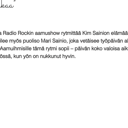
ikaa”
a Radio Rockin aamushow rytmittää Kim Sainion elämää a
ee myös puoliso Mari Sainio, joka vetäisee työpäivän al
 Aamuihmisille tämä rytmi sopii – päivän koko valoisa aik
össä, kun yön on nukkunut hyvin.