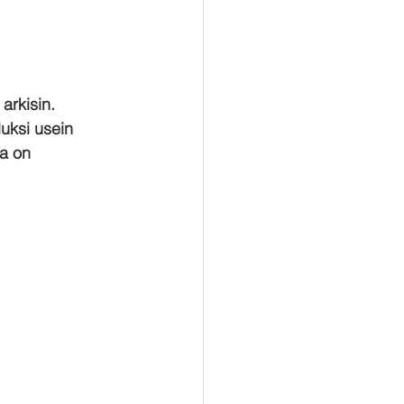
rkisin. 
uksi usein 
a on 