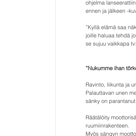
ohjelma lanseerattiin
ennen ja jälkeen -ku
”Kyllä elämä saa näk
joille haluaa tehdä j
se sujuu vaikkapa tv:
”Nukumme ihan törk
Ravinto, liikunta ja u
Palauttavan unen mer
sänky on parantanut
Räätälöity moottori
ruumiinrakenteen.
Myös sängyn moottor