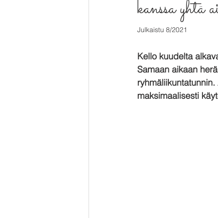
kanssa yhtä a
Julkaistu 8/2021
Kello kuudelta alkav
Samaan aikaan heräil
ryhmäliikuntatunnin.
maksimaalisesti käyt