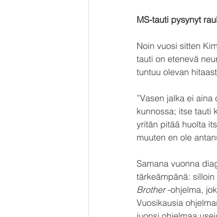
MS-tauti pysynyt rau
Noin vuosi sitten Kim
tauti on etenevä neur
tuntuu olevan hitaast
”Vasen jalka ei aina 
kunnossa; itse tauti 
yritän pitää huolta it
muuten en ole antan
Samana vuonna diagno
tärkeämpänä: silloin
Brother
 -ohjelma, jo
Vuosikausia ohjelman
juonsi ohjelmaa usei