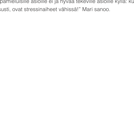
ieluisille asioille ei ja hyvää tekeville asioille kyllä: 
usti, ovat stressinaiheet vähissä!” Mari sanoo.