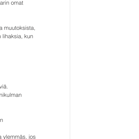
Marin omat 
a muutoksista, 
 lihaksia, kun 
viä. 
Unikulman 
n 
a ylemmäs, jos 