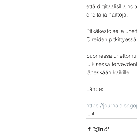
että digitaalisilla h
oireita ja haittoja. 
Pitkäkestoisella une
Oireiden pitkittyess
Suomessa unettomuud
julkisessa terveydenh
läheskään kaikille.
Lähde: 
https://journals.s
Uni