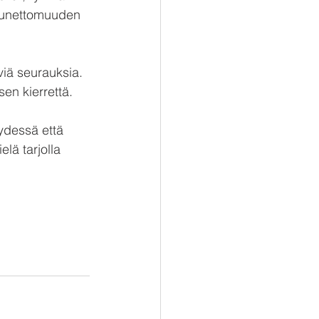
ti unettomuuden 
iä seurauksia. 
en kierrettä.
ydessä että 
lä tarjolla 