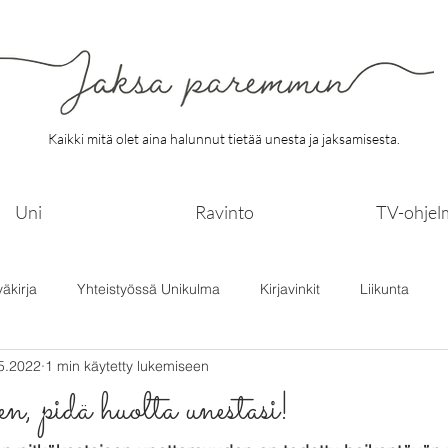
Kaikki mitä olet aina halunnut tietää unesta ja jaksamisesta.
Uni
Ravinto
TV-ohjel
väkirja
Yhteistyössä Unikulma
Kirjavinkit
Liikunta
5.2022
1 min käytetty lukemiseen
, pidä huolta unestasi!