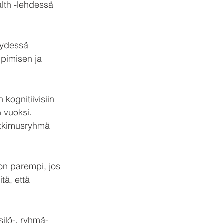
alth -lehdessä 
eydessä 
ppimisen ja 
kognitiivisiin 
 vuoksi. 
utkimusryhmä 
 on parempi, jos 
tä, että 
ilö-, ryhmä- 