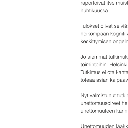
raportoivat itse muis
huhtikuussa.
Tulokset olivat selvi
heikompaan kognitiiv
keskittymisen ongelmi
Jo aiemmat tutkimukse
toimintoihin. Helsink
Tutkimus ei ota kant
toteaa asian kaipaav
Nyt valmistunut tutki
unettomuusoireet help
unettomuuteen kanna
Unettomuuden lääkkee