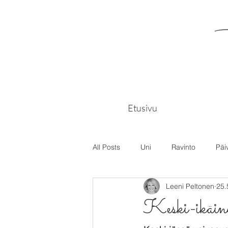
Etusivu
All Posts
Uni
Ravinto
Päi
Leeni Peltonen
25.
Keski-ikäinen