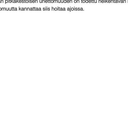
an pitkäkestoisen unettomuuden on todettu heikentävän 
uutta kannattaa siis hoitaa ajoissa.