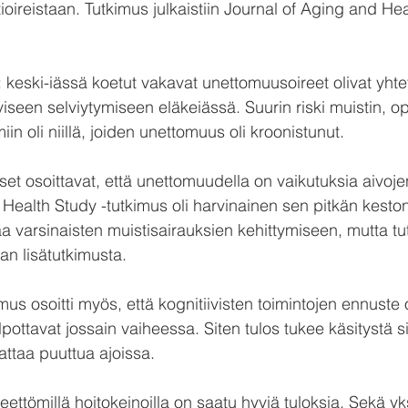
tioireistaan. Tutkimus julkaistiin Journal of Aging and He
ä: keski-iässä koetut vakavat unettomuusoireet olivat yht
iseen selviytymiseen eläkeiässä. Suurin riski muistin, o
in oli niillä, joiden unettomuus oli kroonistunut.
t osoittavat, että unettomuudella on vaikutuksia aivojen 
i Health Study -tutkimus oli harvinainen sen pitkän keston
aa varsinaisten muistisairauksien kehittymiseen, mutta t
an lisätutkimusta.
mus osoitti myös, että kognitiivisten toimintojen ennuste
ottavat jossain vaiheessa. Siten tulos tukee käsitystä sii
ttaa puuttua ajoissa.
ttömillä hoitokeinoilla on saatu hyviä tuloksia. Sekä yks