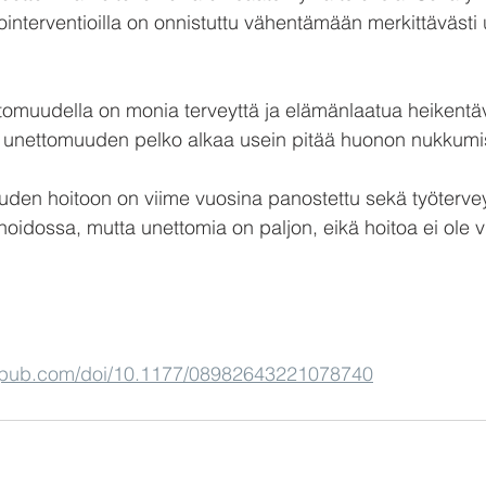
oitointerventioilla on onnistuttu vähentämään merkittäväs
ttomuudella on monia terveyttä ja elämänlaatua heikentäv
ä unettomuuden pelko alkaa usein pitää huonon nukkumis
en hoitoon on viime vuosina panostettu sekä työterve
oidossa, mutta unettomia on paljon, eikä hoitoa ei ole vie
agepub.com/doi/10.1177/08982643221078740