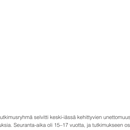
tutkimusryhmä selvitti keski-iässä kehittyvien unettomuu
uksia. Seuranta-aika oli 15–17 vuotta, ja tutkimukseen osa