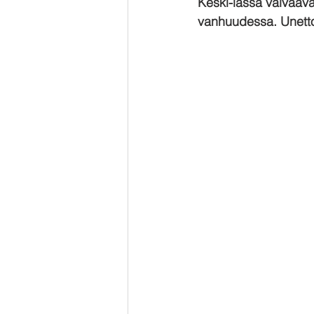
Keski-iässä vaivaav
vanhuudessa. Unettom