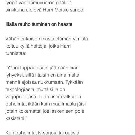
työpäivän aamuvuoron päälle”, 
sinkkuna elelevä Harri Moisio sanoo.
Illalla rauhoittuminen on haaste
Vähän erikoisemmasta elämänrytmistä 
koituu kyllä haittoja, jotka Harri 
tunnistaa: 
”Yöuni tuppaa usein jäämään liian 
lyhyeksi, sillä iltaisin en aina malta 
mennä ajoissa nukkumaan. Tykkään 
teknologiasta, mutta sillä on 
varjopuolensa. Liian usein vilkuilen 
puhelinta, ikään kuin maailmasta jäisi 
jotain kokematta, jos lasken sen pois 
käsistäni.”
Kun puhelinta, tv-sarjoja tai uutisia 