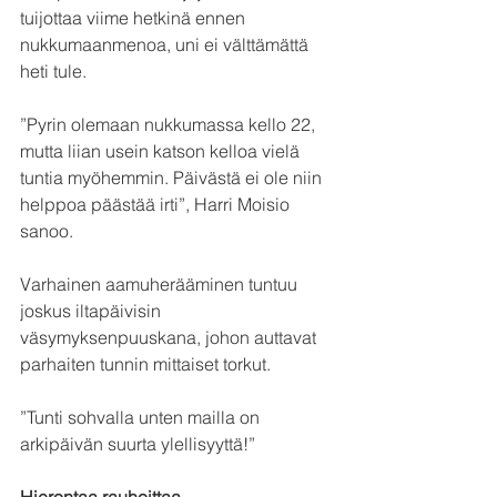
tuijottaa viime hetkinä ennen 
nukkumaanmenoa, uni ei välttämättä 
heti tule.
”Pyrin olemaan nukkumassa kello 22, 
mutta liian usein katson kelloa vielä 
tuntia myöhemmin. Päivästä ei ole niin 
helppoa päästää irti”, Harri Moisio 
sanoo.
Varhainen aamuherääminen tuntuu 
joskus iltapäivisin 
väsymyksenpuuskana, johon auttavat 
parhaiten tunnin mittaiset torkut.
”Tunti sohvalla unten mailla on 
arkipäivän suurta ylellisyyttä!”
Hierontaa rauhoittaa