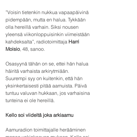
”Voisin tietenkin nukkua vapaapäivinä 
pidempään, mutta en halua. Tykkään 
olla hereillä varhain. Siksi nousen 
yleensä viikonloppuisinkin viimeistään 
kahdeksalta”, radiotoimittaja 
Harri 
Moisio
, 48, sanoo. 
Osasyynä tähän on se, ettei hän halua 
häiritä varhaista arkirytmiään. 
Suurempi syy on kuitenkin, että hän 
yksinkertaisesti pitää aamuista. Päivä 
tuntuu valuvan hukkaan, jos varhaisina 
tunteina ei ole hereillä.
Kello soi viideltä joka arkiaamu
Aamuradion toimittajalle herääminen 
menee vakiokaavan mukaan. Kello soi 