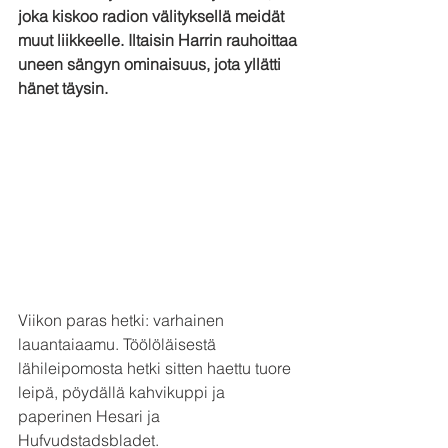
joka kiskoo radion välityksellä meidät 
muut liikkeelle. Iltaisin Harrin rauhoittaa 
uneen sängyn ominaisuus, jota yllätti 
hänet täysin.
Viikon paras hetki: varhainen 
lauantaiaamu. Töölöläisestä 
lähileipomosta hetki sitten haettu tuore 
leipä, pöydällä kahvikuppi ja 
paperinen Hesari ja 
Hufvudstadsbladet.