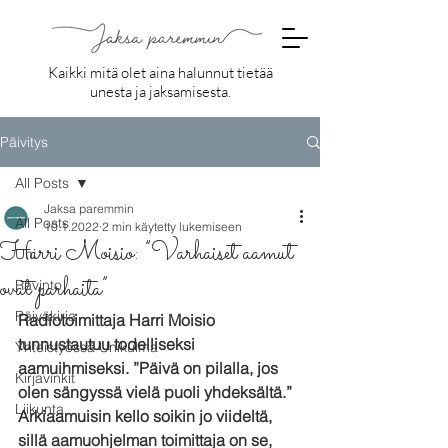
Kaikki mitä olet aina halunnut tietää
unesta ja jaksamisesta.
Päivitys
All Posts
Jaksa paremmin
All Posts
10.1.2022
2 min käytetty lukemiseen
Harri Moisio: ”Varhaiset aamut
Uni
ovat parhaita”
Ravinto
Päiväkirja
Radiotoimittaja Harri Moisio 
tunnustautuu todelliseksi 
Yhteistyössä Unikulma
aamuihmiseksi. ”Päivä on pilalla, jos 
Kirjavinkit
olen sängyssä vielä puoli yhdeksältä.” 
Liikunta
Arkiaamuisin kello soikin jo viideltä, 
sillä aamuohjelman toimittaja on se, 