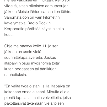
viideltä, sitten pikaisten aamupesujen 
jälkeen Moisio lähtee saman tien töihin. 
Sanomataloon on vain kilometrin 
kävelymatka. Radio Rockin 
Korporaatio pärähtää käyntiin kello 
kuusi.
Ohjelma päättyy kello 11, ja sen 
jälkeen on usein vielä 
suunnittelupalavereita. Joskus 
iltapäiviin osuu myös ”omia töitä”, 
kuten podcastien tai äänikirjan 
nauhoituksia.
”En valita työajoistani, sillä iltapäivä on 
kokonaan omaa aikaani. Minulla ei ole 
pieniä lapsia tai muita velvoitteita, jotka 
pakottaisivat tekemään vielä toisen 