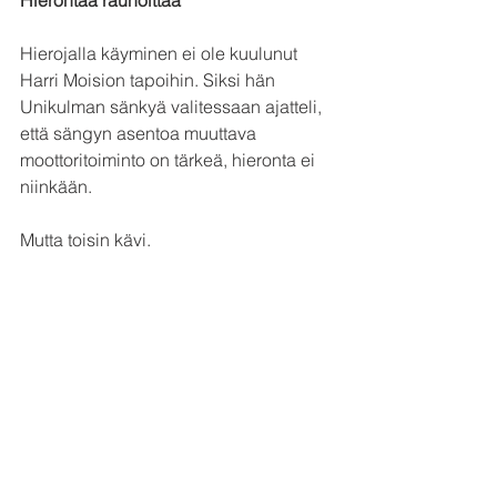
Hierojalla käyminen ei ole kuulunut 
Harri Moision tapoihin. Siksi hän 
Unikulman sänkyä valitessaan ajatteli, 
että sängyn asentoa muuttava 
moottoritoiminto on tärkeä, hieronta ei 
niinkään.
Mutta toisin kävi.
”Hieronnasta on tullut ihan ehdoton 
rauhoittumiskeino iltaisin. Otan 
kymmenen minuutin hieronnan joka 
ilta, ja se on selvästi helpottanut 
nukahtamista”, Harri Moisio sanoo.
Yksilöllisesti muotoiltu sänky on 
muutenkin täyttänyt kaikki toiveet. 