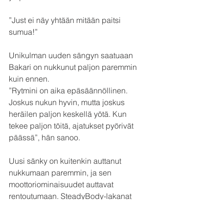
”Just ei näy yhtään mitään paitsi 
sumua!”
Unikulman uuden sängyn saatuaan 
Bakari on nukkunut paljon paremmin 
kuin ennen.
”Rytmini on aika epäsäännöllinen. 
Joskus nukun hyvin, mutta joskus 
heräilen paljon keskellä yötä. Kun 
tekee paljon töitä, ajatukset pyörivät 
päässä”, hän sanoo.
Uusi sänky on kuitenkin auttanut 
nukkumaan paremmin, ja sen 
moottoriominaisuudet auttavat 
rentoutumaan. SteadyBody-lakanat 
viimeistelevät majesteettisen sängyn.