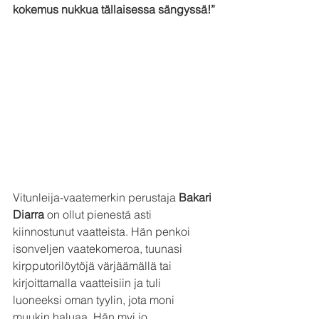
kokemus nukkua tällaisessa sängyssä!”
Vitunleija-vaatemerkin perustaja 
Bakari 
Diarra
 on ollut pienestä asti 
kiinnostunut vaatteista. Hän penkoi 
isonveljen vaatekomeroa, tuunasi 
kirpputorilöytöjä värjäämällä tai 
kirjoittamalla vaatteisiin ja tuli 
luoneeksi oman tyylin, jota moni 
muukin haluaa. Hän myi jo 