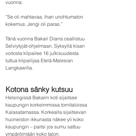
vuonna.
”Se oli mahtavaa, ihan unohtumaton 
kokemus. Jengi oli paras.”
Tänä vuonna Bakari Diarra osallistuu 
Selviytyjät-ohjelmaan. Syksyllä kisan 
voitosta kilpailee 16 julkisuudesta 
tuttua kilpailijaa Etelä-Malesian 
Langkawilla.
Kotona sänky kutsuu
Helsingissä Bakarin koti sijaitsee 
kaupungin korkeimmissa tornitaloissa 
Kalasatamassa. Korkealla sijaitsevan 
huoneiston ikkunasta näkee yli koko 
kaupungin – paitsi jos sumu sattuu 
ympäröimään koko talon.