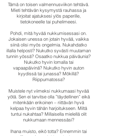
Tämä on toisen valmennusviikon tehtävä.
Mieti tehtävän kysymystä rauhassa ja
kirjoitat ajatuksesi ylös paperille,
tietokoneelle tai puhelimeesi.
Pohdi, mitä hyvää nukkumisessasi on.
Jokaisen unessa on jotain hyvää, vaikka
siinä olisi myös ongelmia. Nukahdatko
illalla helposti? Nukutko syvästi muutaman
tunnin yössä? Osaatko nukkua päiväunia?
Nukutko hyvin lomalla tai
vapaapäivinä? Nukutko hyvin auton
kyydissä tai junassa? Mökillä?
Riippumatossa?
Muistele nyt viimeksi nukkumaasi hyvää
yötä. Sen ei tarvitse olla ”täydellinen” eikä
mitenkään erikoinen – riittävän hyvä
kelpaa hyvin tähän harjoitukseen. Miltä
tuntui nukahtaa? Millaisella mielellä olit
nukkumaan mennessäsi?
Ihana muisto, eikö totta? Ennemmin tai