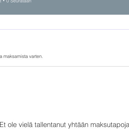
t
0
Seurataan
a maksamista varten.
Et ole vielä tallentanut yhtään maksutapoj