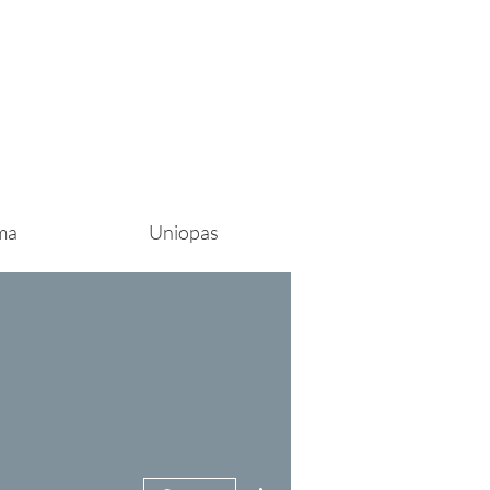
ma
Uniopas
Lisää toimintoja