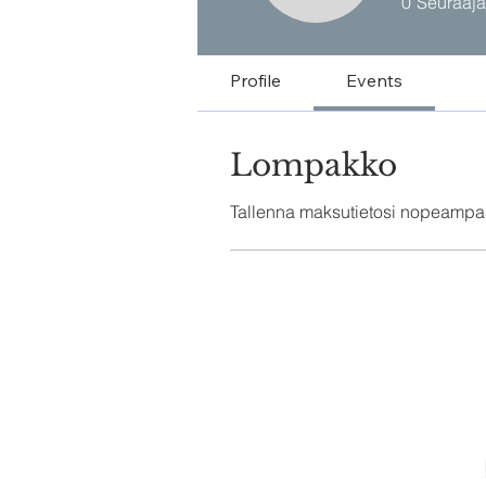
0
Seuraaja
Profile
Events
Lompakko
Tallenna maksutietosi nopeampa