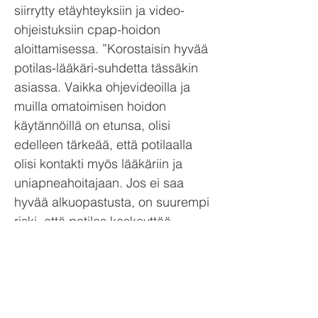
siirrytty etäyhteyksiin ja video-
ohjeistuksiin cpap-hoidon
aloittamisessa. ”Korostaisin hyvää
potilas-lääkäri-suhdetta tässäkin
asiassa. Vaikka ohjevideoilla ja
muilla omatoimisen hoidon
käytännöillä on etunsa, olisi
edelleen tärkeää, että potilaalla
olisi kontakti myös lääkäriin ja
uniapneahoitajaan. Jos ei saa
hyvää alkuopastusta, on suurempi
riski, että potilas keskeyttää
hoidon. Kaapissa olevasta cpap-
laitteesta ei ole mitään hyötyä”,
Partinen muistuttaa. Uniapnean
hyvään hoitoon kuuluvat myös
elämäntapojen tarkistus. Apua voi