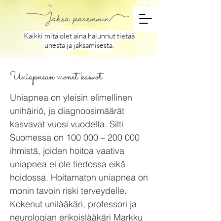
Kaikki mitä olet aina halunnut tietää
unesta ja jaksamisesta.
Uniapnean monet kasvot
Uniapnea on yleisin elimellinen
unihäiriö, ja diagnoosimäärät
kasvavat vuosi vuodelta. Silti
Suomessa on 100 000 – 200 000
ihmistä, joiden hoitoa vaativa
uniapnea ei ole tiedossa eikä
hoidossa. Hoitamaton uniapnea on
monin tavoin riski terveydelle.
Kokenut unilääkäri, professori ja
neurologian erikoislääkäri Markku