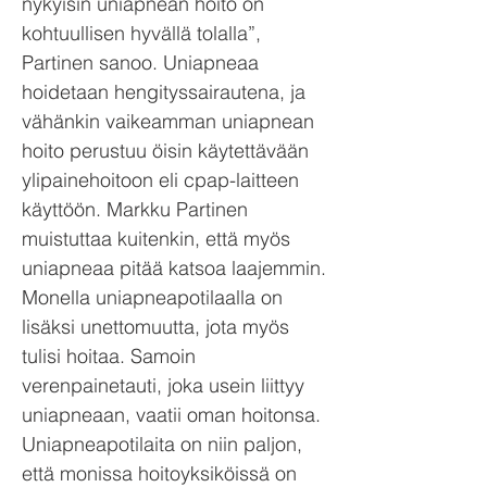
nykyisin uniapnean hoito on
kohtuullisen hyvällä tolalla”,
Partinen sanoo. Uniapneaa
hoidetaan hengityssairautena, ja
vähänkin vaikeamman uniapnean
hoito perustuu öisin käytettävään
ylipainehoitoon eli cpap-laitteen
käyttöön. Markku Partinen
muistuttaa kuitenkin, että myös
uniapneaa pitää katsoa laajemmin.
Monella uniapneapotilaalla on
lisäksi unettomuutta, jota myös
tulisi hoitaa. Samoin
verenpainetauti, joka usein liittyy
uniapneaan, vaatii oman hoitonsa.
Uniapneapotilaita on niin paljon,
että monissa hoitoyksiköissä on