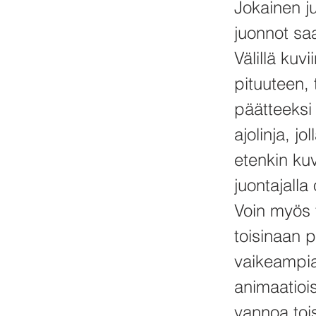
Jokainen ju
juonnot saa
Välillä kuv
pituuteen,
päätteeksi 
ajolinja, jo
etenkin kuv
juontajall
Voin myös t
toisinaan p
vaikeampia
animaatioist
vannoa toi