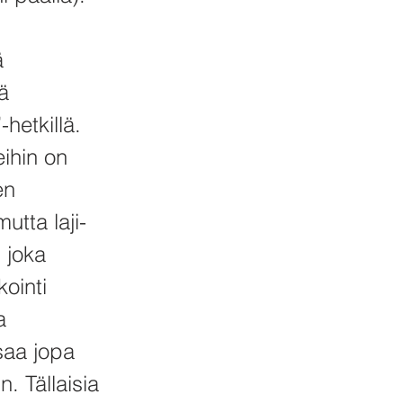
!
ä
lä
hetkillä.
eihin on
en
utta laji-
, joka
ointi
a
saa jopa
. Tällaisia