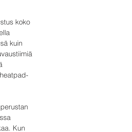
istus koko
ella
ssä kuin
uvaustiimiä
ä
 heatpad-
 perustan
issa
ikaa. Kun