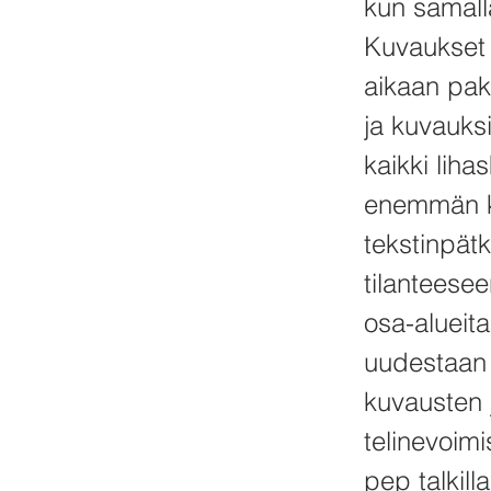
kun samalla
Kuvaukset 
aikaan pak
ja kuvauksi
kaikki liha
enemmän ku
tekstinpätk
tilanteesee
osa-alueita
uudestaan l
kuvausten j
telinevoim
pep talkill