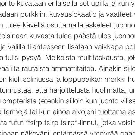
onto kuvataan erilaisella set upilla ja kun 
daan purkkiin, kuvauslokaatio ja vaatteet 
iin tulee kävellä osuttamalla askeleet juonn
 toisinaan kuvasta tulee päästä ulos juonno
ja välillä tilanteeseen lisätään vaikkapa po
lla tulisi pysyä. Melkoista multitaskausta, jo
aajilta rautaista ammattitaitoa. Ainakin sill
a on kieli solmussa ja loppupaikan merkki h
unnustaa, että harjoittelusta huolimatta, 
rompterista (etenkin silloin kun juonto vilis
 termejä tai kun ainoa aivojeni tuottama as
a tutut *tsirp tsirp tsirp*-linnut, jotka vois
sinaan näkeväni lentämässä ympyrää pääni