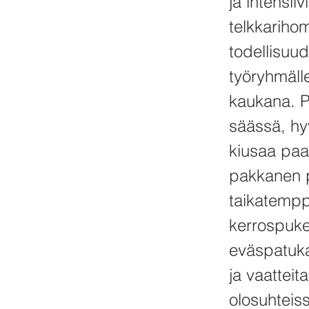
ja intensii
telkkariho
todellisuu
työryhmälle
kaukana. Pä
säässä, hyv
kiusaa paar
pakkanen p
taikatempp
kerrospuke
eväspatuka
ja vaatteit
olosuhteiss