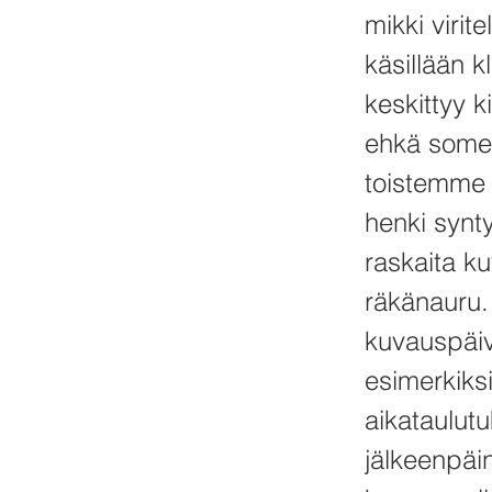
mikki virit
käsillään 
keskittyy 
ehkä somes
toistemme 
henki synt
raskaita ku
räkänauru. 
kuvauspäivä
esimerkiksi 
aikataulutu
jälkeenpäin