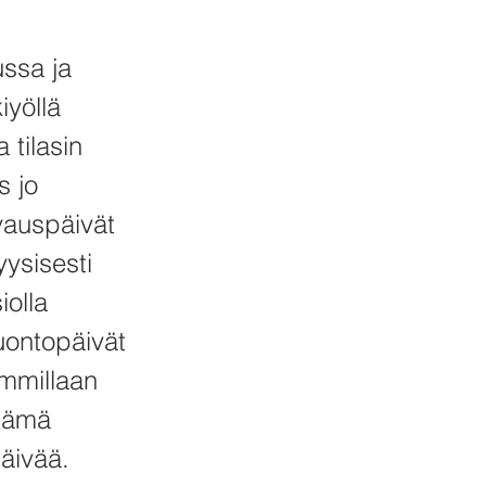
ussa ja
iyöllä
 tilasin
s jo
uvauspäivät
yysisesti
iolla
uontopäivät
immillaan
 tämä
päivää.