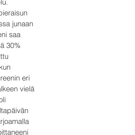
lu.
pieraisun
ssa junaan
eni saa
itä 30%
ttu
 kun
reenin eri
älkeen vielä
li
iltapäivän
arjoamalla
oittaneeni