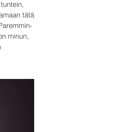
tuntein,
aamaan tätä
 Paremmin-
 on minun,
n