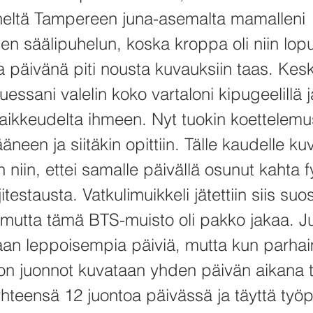
eltä Tampereen juna-asemalta mamalleni
en säälipuhelun, koska kroppa oli niin lop
 päivänä piti nousta kuvauksiin taas. Kesk
uessani valelin koko vartaloni kipugeelillä ja
ikkeudelta ihmeen. Nyt tuokin koettelemu
äneen ja siitäkin opittiin. Tälle kaudelle k
in niin, ettei samalle päivällä osunut kahta f
itestausta. Vatkulimuikkeli jätettiin siis suos
, mutta tämä BTS-muisto oli pakko jakaa. J
laan leppoisempia päiviä, mutta kun parha
son juonnot kuvataan yhden päivän aikana
yhteensä 12 juontoa päivässä ja täyttä työ