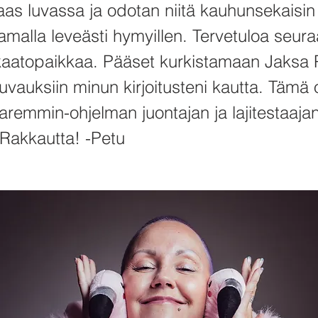
aas luvassa ja odotan niitä kauhunsekaisin 
samalla leveästi hymyillen. Tervetuloa seur
kaatopaikkaa. Pääset kurkistamaan Jaksa
uvauksiin minun kirjoitusteni kautta. Tämä
aremmin-ohjelman juontajan ja lajitestaaja
 Rakkautta! -Petu