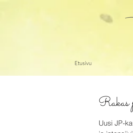
Etusivu
Rakas pä
Uusi JP-kau