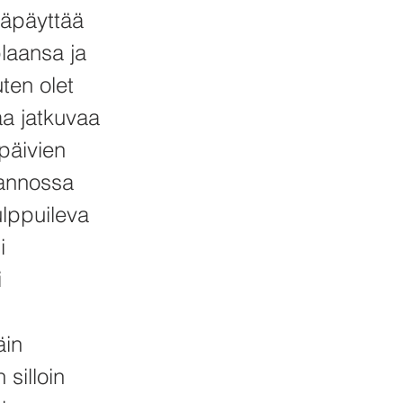
 läpäyttää
plaansa ja
ten olet
aa jatkuvaa
päivien
tannossa
ulppuileva
i
i
äin
 silloin