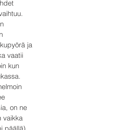
yhdet
vaihtuu.
on
n
lkupyörä ja
ka vaatii
oin kun
ukassa.
unelmoin
ee
ia, on ne
in vaikka
 päällä).