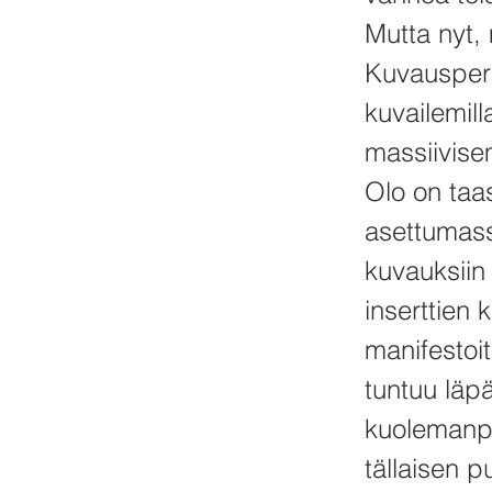
Mutta nyt, 
Kuvausperio
kuvailemilla
massiivisem
Olo on taa
asettumass
kuvauksiin 
inserttien 
manifestoi
tuntuu läp
kuolemanpe
tällaisen 