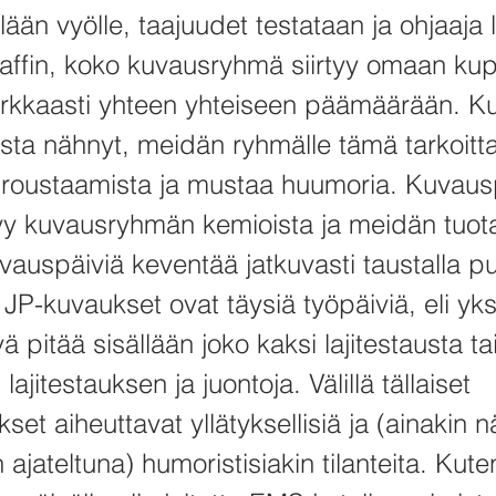
ellään vyölle, taajuudet testataan ja ohjaaja
klaffin, koko kuvausryhmä siirtyy omaan ku
kirkkaasti yhteen yhteiseen päämäärään. Ku
ta nähnyt, meidän ryhmälle tämä tarkoitt
roustaamista ja mustaa huumoria. Kuvaus
yy kuvausryhmän kemioista ja meidän tuo
vauspäiviä keventää jatkuvasti taustalla p
JP-kuvaukset ovat täysiä työpäiviä, eli yks
 pitää sisällään joko kaksi lajitestausta ta
lajitestauksen ja juontoja. Välillä tällaiset
kset aiheuttavat yllätyksellisiä ja (ainakin n
 ajateltuna) humoristisiakin tilanteita. Kuten