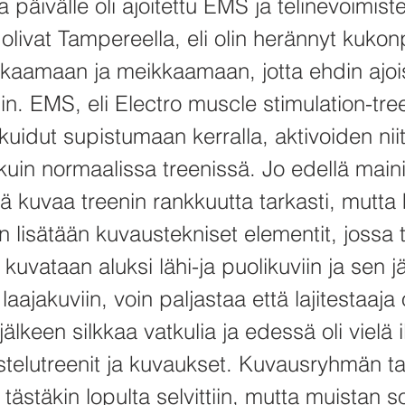
 päivälle oli ajoitettu EMS ja telinevoimiste
olivat Tampereella, eli olin herännyt kukon
kaamaan ja meikkaamaan, jotta ehdin ajoi
in. EMS, eli Electro muscle stimulation-tre
skuidut supistumaan kerralla, aktivoiden ni
in normaalissa treenissä. Jo edellä maini
ä kuvaa treenin rankkuutta tarkasti, mutta
n lisätään kuvaustekniset elementit, jossa t
 kuvataan aluksi lähi-ja puolikuviin ja sen j
aajakuviin, voin paljastaa että lajitestaaja o
älkeen silkkaa vatkulia ja edessä oli vielä 
istelutreenit ja kuvaukset. Kuvausryhmän t
a tästäkin lopulta selvittiin, mutta muistan s