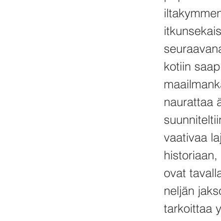
iltakymmen
itkunsekais
seuraavana
kotiin saap
maailmanka
naurattaa ä
suunnitelti
vaativaa laj
historiaan
ovat taval
neljän jak
tarkoittaa 