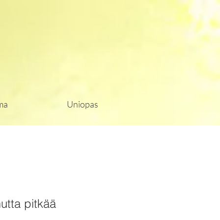
ma
Uniopas
utta pitkää