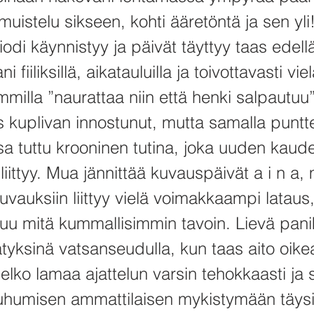
muistelu sikseen, kohti ääretöntä ja sen yli
di käynnistyy ja päivät täyttyy taas edell
ni fiiliksillä, aikatauluilla ja toivottavasti vie
milla ”naurattaa niin että henki salpautuu”-
s kuplivan innostunut, mutta samalla puntt
a tuttu krooninen tutina, joka uuden kaud
liittyy. Mua jännittää kuvauspäivät a i n a, m
kuvauksiin liittyy vielä voimakkaampi lataus
tuu mitä kummallisimmin tavoin. Lievä panik
ätyksinä vatsanseudulla, kun taas aito oike
lko lamaa ajattelun varsin tehokkaasti ja 
puhumisen ammattilaisen mykistymään täysin