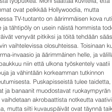
vistä työputkea. Moni saattaa kuvitella, että
mmat ovat pelkkää Hollywoodia, mutta
dessa TV-tuotanto on äärimmäisen kova rut
 ja tähtipöly on usein näistä hommista tod
ivät venyvät pitkiksi ja töitä tehdään sää
in vaihtelevissa olosuhteissa. Toisinaan k
ma-invaasio ja äärimmäinen helle, ja välill
aukkuu niin että ulkona työskentely vaatii
uja ja vähintään korkeamman tutkinnon
utumisesta. Puskapisseistä tulee taidetta,
t ja banaanit muodostavat ruokaympyrän
a vaihdetaan akrobaattista notkeutta vaativ
a, mutta silti kuvauspäivät ovat täynnä ta