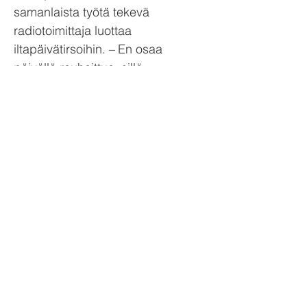
samanlaista työtä tekevä
radiotoimittaja luottaa
iltapäivätirsoihin. – En osaa
päivällä rauhoittua, sillä
aamulähetyksen jälkeen teen
muita töitä, ja sitten onkin jo aika
hakea tytär päiväkodista, Tytti
kertoo. Tytin iltapäiviin kuuluu
muun muassa podcastien
nauhoittamista. Niiden tuorein
tulokas on upouusi Jaksa
paremmin -podcast, jossa
keskustellaan kiinnostavien
vieraiden kanssa unesta ja sen
puutteesta. Myös
improvisaatioteatteria, tv-rooleja ja