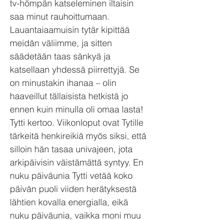
tv-hömpän katseleminen iltaisin
saa minut rauhoittumaan.
Lauantaiaamuisin tytär kipittää
meidän väliimme, ja sitten
säädetään taas sänkyä ja
katsellaan yhdessä piirrettyjä. Se
on minustakin ihanaa – olin
haaveillut tällaisista hetkistä jo
ennen kuin minulla oli omaa lasta!
Tytti kertoo. Viikonloput ovat Tytille
tärkeitä henkireikiä myös siksi, että
silloin hän tasaa univajeen, jota
arkipäivisin väistämättä syntyy. En
nuku päiväunia Tytti vetää koko
päivän puoli viiden herätyksestä
lähtien kovalla energialla, eikä
nuku päiväunia, vaikka moni muu