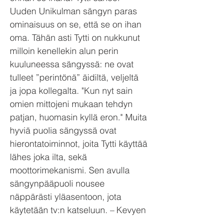
Uuden Unikulman sängyn paras
ominaisuus on se, että se on ihan
oma. Tähän asti Tytti on nukkunut
milloin kenellekin alun perin
kuuluneessa sängyssä: ne ovat
tulleet ”perintönä” äidiltä, veljeltä
ja jopa kollegalta. "Kun nyt sain
omien mittojeni mukaan tehdyn
patjan, huomasin kyllä eron." Muita
hyviä puolia sängyssä ovat
hierontatoiminnot, joita Tytti käyttää
lähes joka ilta, sekä
moottorimekanismi. Sen avulla
sängynpääpuoli nousee
näppärästi yläasentoon, jota
käytetään tv:n katseluun. – Kevyen