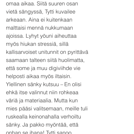
omaa aikaa. Siitä suuren osan
vietä sängyssä, Tytti kuvailee
arkeaan. Aina ei kuitenkaan
malttaisi mennä nukkumaan
ajoissa. Lyhyt yöuni aiheuttaa
myös hiukan stressiä, sillä
kallisarvoiset unitunnit on pyrittävä
saamaan talteen siitä huolimatta,
että some ja muu digiviihde vie
helposti aikaa myös iltaisin.
Ylellinen sänky kutsuu – En olisi
ehkä itse valinnut niin rohkeaa
väriä ja materiaalia. Mutta kun
mies pääsi valitsemaan, meille tuli
ruskealla keinonahalla verhoiltu
sänky. Ja pakko myöntää, että
onhan se ihana! Tytti sanoo.