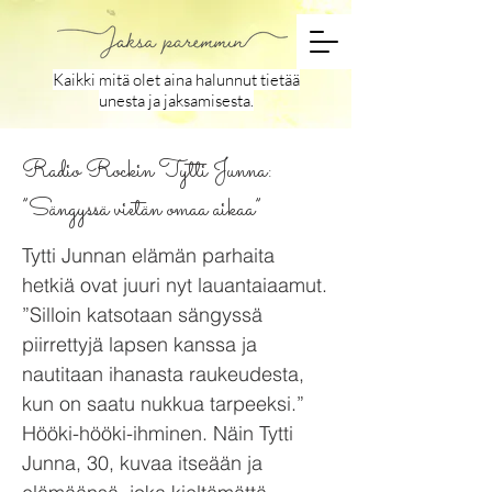
Kaikki mitä olet aina halunnut tietää
unesta ja jaksamisesta.
Radio Rockin Tytti Junna:
”Sängyssä vietän omaa aikaa”
Tytti Junnan elämän parhaita
hetkiä ovat juuri nyt lauantaiaamut.
”Silloin katsotaan sängyssä
piirrettyjä lapsen kanssa ja
nautitaan ihanasta raukeudesta,
kun on saatu nukkua tarpeeksi.”
Hööki-hööki-ihminen. Näin Tytti
Junna, 30, kuvaa itseään ja