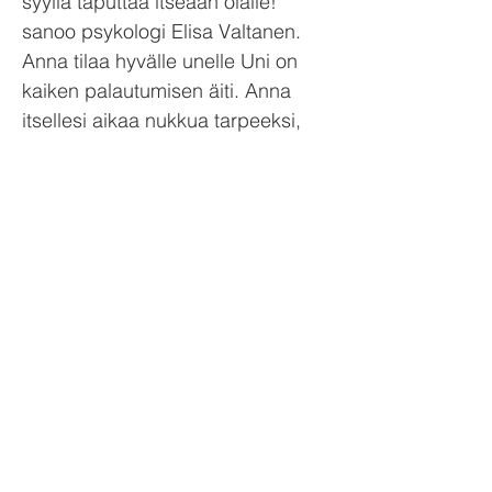
syyllä taputtaa itseään olalle!
sanoo psykologi Elisa Valtanen.
Anna tilaa hyvälle unelle Uni on
kaiken palautumisen äiti. Anna
itsellesi aikaa nukkua tarpeeksi,
äläkä häiritse unta alkoholilla tai
yömyöhän sometuksilla. Pitkän
yöunen aikana saat kaikki
tarvitsemasi univaiheet, jotka
huoltavat niin aivojasi kuin muuta
elimistöäsi. Myös mieli lepää, kun
saat nähdä unia ja huoltaa
muistiasi. – ­Riittävä uni ja
tasapainoinen ravitsemus ovat
tärkeitä palautumisen perusasioita,
olipa loma tai arki, Elisa Valtanen
muistuttaa. Hän on tuotevastaava