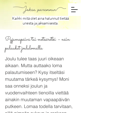
Kaikki mitä olet aina halunnut tietää
unesta ja jaksamisesta.
Pyjamapäivä tai metsäretki – näin
palaudut joululomalla
Joulu tulee taas juuri oikeaan
aikaan. Mutta auttaako loma
palautumiseen? Kysy itseltäsi
muutama tärkeä kysymys! Moni
saa onneksi joulun ja
vuodenvaihteen tienoilla viettää
ainakin muutaman vapaapäivän
putkeen. Lomaa todella tarvitaan,