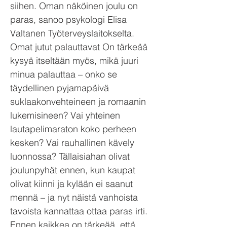
siihen. Oman näköinen joulu on
paras, sanoo psykologi Elisa
Valtanen Työterveyslaitokselta.
Omat jutut palauttavat On tärkeää
kysyä itseltään myös, mikä juuri
minua palauttaa – onko se
täydellinen pyjamapäivä
suklaakonvehteineen ja romaanin
lukemisineen? Vai yhteinen
lautapelimaraton koko perheen
kesken? Vai rauhallinen kävely
luonnossa? Tällaisiahan olivat
joulunpyhät ennen, kun kaupat
olivat kiinni ja kylään ei saanut
mennä – ja nyt näistä vanhoista
tavoista kannattaa ottaa paras irti.
Ennen kaikkea on tärkeää, että