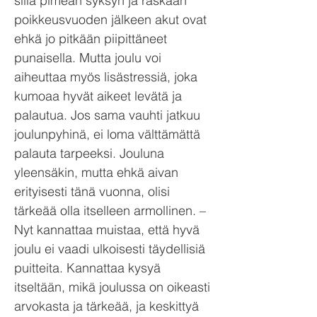
sillä pimeän syksyn ja raskaan
poikkeusvuoden jälkeen akut ovat
ehkä jo pitkään piipittäneet
punaisella. Mutta joulu voi
aiheuttaa myös lisästressiä, joka
kumoaa hyvät aikeet levätä ja
palautua. Jos sama vauhti jatkuu
joulunpyhinä, ei loma välttämättä
palauta tarpeeksi. Jouluna
yleensäkin, mutta ehkä aivan
erityisesti tänä vuonna, olisi
tärkeää olla itselleen armollinen. –
Nyt kannattaa muistaa, että hyvä
joulu ei vaadi ulkoisesti täydellisiä
puitteita. Kannattaa kysyä
itseltään, mikä joulussa on oikeasti
arvokasta ja tärkeää, ja keskittyä