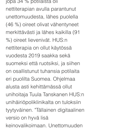
jopa 34 % potilaista oli
nettiterapian avulla parantunut
unettomuudesta, lähes puolella
(46 %) oireet olivat vähentyneet
merkittävästi ja lähes kaikilla (91
%) oireet lievenivät. HUS:n
nettiterapia on ollut käytössä
vuodesta 2019 saakka sekä
suomeksi että ruotsiksi, ja siihen
on osallistunut tuhansia potilaita
eri puolilta Suomea. Ohjelmaa
alusta asti kehittämässä ollut
unihoitaja Tuula Tanskanen HUS:n
unihäiriöpoliklinikalta on tuloksiin
tyytyväinen. "Tällainen digitaalinen
versio on hyvä lisä
keinovalikoimaan. Unettomuuden