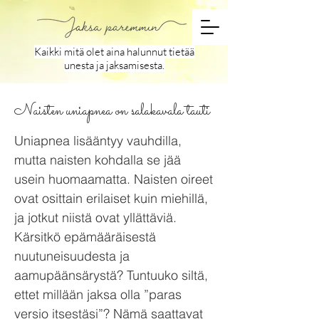
Kaikki mitä olet aina halunnut tietää
unesta ja jaksamisesta.
Naisten uniapnea on salakavala tauti
Uniapnea lisääntyy vauhdilla,
mutta naisten kohdalla se jää
usein huomaamatta. Naisten oireet
ovat osittain erilaiset kuin miehillä,
ja jotkut niistä ovat yllättäviä.
Kärsitkö epämääräisestä
nuutuneisuudesta ja
aamupäänsärystä? Tuntuuko siltä,
ettet millään jaksa olla ”paras
versio itsestäsi”? Nämä saattavat