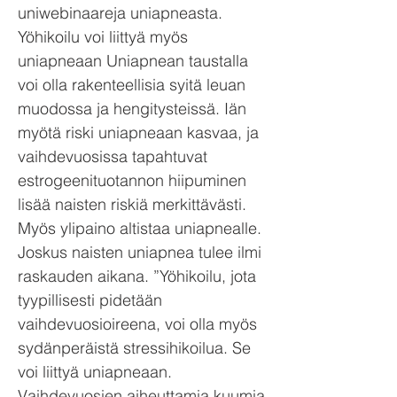
uniwebinaareja uniapneasta.
Yöhikoilu voi liittyä myös
uniapneaan Uniapnean taustalla
voi olla rakenteellisia syitä leuan
muodossa ja hengitysteissä. Iän
myötä riski uniapneaan kasvaa, ja
vaihdevuosissa tapahtuvat
estrogeenituotannon hiipuminen
lisää naisten riskiä merkittävästi.
Myös ylipaino altistaa uniapnealle.
Joskus naisten uniapnea tulee ilmi
raskauden aikana. ”Yöhikoilu, jota
tyypillisesti pidetään
vaihdevuosioireena, voi olla myös
sydänperäistä stressihikoilua. Se
voi liittyä uniapneaan.
Vaihdevuosien aiheuttamia kuumia