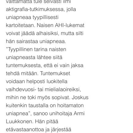
välttämättä tule selvästi ilmi
aktigrafia-tutkimuksessa, jolla
uniapneaa tyypillisesti
kartoitetaan. Naisen AHI-lukemat
voivat jäädä alhaisiksi, mutta silti
hän sairastaa uniapneaa.
”Tyypillinen tarina naisten
uniapneasta lähtee siitä
tuntemuksesta, että ei vain jaksa
tehdä mitään. Tuntemukset
voidaan helposti luokitella
vaihdevuosi- tai mielialaoireiksi,
mihin ne toki myös sopivat. Joskus
kuitenkin taustalla on hoitamaton
uniapnea”, sanoo unihoitaja Armi
Luukkonen. Hän pitää
etävastaanottoa ja järjestää