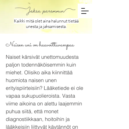
Kaikki mitä olet aina halunnut tietää
unesta ja jaksamisesta.
Naisen uni on haavoittuvampaa
Naiset kärsivät unettomuudesta
paljon todennäköisemmin kuin
miehet. Olisiko aika kiinnittää
huomiota naisen unen
erityispiirteisiin? Lääketiede ei ole
vapaa sukupuolieroista. Vasta
viime aikoina on alettu laajemmin
puhua siitä, että monet
diagnostiikkaan, hoitoihin ja
lääkkeisiin liittyvät käytännöt on