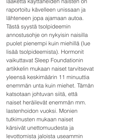
lääkettä käyttäneiden naisten on
raportoitu kävelleen unissaan ja
lähteneen jopa ajamaan autoa.
Tästä syystä tsolpideemin
annostusohje on nykyisin naisilla
puolet pienempi kuin miehillä (lue
lisää tsolpideemista). Hormonit
vaikuttavat Sleep Foundationin
artikkelin mukaan naiset tarvitsevat
yleensä keskimäärin 11 minuuttia
enemmän unta kuin miehet. Tämän
katsotaan johtuvan siitä, että
naiset heräilevät enemmän mm.
lastenhoidon vuoksi. Monien
tutkimusten mukaan naiset
kärsivät unettomuudesta ja
levottomista jaloista useammin