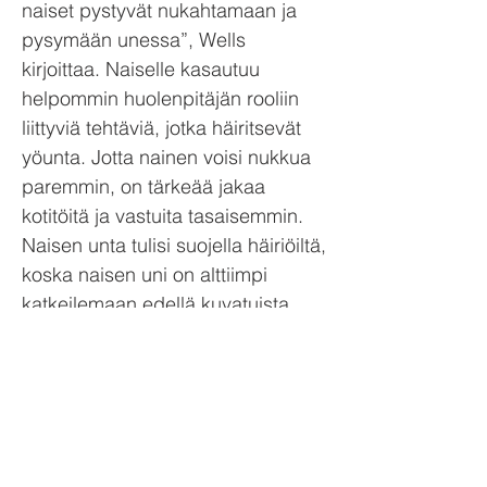
naiset pystyvät nukahtamaan ja
pysymään unessa”, Wells
kirjoittaa. Naiselle kasautuu
helpommin huolenpitäjän rooliin
liittyviä tehtäviä, jotka häiritsevät
yöunta. Jotta nainen voisi nukkua
paremmin, on tärkeää jakaa
kotitöitä ja vastuita tasaisemmin.
Naisen unta tulisi suojella häiriöiltä,
koska naisen uni on alttiimpi
katkeilemaan edellä kuvatuista
syistä. Miten voisi nukkua
paremmin? Silloinkin kun olisi
mahdollisuus nukkua, naiset
kärsivät usein unettomuudesta.
Vaikka itseään ei voi pakottaa
nukkumaan, voi elämäntavoillaan