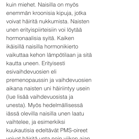
kuin miehet. Naisilla on myös
enemmän kroonisia kipuja, jotka
voivat häiritä nukkumista. Naisten
unen erityispiirteisiin voi löytää
hormonaalisia syitä. Kaiken
ikäisillä naisilla hormonikierto
vaikuttaa kehon lämpötilaan ja sitä
kautta uneen. Erityisesti
esivaihdevuosien eli
premenopaussin ja vaihdevuosien
aikana naisten uni häiriintyy usein
(lue lisää vaihdevuosista ja
unesta). Myös hedelmällisessä
iässä olevilla naisilla unen laatu
vaihtelee, ja esimerkiksi
kuukautisia edeltävät PMS-oireet
voivat häiritä unta noin viikon ajan