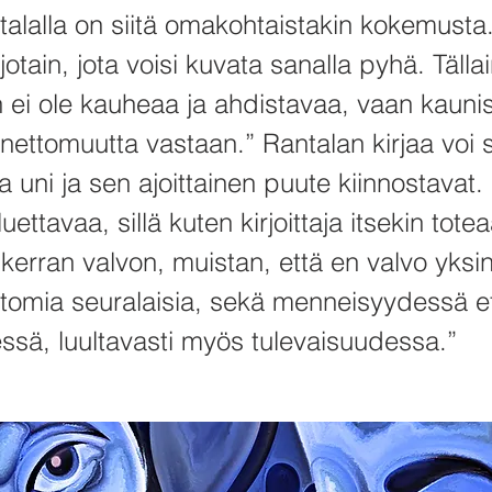
talalla on siitä omakohtaistakin kokemusta.
jotain, jota voisi kuvata sanalla pyhä. Tälla
 ei ole kauheaa ja ahdistavaa, vaan kaunis
nettomuutta vastaan.” Rantalan kirjaa voi s
oita uni ja sen ajoittainen puute kiinnostavat
luettavaa, sillä kuten kirjoittaja itsekin tote
kerran valvon, muistan, että en valvo yksin
tomia seuralaisia, sekä menneisyydessä e
ssä, luultavasti myös tulevaisuudessa.”