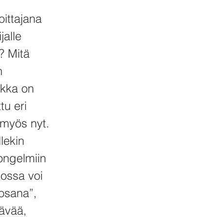
oittajana
jalle
u? Mitä
n
ikka on
tu eri
 myös nyt.
llekin
ongelmiin
jossa voi
 osana”,
kävää,