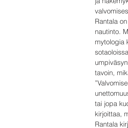
ja näkemyks
valvomisest
Rantala on 
nautinto. M
mytologia 
sotaoloiss
umpiväsynyt
tavoin, mi
”Valvomisen
unettomuus
tai jopa ku
kirjoittaa,
Rantala kir