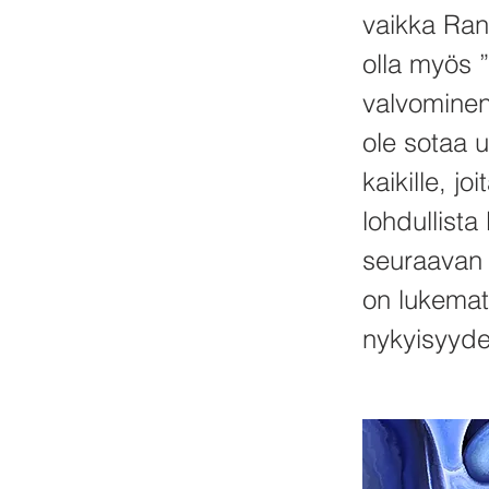
vaikka Ran
olla myös ”
valvominen
ole sotaa u
kaikille, j
lohdullista 
seuraavan 
on lukemat
nykyisyyde