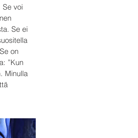
 Se voi
inen
ta. Se ei
uositella
. Se on
aa: ”Kun
. Minulla
ttä