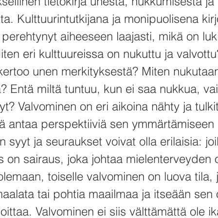
ellinen tietokirja unesta, nukkumisesta ja
a. Kulttuurintutkijana ja monipuolisena kirj
perehtynyt aiheeseen laajasti, mikä on luki
iten eri kulttuureissa on nukuttu ja valvott
kertoo unen merkityksestä? Miten nukutaa
a? Entä miltä tuntuu, kun ei saa nukkua, va
? Valvominen on eri aikoina nähty ja tulkit
kä antaa perspektiiviä sen ymmärtämiseen
 syyt ja seuraukset voivat olla erilaisia: joi
 on sairaus, joka johtaa mielenterveyden 
olemaan, toiselle valvominen on luova tila, 
 maalata tai pohtia maailmaa ja itseään sen
joittaa. Valvominen ei siis välttämättä ole i