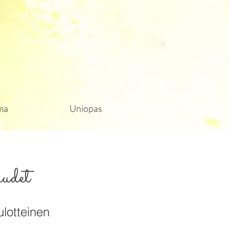
ma
Uniopas
udet
ulotteinen