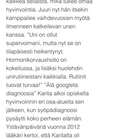
kaikkea sellaista, mikä tukee omaa
hyvinvointia. Juuri nyt hän itsekin
kamppailee vaihdevuosien myötä
ilmenneen katkeilevan unen
kanssa. ”Uni on ollut
supervoimani, mutta nyt se on
tilapäisesti heikentynyt.
Hormonikorvaushoito on
kokeilussa, ja lisäksi huolehdin
unirutiineistani kaikkialla. Rutiinit
tuovat turvaa!” ”Älä googleta
diagnoosia” Karita alkoi opiskella
hyvinvoinnin eri osa-alueita sen
jälkeen, kun syöpädiagnoosi
pysäytti koko perheen elämän.
Ystävänpäivänä vuonna 2012
lääkäri kertoi, että Karitalta oli