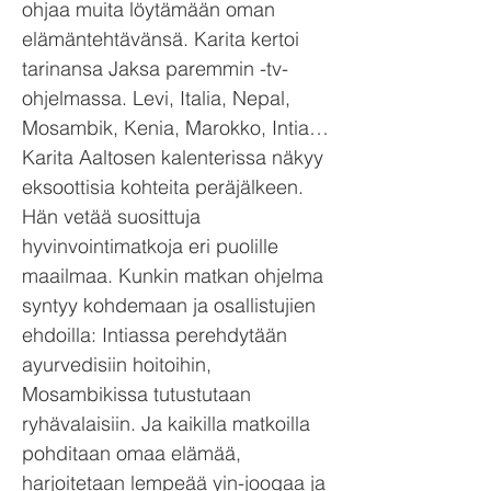
ohjaa muita löytämään oman
elämäntehtävänsä. Karita kertoi
tarinansa Jaksa paremmin -tv-
ohjelmassa. Levi, Italia, Nepal,
Mosambik, Kenia, Marokko, Intia…
Karita Aaltosen kalenterissa näkyy
eksoottisia kohteita peräjälkeen.
Hän vetää suosittuja
hyvinvointimatkoja eri puolille
maailmaa. Kunkin matkan ohjelma
syntyy kohdemaan ja osallistujien
ehdoilla: Intiassa perehdytään
ayurvedisiin hoitoihin,
Mosambikissa tutustutaan
ryhävalaisiin. Ja kaikilla matkoilla
pohditaan omaa elämää,
harjoitetaan lempeää yin-joogaa ja