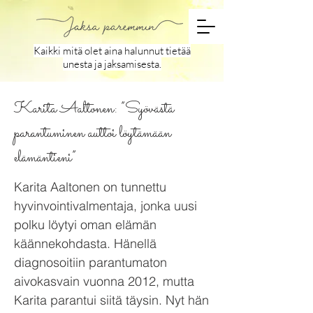
Kaikki mitä olet aina halunnut tietää
unesta ja jaksamisesta.
Karita Aaltonen: ”Syövästä
parantuminen auttoi löytämään
elämäntieni”
Karita Aaltonen on tunnettu
hyvinvointivalmentaja, jonka uusi
polku löytyi oman elämän
käännekohdasta. Hänellä
diagnosoitiin parantumaton
aivokasvain vuonna 2012, mutta
Karita parantui siitä täysin. Nyt hän