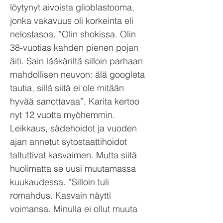
löytynyt aivoista glioblastooma,
jonka vakavuus oli korkeinta eli
nelostasoa. ”Olin shokissa. Olin
38-vuotias kahden pienen pojan
äiti. Sain lääkäriltä silloin parhaan
mahdollisen neuvon: älä googleta
tautia, sillä siitä ei ole mitään
hyvää sanottavaa”, Karita kertoo
nyt 12 vuotta myöhemmin.
Leikkaus, sädehoidot ja vuoden
ajan annetut sytostaattihoidot
taltuttivat kasvaimen. Mutta siitä
huolimatta se uusi muutamassa
kuukaudessa. ”Silloin tuli
romahdus. Kasvain näytti
voimansa. Minulla ei ollut muuta
vaihtoehtoa kuin taistella itseni