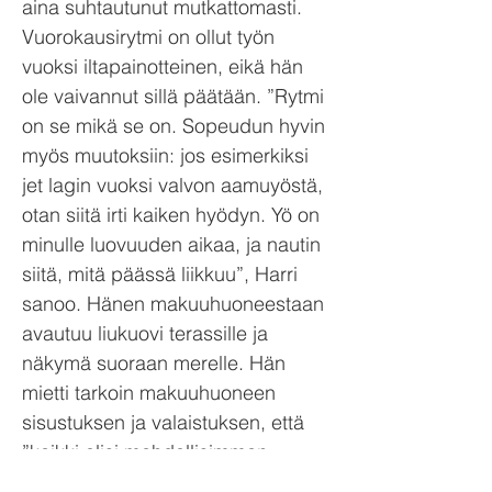
aina suhtautunut mutkattomasti.
Vuorokausirytmi on ollut työn
vuoksi iltapainotteinen, eikä hän
ole vaivannut sillä päätään. ”Rytmi
on se mikä se on. Sopeudun hyvin
myös muutoksiin: jos esimerkiksi
jet lagin vuoksi valvon aamuyöstä,
otan siitä irti kaiken hyödyn. Yö on
minulle luovuuden aikaa, ja nautin
siitä, mitä päässä liikkuu”, Harri
sanoo. Hänen makuuhuoneestaan
avautuu liukuovi terassille ja
näkymä suoraan merelle. Hän
mietti tarkoin makuuhuoneen
sisustuksen ja valaistuksen, että
”kaikki olisi mahdollisimman
fengshui”. Varusteluun kuuluu niin