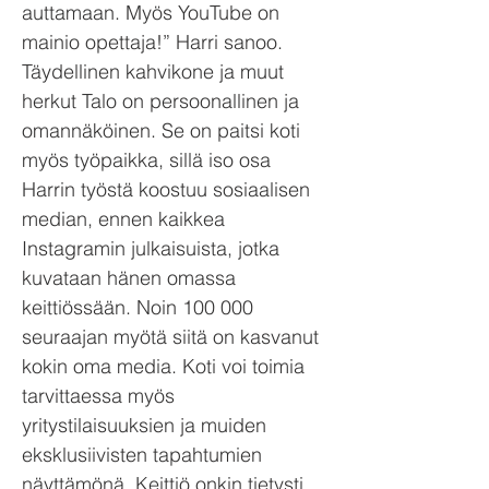
auttamaan. Myös YouTube on
mainio opettaja!” Harri sanoo.
Täydellinen kahvikone ja muut
herkut Talo on persoonallinen ja
omannäköinen. Se on paitsi koti
myös työpaikka, sillä iso osa
Harrin työstä koostuu sosiaalisen
median, ennen kaikkea
Instagramin julkaisuista, jotka
kuvataan hänen omassa
keittiössään. Noin 100 000
seuraajan myötä siitä on kasvanut
kokin oma media. Koti voi toimia
tarvittaessa myös
yritystilaisuuksien ja muiden
eksklusiivisten tapahtumien
näyttämönä. Keittiö onkin tietysti