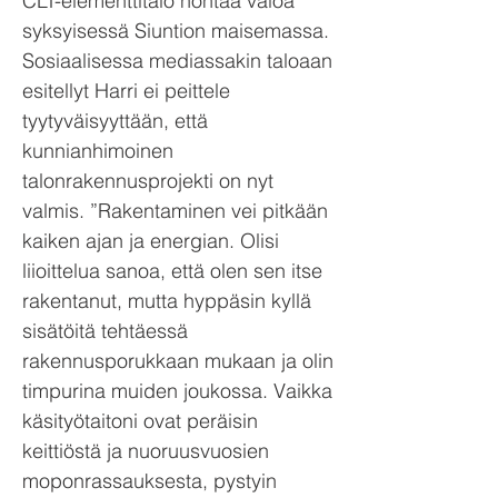
CLT-elementtitalo hohtaa valoa
syksyisessä Siuntion maisemassa.
Sosiaalisessa mediassakin taloaan
esitellyt Harri ei peittele
tyytyväisyyttään, että
kunnianhimoinen
talonrakennusprojekti on nyt
valmis. ”Rakentaminen vei pitkään
kaiken ajan ja energian. Olisi
liioittelua sanoa, että olen sen itse
rakentanut, mutta hyppäsin kyllä
sisätöitä tehtäessä
rakennusporukkaan mukaan ja olin
timpurina muiden joukossa. Vaikka
käsityötaitoni ovat peräisin
keittiöstä ja nuoruusvuosien
moponrassauksesta, pystyin