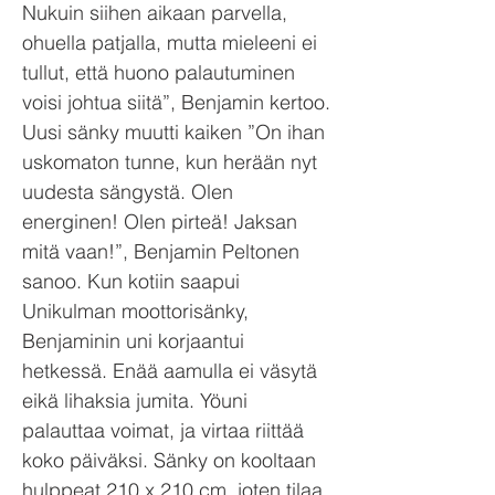
Nukuin siihen aikaan parvella,
ohuella patjalla, mutta mieleeni ei
tullut, että huono palautuminen
voisi johtua siitä”, Benjamin kertoo.
Uusi sänky muutti kaiken ”On ihan
uskomaton tunne, kun herään nyt
uudesta sängystä. Olen
energinen! Olen pirteä! Jaksan
mitä vaan!”, Benjamin Peltonen
sanoo. Kun kotiin saapui
Unikulman moottorisänky,
Benjaminin uni korjaantui
hetkessä. Enää aamulla ei väsytä
eikä lihaksia jumita. Yöuni
palauttaa voimat, ja virtaa riittää
koko päiväksi. Sänky on kooltaan
hulppeat 210 x 210 cm, joten tilaa