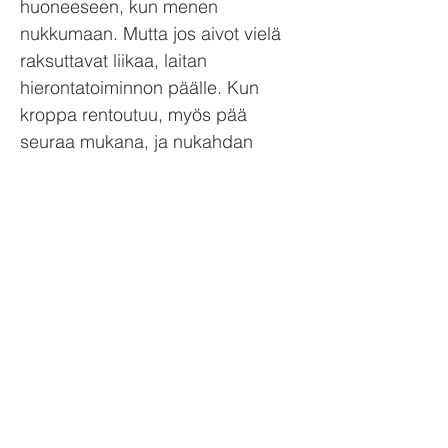
huoneeseen, kun menen
nukkumaan. Mutta jos aivot vielä
raksuttavat liikaa, laitan
hierontatoiminnon päälle. Kun
kroppa rentoutuu, myös pää
seuraa mukana, ja nukahdan
usein jo hieronnan aikana.” Myös
sauna ja lämmin suihku auttavat
rentoutumaan. Jos illalla ei ole
keikkaa, Benjamin menee
nukkumaan jo kello 22 tienoilla,
koska haluaa herätä aamulla
virkeänä. Häntä kiinnostaa kokeilla
erilaisia keinoja, joilla omaa unta ja
palautumista voi entisestään
parantaa. ”Innostun helposti
kokeilemaan kaikenlaista. Milloin