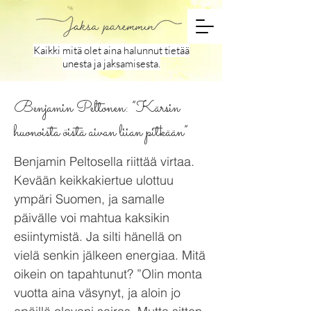
Kaikki mitä olet aina halunnut tietää
unesta ja jaksamisesta.
Benjamin Peltonen: ”Kärsin
huonoista öistä aivan liian pitkään”
Benjamin Peltosella riittää virtaa.
Kevään keikkakiertue ulottuu
ympäri Suomen, ja samalle
päivälle voi mahtua kaksikin
esiintymistä. Ja silti hänellä on
vielä senkin jälkeen energiaa. Mitä
oikein on tapahtunut? ”Olin monta
vuotta aina väsynyt, ja aloin jo