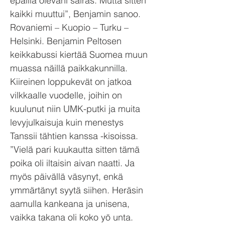
epäillä olevani sairas. Mutta sitten
kaikki muuttui”, Benjamin sanoo.
Rovaniemi – Kuopio – Turku ­–
Helsinki. Benjamin Peltosen
keikkabussi kiertää Suomea muun
muassa näillä paikkakunnilla.
Kiireinen loppukevät on jatkoa
vilkkaalle vuodelle, joihin on
kuulunut niin UMK-putki ja muita
levyjulkaisuja kuin menestys
Tanssii tähtien kanssa -kisoissa.
”Vielä pari kuukautta sitten tämä
poika oli iltaisin aivan naatti. Ja
myös päivällä väsynyt, enkä
ymmärtänyt syytä siihen. Heräsin
aamulla kankeana ja unisena,
vaikka takana oli koko yö unta.