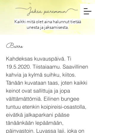
Kaikki mitä olet aina halunnut tietää
unesta ja jaksamisesta.
Barre
Kahdeksas kuvauspäivä. Ti
19.5.2020
. Tiistaiaamu. Saavillinen
kahvia ja kylmä suihku, kiitos.
Tänään kuvataan taas, joten kaikki
keinot ovat sallittuja ja jopa
välttämättömiä. Eilinen bungee
tuntuu etenkin koipireisi-osastolla,
eivätkä jalkaparkani pääse
tänäänkään lepäämään,
päinvastoin. Luvassa laji, joka on