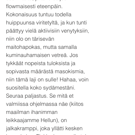
flowmaisesti eteenpäin.
Kokonaisuus tuntuu todella
huippuunsa viritetyltä, ja kun tunti
päättyy vielä aktiivisiin venytyksiin,
niin olo on tärisevän
maitohapokas, mutta samalla
kuminauhamaisen vetreä. Jos
tykkäät nopeista tuloksista ja
sopivasta määrästä masokismia,
niin tämä laji on sulle! Hahaa, voin
suositella koko sydämestäni.
Seuraa paljastus. Se mitä et
valmiissa ohjelmassa näe (kiitos
maailman ihanimman
leikkaajamme Hellun), on
jalkakramppi, joka yllätti kesken