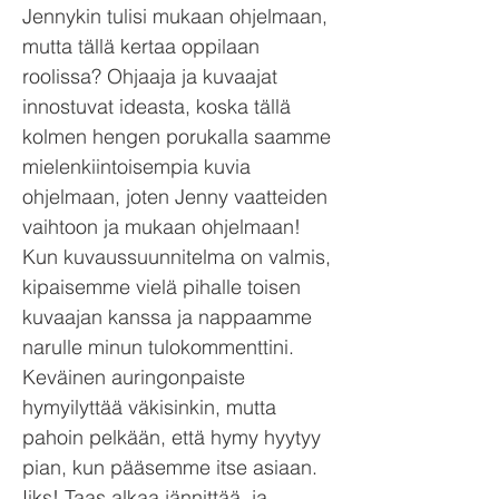
Jennykin tulisi mukaan ohjelmaan,
mutta tällä kertaa oppilaan
roolissa? Ohjaaja ja kuvaajat
innostuvat ideasta, koska tällä
kolmen hengen porukalla saamme
mielenkiintoisempia kuvia
ohjelmaan, joten Jenny vaatteiden
vaihtoon ja mukaan ohjelmaan!
Kun kuvaussuunnitelma on valmis,
kipaisemme vielä pihalle toisen
kuvaajan kanssa ja nappaamme
narulle minun tulokommenttini.
Keväinen auringonpaiste
hymyilyttää väkisinkin, mutta
pahoin pelkään, että hymy hyytyy
pian, kun pääsemme itse asiaan.
Iiks! Taas alkaa jännittää, ja