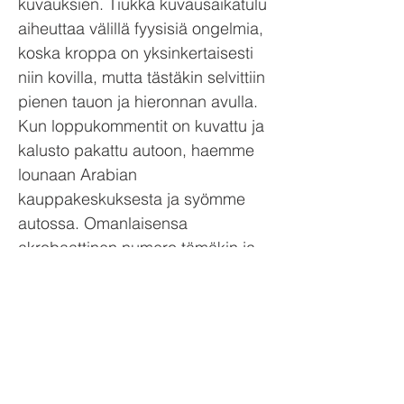
kuvauksien. Tiukka kuvausaikatulu
aiheuttaa välillä fyysisiä ongelmia,
koska kroppa on yksinkertaisesti
niin kovilla, mutta tästäkin selvittiin
pienen tauon ja hieronnan avulla.
Kun loppukommentit on kuvattu ja
kalusto pakattu autoon, haemme
lounaan Arabian
kauppakeskuksesta ja syömme
autossa. Omanlaisensa
akrobaattinen numero tämäkin ja
näillä kuvioilla mennään koronan
takia vielä ties kuinka pitkään.
Lisää autoakrobatiaa on luvassa,
koska tänään kuvataan vielä
kahden ohjelman juonnot ja
vaatteiden vaihdot suoritetaan