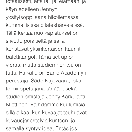
totaalisesti, että laji jäi elämääni ja
käyn edelleen Jennyn
yksityisoppilaana hikoilemassa
kummallisissa pilateshärveleissä.
Tällä kertaa nuo kapistukset on
siivottu pois tieltä ja salia
koristavat yksinkertaisen kauniit
balettitangot. Tämä set up on
vieras, mutta studion henksu on
tuttu. Paikalla on Barre Academyn
perustaja, Säde Kajovaara, joka
toimii opettajana tänään, sekä
studion omistaja Jenny Karkulahti-
Miettinen. Vaihdamme kuulumisia
sillä aikaa, kun kuvaajat touhuavat
kuvausjärjestelyjä kuntoon, ja
samalla syntyy idea; Entäs jos