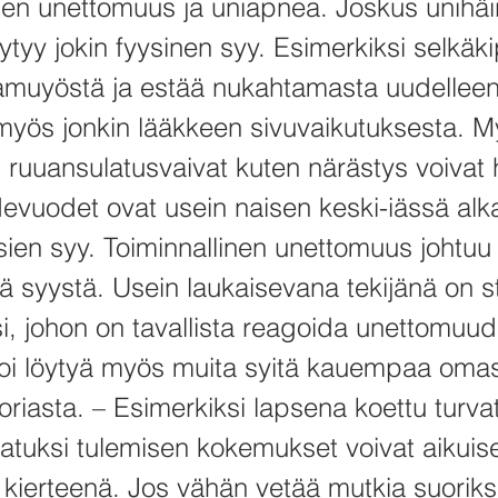
inen unettomuus ja uniapnea. Joskus unihäi
öytyy jokin fyysinen syy. Esimerkiksi selkäk
amuyöstä ja estää nukahtamasta uudelleen.
 myös jonkin lääkkeen sivuvaikutuksesta. 
 ruuansulatusvaivat kuten närästys voivat h
devuodet ovat usein naisen keski-iässä al
ien syy. Toiminnallinen unettomuus johtuu j
tä syystä. Usein laukaisevana tekijänä on st
i, johon on tavallista reagoida unettomuud
voi löytyä myös muita syitä kauempaa oma
oriasta. – Esimerkiksi lapsena koettu turva
satuksi tulemisen kokemukset voivat aikui
 kierteenä. Jos vähän vetää mutkia suoriksi