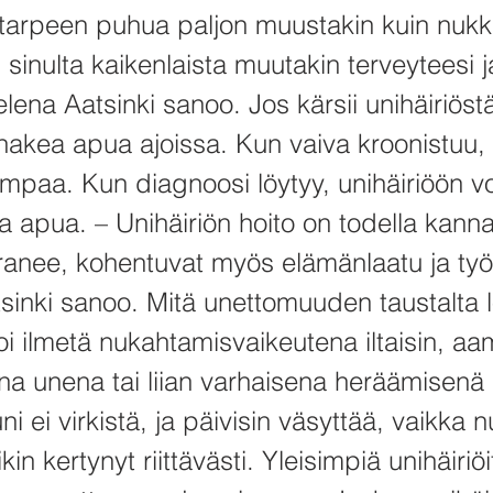
 tarpeen puhua paljon muustakin kuin nuk
 sinulta kaikenlaista muutakin terveyteesi 
Helena Aatsinki sanoo. Jos kärsii unihäiriöst
hakea apua ajoissa. Kun vaiva kroonistuu, 
mpaa. Kun diagnoosi löytyy, unihäiriöön v
a apua. – Unihäiriön hoito on todella kanna
ranee, kohentuvat myös elämänlaatu ja työ
sinki sanoo. Mitä unettomuuden taustalta 
voi ilmetä nukahtamisvaikeutena iltaisin, a
na unena tai liian varhaisena heräämisenä
i ei virkistä, ja päivisin väsyttää, vaikka n
ikin kertynyt riittävästi. Yleisimpiä unihäiriö