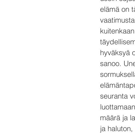
elämä on t
vaatimusta
kuitenkaan
täydellisem
hyväksyä o
sanoo. Unen
sormuksell
elämäntapo
seuranta vo
luottamaan
määrä ja la
ja haluton,