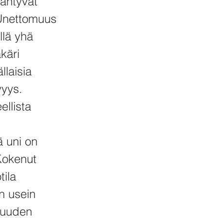
ääntyvät
 Unettomuus
llä yhä
käri
llaisia
vyys.
ellista
ä uni on
 Kokenut
tila
n usein
omuuden