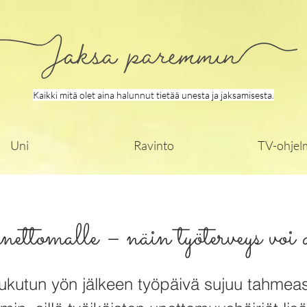
Kaikki mitä olet aina halunnut tietää unesta ja jaksamisesta.
Uni
Ravinto
TV-ohjel
ttomalle – näin työterveys voi 
ukutun yön jälkeen työpäivä sujuu tahmeast