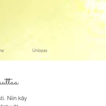
ma
Uniopas
auttaa
i. Niin käy