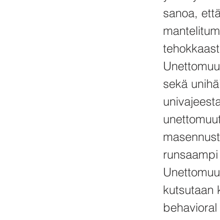
sanoa, ett
mantelituma
tehokkaast
Unettomuute
sekä unihäi
univajeesta
unettomuutt
masennustyy
runsaampi 
Unettomuud
kutsutaan k
behavioral