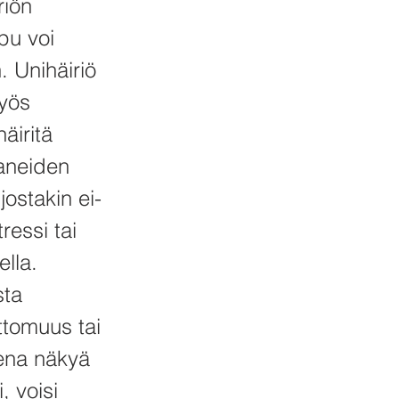
riön
ipu voi
 Unihäiriö
Myös
äiritä
kaneiden
ostakin ei-
ressi tai
ella.
sta
ttomuus tai
sena näkyä
, voisi