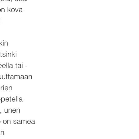
on kova
i
kin
sinki
lla tai -
muuttamaan
rien
opetella
, unen
olo on samea
an