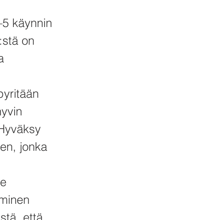
–5 käynnin
:stä on
a
yritään
hyvin
 Hyväksy
en, jonka
ee
uminen
stä, että