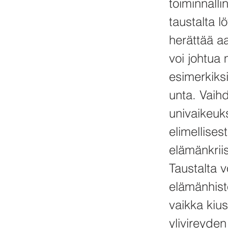
toiminnall
taustalta l
herättää a
voi johtua
esimerkiksi
unta. Vaih
univaikeuks
elimellises
elämänkriis
Taustalta 
elämänhist
vaikka kiu
ylivireyden