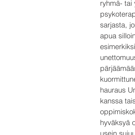
ryhmä- tai 
psykoterap
sarjasta, 
apua silloi
esimerkiks
unettomuus
pärjäämään
kuormittun
hauraus Un
kanssa tais
oppimiskok
hyväksyä o
usein suju