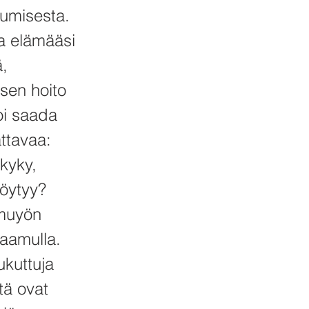
kumisesta.
ja elämääsi
ä,
sen hoito
oi saada
ttavaa:
kyky,
löytyy?
amuyön
 aamulla.
ukuttuja
itä ovat