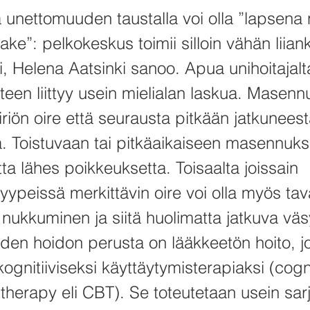
ä unettomuuden taustalla voi olla ”lapsena 
ke”: pelkokeskus toimii silloin vähän liian
i, Helena Aatsinki sanoo. Apua unihoitajalt
en liittyy usein mielialan laskua. Masennu
riön oire että seurausta pitkään jatkunees
. Toistuvaan tai pitkäaikaiseen masennukse
a lähes poikkeuksetta. Toisaalta joissain
peissä merkittävin oire voi olla myös tava
nukkuminen ja siitä huolimatta jatkuva vä
en hoidon perusta on lääkkeetön hoito, j
ognitiiviseksi käyttäytymisterapiaksi (cogn
 therapy eli CBT). Se toteutetaan usein sar