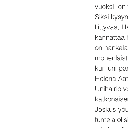
vuoksi, on
Siksi kysyn
liittyvää, 
kannattaa 
on hankala
monenlaist
kun uni pa
Helena Aat
Unihäiriö 
katkonaise
Joskus yöun
tunteja olis