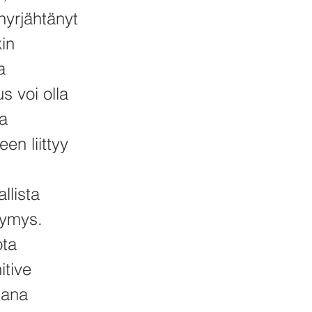
nyrjähtänyt
kin
a
s voi olla
ta
en liittyy
llista
symys.
ota
itive
jana