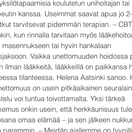
yksilötapaamisia koulutetun unihoitajan tai
eutin kanssa. Useimmat saavat apua jo 2
jotkut tarvitsevat pidemmän terapian. – CBT
nkin, kun rinnalla tarvitaan myös lääkehoito
i masennukseen tai hyvin hankalaan
jaksoon. Vaikka unettomuuden hoidossa p
 ilman lääkkeitä, lääkkeillä on paikkansa 
eessa tilanteessa, Helena Aatsinki sanoo.
ettomuus on usein pitkäaikainen seuralain
telu voi tuntua toivottamalta. Yksi tärkeä
emus onkin usein, että herkkäunisuus tul
sana omaa elämää – ja sen jälkeen nukk
u paremmin. – Meidän ajallemme on tyypilli