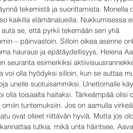
äynnä tekemistä ja suorittamista. Monella 
so kaikilla elämänalueilla. Nukkumisessa e
 auta se, että pyrkii tekemään sen yhä
min – päinvastoin. Silloin oikea asenne on
ma hauraus ja epätäydellisyys, Helena Aat
 seuranta esimerkiksi aktiivisuusrannekkee
a voi olla hyödyksi silloin, kun se auttaa 
ja unelle suotuisammiksi. Unettomalle käy
i olla toisaalta haitaksi. Tärkeämpää olisi 
 omiin tuntemuksiin. Jos on aamulla virkeä
atu ovat olleet riittävän hyviä. Mutta jos 
 kannattaa tutkia, mikä unta häiritsee, Aav