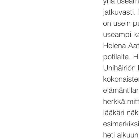
yhä useammi
jatkuvasti
on usein pu
useampi ka
Helena Aats
potilaita. 
Unihäiriön 
kokonaiste
elämäntilan
herkkä mitt
lääkäri näk
esimerkiks
heti alkuun