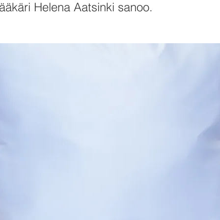
lääkäri Helena Aatsinki sanoo.